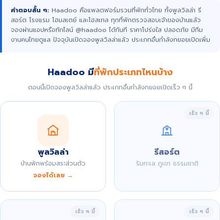
คำตอบสั้น ๆ:
Haadoo คือแพลตฟอร์มรวมที่พักทั่วไทย ทั้งพูลวิลล่า รี
สอร์ต โรงแรม โฮมสเตย์ และโฮสเทล ทุกที่พักตรวจสอบเจ้าของบ้านแล้ว
จองผ่านแอปหรือทักไลน์ @haadoo ได้ทันที ราคาโปร่งใส ปลอดภัย มีทีม
งานคนไทยดูแล ปัจจุบันเปิดจองพูลวิลล่าแล้ว ประเภทอื่นกำลังทยอยเปิดเพิ่ม
Haadoo มี
ที่พักประเภทไหนบ้าง
ตอนนี้เปิดจองพูลวิลล่าแล้ว ประเภทอื่นกำลังทยอยเปิดเร็ว ๆ นี้
เร็ว ๆ นี้
พูลวิลล่า
รีสอร์ต
บ้านพักพร้อมสระส่วนตัว
ริมทะเล ภูเขา ธรรมชาติ
จองได้เลย →
เร็ว ๆ นี้
เร็ว ๆ นี้