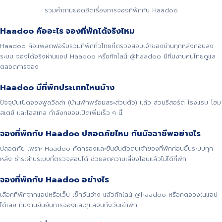
รวมคำถามยอดฮิตเรื่องการจองที่พักกับ Haadoo
Haadoo คืออะไร จองที่พักได้จริงไหม
Haadoo คือแพลตฟอร์มรวมที่พักทั่วไทยที่ตรวจสอบเจ้าของบ้านทุกหลังก่อนลง
ระบบ จองได้จริงผ่านแอป Haadoo หรือทักไลน์ @haadoo มีทีมงานคนไทยดูแล
ตลอดการจอง
Haadoo มีที่พักประเภทไหนบ้าง
ปัจจุบันเปิดจองพูลวิลล่า (บ้านพักพร้อมสระส่วนตัว) แล้ว ส่วนรีสอร์ต โรงแรม โฮม
สเตย์ และโฮสเทล กำลังทยอยเปิดเพิ่มเร็ว ๆ นี้
จองที่พักกับ Haadoo ปลอดภัยไหม กันมิจฉาชีพอย่างไร
ปลอดภัย เพราะ Haadoo คัดกรองและยืนยันตัวตนเจ้าของที่พักก่อนขึ้นระบบทุก
หลัง ชำระผ่านระบบที่ตรวจสอบได้ ช่วยลดความเสี่ยงโอนแล้วไม่ได้ที่พัก
จองที่พักกับ Haadoo อย่างไร
เลือกที่พักจากแอปหรือเว็บ เช็กวันว่าง แล้วทักไลน์ @haadoo หรือกดจองในแอป
ได้เลย ทีมงานยืนยันการจองและดูแลจนถึงวันเข้าพัก