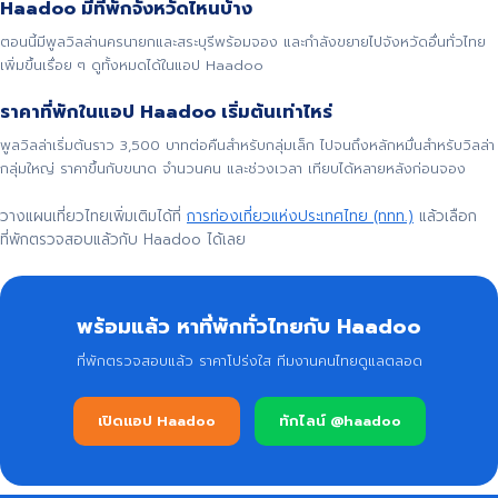
Haadoo มีที่พักจังหวัดไหนบ้าง
ตอนนี้มีพูลวิลล่านครนายกและสระบุรีพร้อมจอง และกำลังขยายไปจังหวัดอื่นทั่วไทย
เพิ่มขึ้นเรื่อย ๆ ดูทั้งหมดได้ในแอป Haadoo
ราคาที่พักในแอป Haadoo เริ่มต้นเท่าไหร่
พูลวิลล่าเริ่มต้นราว 3,500 บาทต่อคืนสำหรับกลุ่มเล็ก ไปจนถึงหลักหมื่นสำหรับวิลล่า
กลุ่มใหญ่ ราคาขึ้นกับขนาด จำนวนคน และช่วงเวลา เทียบได้หลายหลังก่อนจอง
วางแผนเที่ยวไทยเพิ่มเติมได้ที่
การท่องเที่ยวแห่งประเทศไทย (ททท.)
แล้วเลือก
ที่พักตรวจสอบแล้วกับ Haadoo ได้เลย
พร้อมแล้ว หาที่พักทั่วไทยกับ Haadoo
ที่พักตรวจสอบแล้ว ราคาโปร่งใส ทีมงานคนไทยดูแลตลอด
เปิดแอป Haadoo
ทักไลน์ @haadoo