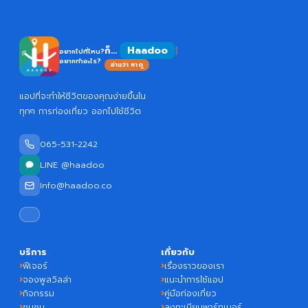
Haadoo
ก็...
อยากไปที่ไหน?
อยากทำอะไร?
อ่านว่า หาดู
แอปที่จะทำให้ชีวิตของคุณง่ายขึ้นใน
ทุกๆ การท่องเที่ยว ออกไปใช้ชีวิต
065-531-2242
LINE @haadoo
Info@haadoo.co
บริการ
เกี่ยวกับ
ฟีเจอร์
เรื่องราวของเรา
จองพูลวิลล่า
แนะนำการใช้แอป
กิจกรรม
คู่มือท่องเที่ยว
ชุมชน
ลงทะเบียนพาร์ทเนอร์