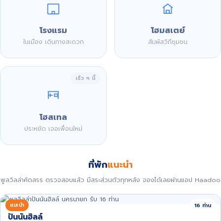
โรงแรม
โฮมสเตย์
ในเมือง เดินทางสะดวก
สัมผัสวิถีชุมชน
เร็ว ๆ นี้
โฮสเทล
ประหยัด เจอเพื่อนใหม่
ที่พัก
แนะนำ
พูลวิลล่าคัดสรร ตรวจสอบแล้ว มีสระส่วนตัวทุกหลัง จองได้เลยผ่านแอป Haadoo
แนะนำ
16 ท่าน
ปันนันฮิลล์