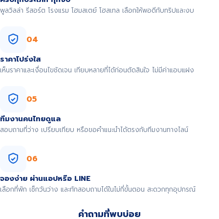
พูลวิลล่า รีสอร์ต โรงแรม โฮมสเตย์ โฮสเทล เลือกให้พอดีกับทริปและงบ
04
ราคาโปร่งใส
เห็นราคาและเงื่อนไขชัดเจน เทียบหลายที่ได้ก่อนตัดสินใจ ไม่มีค่าแอบแฝง
05
ทีมงานคนไทยดูแล
สอบถามที่ว่าง เปรียบเทียบ หรือขอคำแนะนำได้ตรงกับทีมงานทางไลน์
06
จองง่าย ผ่านแอปหรือ LINE
เลือกที่พัก เช็กวันว่าง และทักสอบถามได้ในไม่กี่ขั้นตอน สะดวกทุกอุปกรณ์
คำถามที่พบบ่อย