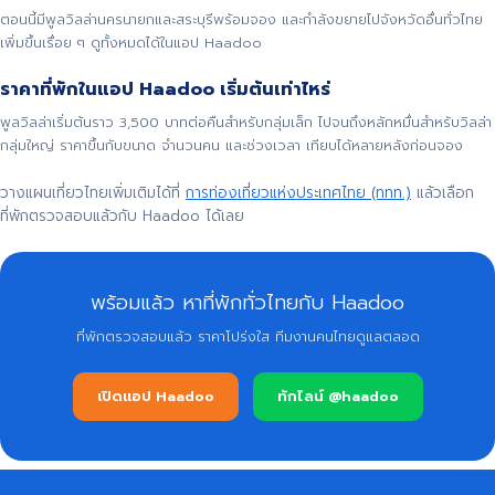
ตอนนี้มีพูลวิลล่านครนายกและสระบุรีพร้อมจอง และกำลังขยายไปจังหวัดอื่นทั่วไทย
เพิ่มขึ้นเรื่อย ๆ ดูทั้งหมดได้ในแอป Haadoo
ราคาที่พักในแอป Haadoo เริ่มต้นเท่าไหร่
พูลวิลล่าเริ่มต้นราว 3,500 บาทต่อคืนสำหรับกลุ่มเล็ก ไปจนถึงหลักหมื่นสำหรับวิลล่า
กลุ่มใหญ่ ราคาขึ้นกับขนาด จำนวนคน และช่วงเวลา เทียบได้หลายหลังก่อนจอง
วางแผนเที่ยวไทยเพิ่มเติมได้ที่
การท่องเที่ยวแห่งประเทศไทย (ททท.)
แล้วเลือก
ที่พักตรวจสอบแล้วกับ Haadoo ได้เลย
พร้อมแล้ว หาที่พักทั่วไทยกับ Haadoo
ที่พักตรวจสอบแล้ว ราคาโปร่งใส ทีมงานคนไทยดูแลตลอด
เปิดแอป Haadoo
ทักไลน์ @haadoo