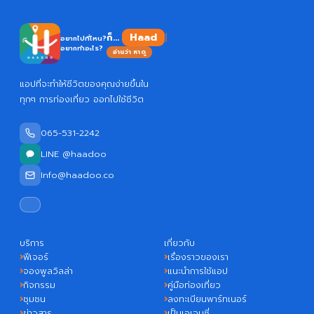
Haadoo
ก็...
อยากไปที่ไหน?
อยากทำอะไร?
อ่านว่า หาดู
แอปที่จะทำให้ชีวิตของคุณง่ายขึ้นใน
ทุกๆ การท่องเที่ยว ออกไปใช้ชีวิต
065-531-2242
LINE @haadoo
Info@haadoo.co
บริการ
เกี่ยวกับ
ฟีเจอร์
เรื่องราวของเรา
จองพูลวิลล่า
แนะนำการใช้แอป
กิจกรรม
คู่มือท่องเที่ยว
ชุมชน
ลงทะเบียนพาร์ทเนอร์
ข่าวสาร
เป็นเอเจนซี่