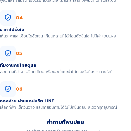
พูลวิลล่า รีสอร์ต โรงแรม โฮมสเตย์ โฮสเทล เลือกให้พอดีกับทริปและงบ
04
ราคาโปร่งใส
เห็นราคาและเงื่อนไขชัดเจน เทียบหลายที่ได้ก่อนตัดสินใจ ไม่มีค่าแอบแฝง
05
ทีมงานคนไทยดูแล
สอบถามที่ว่าง เปรียบเทียบ หรือขอคำแนะนำได้ตรงกับทีมงานทางไลน์
06
จองง่าย ผ่านแอปหรือ LINE
เลือกที่พัก เช็กวันว่าง และทักสอบถามได้ในไม่กี่ขั้นตอน สะดวกทุกอุปกรณ์
คำถามที่พบบ่อย