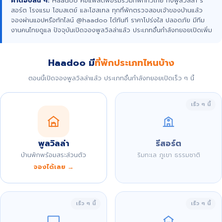
คำตอบสั้น ๆ:
Haadoo คือแพลตฟอร์มรวมที่พักทั่วไทย ทั้งพูลวิลล่า รี
สอร์ต โรงแรม โฮมสเตย์ และโฮสเทล ทุกที่พักตรวจสอบเจ้าของบ้านแล้ว
จองผ่านแอปหรือทักไลน์ @haadoo ได้ทันที ราคาโปร่งใส ปลอดภัย มีทีม
งานคนไทยดูแล ปัจจุบันเปิดจองพูลวิลล่าแล้ว ประเภทอื่นกำลังทยอยเปิดเพิ่ม
Haadoo มี
ที่พักประเภทไหนบ้าง
ตอนนี้เปิดจองพูลวิลล่าแล้ว ประเภทอื่นกำลังทยอยเปิดเร็ว ๆ นี้
เร็ว ๆ นี้
พูลวิลล่า
รีสอร์ต
บ้านพักพร้อมสระส่วนตัว
ริมทะเล ภูเขา ธรรมชาติ
จองได้เลย →
เร็ว ๆ นี้
เร็ว ๆ นี้