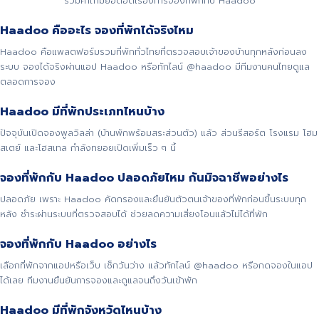
รวมคำถามยอดฮิตเรื่องการจองที่พักกับ Haadoo
Haadoo คืออะไร จองที่พักได้จริงไหม
Haadoo คือแพลตฟอร์มรวมที่พักทั่วไทยที่ตรวจสอบเจ้าของบ้านทุกหลังก่อนลง
ระบบ จองได้จริงผ่านแอป Haadoo หรือทักไลน์ @haadoo มีทีมงานคนไทยดูแล
ตลอดการจอง
Haadoo มีที่พักประเภทไหนบ้าง
ปัจจุบันเปิดจองพูลวิลล่า (บ้านพักพร้อมสระส่วนตัว) แล้ว ส่วนรีสอร์ต โรงแรม โฮม
สเตย์ และโฮสเทล กำลังทยอยเปิดเพิ่มเร็ว ๆ นี้
จองที่พักกับ Haadoo ปลอดภัยไหม กันมิจฉาชีพอย่างไร
ปลอดภัย เพราะ Haadoo คัดกรองและยืนยันตัวตนเจ้าของที่พักก่อนขึ้นระบบทุก
หลัง ชำระผ่านระบบที่ตรวจสอบได้ ช่วยลดความเสี่ยงโอนแล้วไม่ได้ที่พัก
จองที่พักกับ Haadoo อย่างไร
เลือกที่พักจากแอปหรือเว็บ เช็กวันว่าง แล้วทักไลน์ @haadoo หรือกดจองในแอป
ได้เลย ทีมงานยืนยันการจองและดูแลจนถึงวันเข้าพัก
Haadoo มีที่พักจังหวัดไหนบ้าง