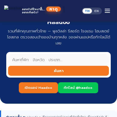
Skip
to
ก็...
อยากไปที่ไหน?
TH
EN
content
อยากทำอะไร?
ที่พักทั่วไทย จองง่าย ปลอดภัย กับ
Haadoo
รวมที่พักคุณภาพทั่วไทย — พูลวิลล่า รีสอร์ต โรงแรม โฮมสเตย์
โฮสเทล ตรวจสอบเจ้าของบ้านทุกหลัง จองผ่านแอปหรือทักไลน์ได้
เลย
ค้นหา
เปิดแอป Haadoo
ทักไลน์ @haadoo