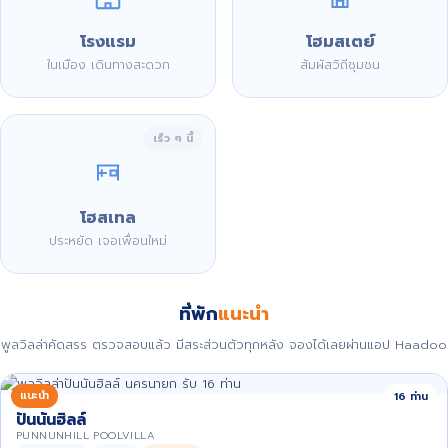
โรงแรม
โฮมสเตย์
ในเมือง เดินทางสะดวก
สัมผัสวิถีชุมชน
เร็ว ๆ นี้
โฮสเทล
ประหยัด เจอเพื่อนใหม่
ที่พัก
แนะนำ
พูลวิลล่าคัดสรร ตรวจสอบแล้ว มีสระส่วนตัวทุกหลัง จองได้เลยผ่านแอป Haadoo
แนะนำ
16 ท่าน
ปันนันฮิลล์
PUNNUNHILL POOLVILLA