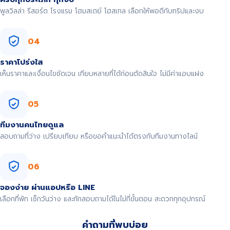
พูลวิลล่า รีสอร์ต โรงแรม โฮมสเตย์ โฮสเทล เลือกให้พอดีกับทริปและงบ
04
ราคาโปร่งใส
เห็นราคาและเงื่อนไขชัดเจน เทียบหลายที่ได้ก่อนตัดสินใจ ไม่มีค่าแอบแฝง
05
ทีมงานคนไทยดูแล
สอบถามที่ว่าง เปรียบเทียบ หรือขอคำแนะนำได้ตรงกับทีมงานทางไลน์
06
จองง่าย ผ่านแอปหรือ LINE
เลือกที่พัก เช็กวันว่าง และทักสอบถามได้ในไม่กี่ขั้นตอน สะดวกทุกอุปกรณ์
คำถามที่พบบ่อย