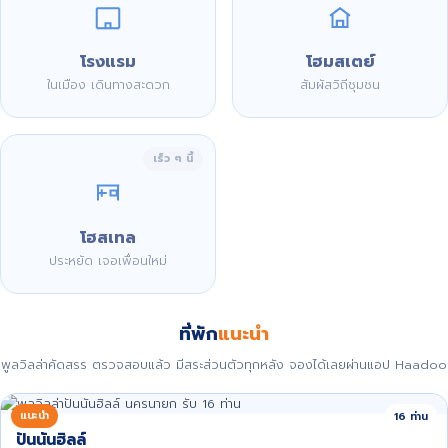
โรงแรม
โฮมสเตย์
ในเมือง เดินทางสะดวก
สัมผัสวิถีชุมชน
เร็ว ๆ นี้
โฮสเทล
ประหยัด เจอเพื่อนใหม่
ที่พัก
แนะนำ
พูลวิลล่าคัดสรร ตรวจสอบแล้ว มีสระส่วนตัวทุกหลัง จองได้เลยผ่านแอป Haadoo
แนะนำ
16 ท่าน
ปันนันฮิลล์