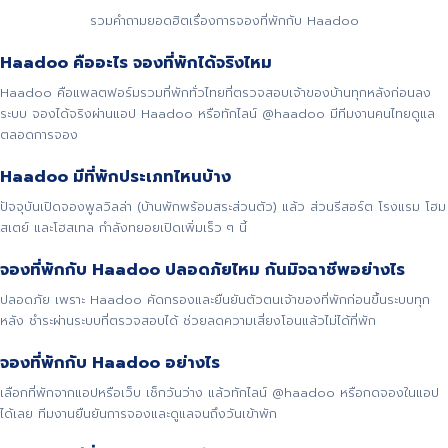
รวมคำถามยอดฮิตเรื่องการจองที่พักกับ Haadoo
Haadoo คืออะไร จองที่พักได้จริงไหม
Haadoo คือแพลตฟอร์มรวมที่พักทั่วไทยที่ตรวจสอบเจ้าของบ้านทุกหลังก่อนลง
ระบบ จองได้จริงผ่านแอป Haadoo หรือทักไลน์ @haadoo มีทีมงานคนไทยดูแล
ตลอดการจอง
Haadoo มีที่พักประเภทไหนบ้าง
ปัจจุบันเปิดจองพูลวิลล่า (บ้านพักพร้อมสระส่วนตัว) แล้ว ส่วนรีสอร์ต โรงแรม โฮม
สเตย์ และโฮสเทล กำลังทยอยเปิดเพิ่มเร็ว ๆ นี้
จองที่พักกับ Haadoo ปลอดภัยไหม กันมิจฉาชีพอย่างไร
ปลอดภัย เพราะ Haadoo คัดกรองและยืนยันตัวตนเจ้าของที่พักก่อนขึ้นระบบทุก
หลัง ชำระผ่านระบบที่ตรวจสอบได้ ช่วยลดความเสี่ยงโอนแล้วไม่ได้ที่พัก
จองที่พักกับ Haadoo อย่างไร
เลือกที่พักจากแอปหรือเว็บ เช็กวันว่าง แล้วทักไลน์ @haadoo หรือกดจองในแอป
ได้เลย ทีมงานยืนยันการจองและดูแลจนถึงวันเข้าพัก