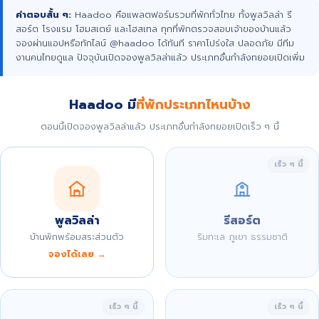
คำตอบสั้น ๆ:
Haadoo คือแพลตฟอร์มรวมที่พักทั่วไทย ทั้งพูลวิลล่า รี
สอร์ต โรงแรม โฮมสเตย์ และโฮสเทล ทุกที่พักตรวจสอบเจ้าของบ้านแล้ว
จองผ่านแอปหรือทักไลน์ @haadoo ได้ทันที ราคาโปร่งใส ปลอดภัย มีทีม
งานคนไทยดูแล ปัจจุบันเปิดจองพูลวิลล่าแล้ว ประเภทอื่นกำลังทยอยเปิดเพิ่ม
Haadoo มี
ที่พักประเภทไหนบ้าง
ตอนนี้เปิดจองพูลวิลล่าแล้ว ประเภทอื่นกำลังทยอยเปิดเร็ว ๆ นี้
เร็ว ๆ นี้
พูลวิลล่า
รีสอร์ต
บ้านพักพร้อมสระส่วนตัว
ริมทะเล ภูเขา ธรรมชาติ
จองได้เลย →
เร็ว ๆ นี้
เร็ว ๆ นี้