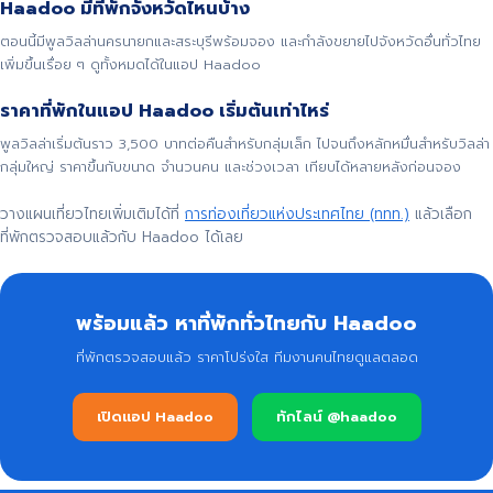
Haadoo มีที่พักจังหวัดไหนบ้าง
ตอนนี้มีพูลวิลล่านครนายกและสระบุรีพร้อมจอง และกำลังขยายไปจังหวัดอื่นทั่วไทย
เพิ่มขึ้นเรื่อย ๆ ดูทั้งหมดได้ในแอป Haadoo
ราคาที่พักในแอป Haadoo เริ่มต้นเท่าไหร่
พูลวิลล่าเริ่มต้นราว 3,500 บาทต่อคืนสำหรับกลุ่มเล็ก ไปจนถึงหลักหมื่นสำหรับวิลล่า
กลุ่มใหญ่ ราคาขึ้นกับขนาด จำนวนคน และช่วงเวลา เทียบได้หลายหลังก่อนจอง
วางแผนเที่ยวไทยเพิ่มเติมได้ที่
การท่องเที่ยวแห่งประเทศไทย (ททท.)
แล้วเลือก
ที่พักตรวจสอบแล้วกับ Haadoo ได้เลย
พร้อมแล้ว หาที่พักทั่วไทยกับ Haadoo
ที่พักตรวจสอบแล้ว ราคาโปร่งใส ทีมงานคนไทยดูแลตลอด
เปิดแอป Haadoo
ทักไลน์ @haadoo