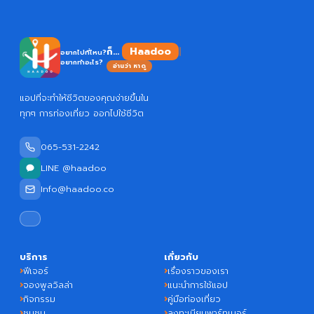
H
ก็...
อยากไปที่ไหน?
อยากทำอะไร?
อ่านว่า หาดู
แอปที่จะทำให้ชีวิตของคุณง่ายขึ้นใน
ทุกๆ การท่องเที่ยว ออกไปใช้ชีวิต
065-531-2242
LINE @haadoo
Info@haadoo.co
บริการ
เกี่ยวกับ
ฟีเจอร์
เรื่องราวของเรา
จองพูลวิลล่า
แนะนำการใช้แอป
กิจกรรม
คู่มือท่องเที่ยว
ชุมชน
ลงทะเบียนพาร์ทเนอร์