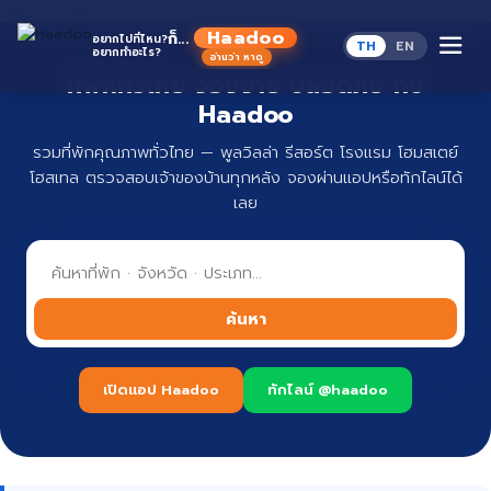
Skip to content
Haadoo
ก็...
อยากไปที่ไหน?
TH
EN
อยากทำอะไร?
อ่านว่า หาดู
ที่พักทั่วไทย จองง่าย ปลอดภัย กับ
Haadoo
รวมที่พักคุณภาพทั่วไทย — พูลวิลล่า รีสอร์ต โรงแรม โฮมสเตย์
โฮสเทล ตรวจสอบเจ้าของบ้านทุกหลัง จองผ่านแอปหรือทักไลน์ได้
เลย
ค้นหา
เปิดแอป Haadoo
ทักไลน์ @haadoo