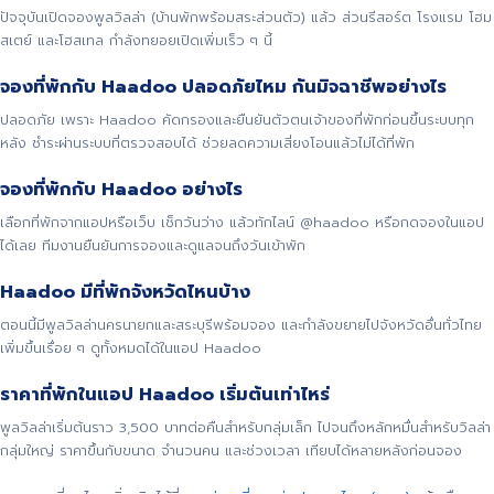
ปัจจุบันเปิดจองพูลวิลล่า (บ้านพักพร้อมสระส่วนตัว) แล้ว ส่วนรีสอร์ต โรงแรม โฮม
สเตย์ และโฮสเทล กำลังทยอยเปิดเพิ่มเร็ว ๆ นี้
จองที่พักกับ Haadoo ปลอดภัยไหม กันมิจฉาชีพอย่างไร
ปลอดภัย เพราะ Haadoo คัดกรองและยืนยันตัวตนเจ้าของที่พักก่อนขึ้นระบบทุก
หลัง ชำระผ่านระบบที่ตรวจสอบได้ ช่วยลดความเสี่ยงโอนแล้วไม่ได้ที่พัก
จองที่พักกับ Haadoo อย่างไร
เลือกที่พักจากแอปหรือเว็บ เช็กวันว่าง แล้วทักไลน์ @haadoo หรือกดจองในแอป
ได้เลย ทีมงานยืนยันการจองและดูแลจนถึงวันเข้าพัก
Haadoo มีที่พักจังหวัดไหนบ้าง
ตอนนี้มีพูลวิลล่านครนายกและสระบุรีพร้อมจอง และกำลังขยายไปจังหวัดอื่นทั่วไทย
เพิ่มขึ้นเรื่อย ๆ ดูทั้งหมดได้ในแอป Haadoo
ราคาที่พักในแอป Haadoo เริ่มต้นเท่าไหร่
พูลวิลล่าเริ่มต้นราว 3,500 บาทต่อคืนสำหรับกลุ่มเล็ก ไปจนถึงหลักหมื่นสำหรับวิลล่า
กลุ่มใหญ่ ราคาขึ้นกับขนาด จำนวนคน และช่วงเวลา เทียบได้หลายหลังก่อนจอง