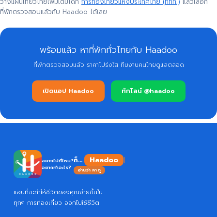
วางแผนเที่ยวไทยเพิ่มเติมได้ที่
การท่องเที่ยวแห่งประเทศไทย (ททท.)
แล้วเลือก
ที่พักตรวจสอบแล้วกับ Haadoo ได้เลย
พร้อมแล้ว หาที่พักทั่วไทยกับ Haadoo
ที่พักตรวจสอบแล้ว ราคาโปร่งใส ทีมงานคนไทยดูแลตลอด
เปิดแอป Haadoo
ทักไลน์ @haadoo
Haadoo
ก็...
อยากไปที่ไหน?
อยากทำอะไร?
อ่านว่า หาดู
แอปที่จะทำให้ชีวิตของคุณง่ายขึ้นใน
ทุกๆ การท่องเที่ยว ออกไปใช้ชีวิต