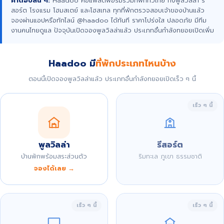
คำตอบสั้น ๆ:
Haadoo คือแพลตฟอร์มรวมที่พักทั่วไทย ทั้งพูลวิลล่า รี
สอร์ต โรงแรม โฮมสเตย์ และโฮสเทล ทุกที่พักตรวจสอบเจ้าของบ้านแล้ว
จองผ่านแอปหรือทักไลน์ @haadoo ได้ทันที ราคาโปร่งใส ปลอดภัย มีทีม
งานคนไทยดูแล ปัจจุบันเปิดจองพูลวิลล่าแล้ว ประเภทอื่นกำลังทยอยเปิดเพิ่ม
Haadoo มี
ที่พักประเภทไหนบ้าง
ตอนนี้เปิดจองพูลวิลล่าแล้ว ประเภทอื่นกำลังทยอยเปิดเร็ว ๆ นี้
เร็ว ๆ นี้
พูลวิลล่า
รีสอร์ต
บ้านพักพร้อมสระส่วนตัว
ริมทะเล ภูเขา ธรรมชาติ
จองได้เลย →
เร็ว ๆ นี้
เร็ว ๆ นี้