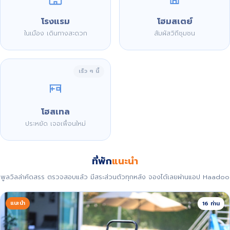
โรงแรม
โฮมสเตย์
ในเมือง เดินทางสะดวก
สัมผัสวิถีชุมชน
เร็ว ๆ นี้
โฮสเทล
ประหยัด เจอเพื่อนใหม่
ที่พัก
แนะนำ
พูลวิลล่าคัดสรร ตรวจสอบแล้ว มีสระส่วนตัวทุกหลัง จองได้เลยผ่านแอป Haadoo
แนะนำ
16 ท่าน