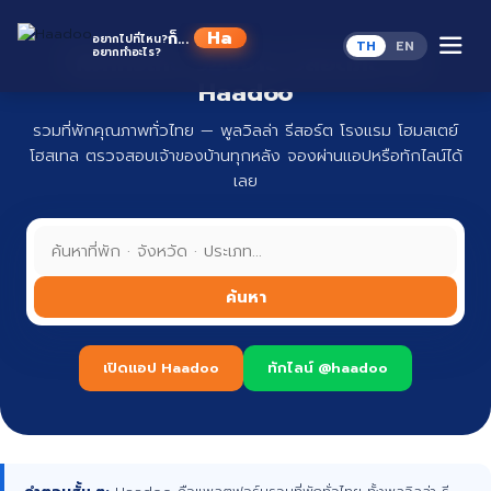
Skip
to
Haado
ก็...
อยากไปที่ไหน?
TH
EN
content
อยากทำอะไร?
ที่พักทั่วไทย จองง่าย ปลอดภัย กับ
Haadoo
รวมที่พักคุณภาพทั่วไทย — พูลวิลล่า รีสอร์ต โรงแรม โฮมสเตย์
โฮสเทล ตรวจสอบเจ้าของบ้านทุกหลัง จองผ่านแอปหรือทักไลน์ได้
เลย
ค้นหา
เปิดแอป Haadoo
ทักไลน์ @haadoo