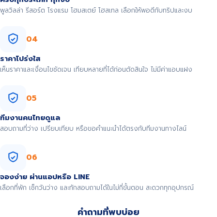
พูลวิลล่า รีสอร์ต โรงแรม โฮมสเตย์ โฮสเทล เลือกให้พอดีกับทริปและงบ
04
ราคาโปร่งใส
เห็นราคาและเงื่อนไขชัดเจน เทียบหลายที่ได้ก่อนตัดสินใจ ไม่มีค่าแอบแฝง
05
ทีมงานคนไทยดูแล
สอบถามที่ว่าง เปรียบเทียบ หรือขอคำแนะนำได้ตรงกับทีมงานทางไลน์
06
จองง่าย ผ่านแอปหรือ LINE
เลือกที่พัก เช็กวันว่าง และทักสอบถามได้ในไม่กี่ขั้นตอน สะดวกทุกอุปกรณ์
คำถามที่พบบ่อย