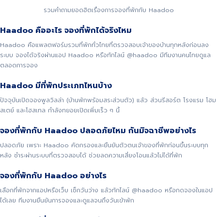
รวมคำถามยอดฮิตเรื่องการจองที่พักกับ Haadoo
Haadoo คืออะไร จองที่พักได้จริงไหม
Haadoo คือแพลตฟอร์มรวมที่พักทั่วไทยที่ตรวจสอบเจ้าของบ้านทุกหลังก่อนลง
ระบบ จองได้จริงผ่านแอป Haadoo หรือทักไลน์ @haadoo มีทีมงานคนไทยดูแล
ตลอดการจอง
Haadoo มีที่พักประเภทไหนบ้าง
ปัจจุบันเปิดจองพูลวิลล่า (บ้านพักพร้อมสระส่วนตัว) แล้ว ส่วนรีสอร์ต โรงแรม โฮม
สเตย์ และโฮสเทล กำลังทยอยเปิดเพิ่มเร็ว ๆ นี้
จองที่พักกับ Haadoo ปลอดภัยไหม กันมิจฉาชีพอย่างไร
ปลอดภัย เพราะ Haadoo คัดกรองและยืนยันตัวตนเจ้าของที่พักก่อนขึ้นระบบทุก
หลัง ชำระผ่านระบบที่ตรวจสอบได้ ช่วยลดความเสี่ยงโอนแล้วไม่ได้ที่พัก
จองที่พักกับ Haadoo อย่างไร
เลือกที่พักจากแอปหรือเว็บ เช็กวันว่าง แล้วทักไลน์ @haadoo หรือกดจองในแอป
ได้เลย ทีมงานยืนยันการจองและดูแลจนถึงวันเข้าพัก