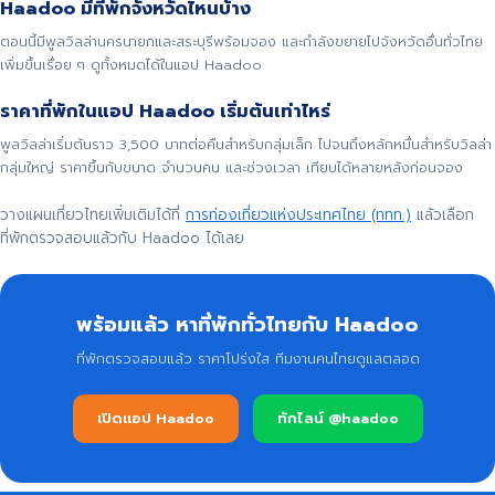
Haadoo มีที่พักจังหวัดไหนบ้าง
ตอนนี้มีพูลวิลล่านครนายกและสระบุรีพร้อมจอง และกำลังขยายไปจังหวัดอื่นทั่วไทย
เพิ่มขึ้นเรื่อย ๆ ดูทั้งหมดได้ในแอป Haadoo
ราคาที่พักในแอป Haadoo เริ่มต้นเท่าไหร่
พูลวิลล่าเริ่มต้นราว 3,500 บาทต่อคืนสำหรับกลุ่มเล็ก ไปจนถึงหลักหมื่นสำหรับวิลล่า
กลุ่มใหญ่ ราคาขึ้นกับขนาด จำนวนคน และช่วงเวลา เทียบได้หลายหลังก่อนจอง
วางแผนเที่ยวไทยเพิ่มเติมได้ที่
การท่องเที่ยวแห่งประเทศไทย (ททท.)
แล้วเลือก
ที่พักตรวจสอบแล้วกับ Haadoo ได้เลย
พร้อมแล้ว หาที่พักทั่วไทยกับ Haadoo
ที่พักตรวจสอบแล้ว ราคาโปร่งใส ทีมงานคนไทยดูแลตลอด
เปิดแอป Haadoo
ทักไลน์ @haadoo