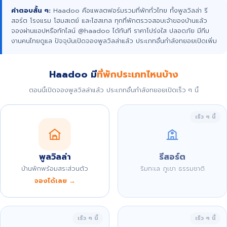
คำตอบสั้น ๆ:
Haadoo คือแพลตฟอร์มรวมที่พักทั่วไทย ทั้งพูลวิลล่า รี
สอร์ต โรงแรม โฮมสเตย์ และโฮสเทล ทุกที่พักตรวจสอบเจ้าของบ้านแล้ว
จองผ่านแอปหรือทักไลน์ @haadoo ได้ทันที ราคาโปร่งใส ปลอดภัย มีทีม
งานคนไทยดูแล ปัจจุบันเปิดจองพูลวิลล่าแล้ว ประเภทอื่นกำลังทยอยเปิดเพิ่ม
Haadoo มี
ที่พักประเภทไหนบ้าง
ตอนนี้เปิดจองพูลวิลล่าแล้ว ประเภทอื่นกำลังทยอยเปิดเร็ว ๆ นี้
เร็ว ๆ นี้
พูลวิลล่า
รีสอร์ต
บ้านพักพร้อมสระส่วนตัว
ริมทะเล ภูเขา ธรรมชาติ
จองได้เลย →
เร็ว ๆ นี้
เร็ว ๆ นี้