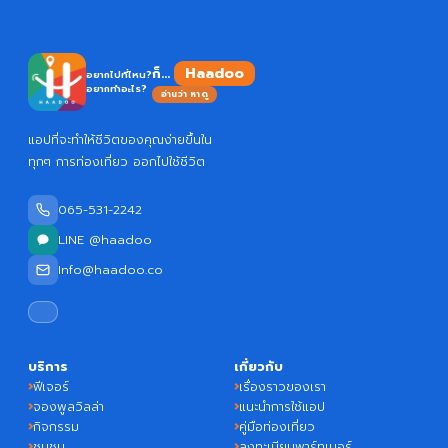
Haadoo
ก็...
อยากไปที่ไหน?
อยากทำอะไร?
อ่านว่า หาดู
แอปที่จะทำให้ชีวิตของคุณง่ายขึ้นใน
ทุกๆ การท่องเที่ยว ออกไปใช้ชีวิต
065-531-2242
LINE @haadoo
Info@haadoo.co
บริการ
เกี่ยวกับ
ฟีเจอร์
เรื่องราวของเรา
จองพูลวิลล่า
แนะนำการใช้แอป
กิจกรรม
คู่มือท่องเที่ยว
ชุมชน
ลงทะเบียนพาร์ทเนอร์