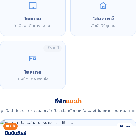
โรงแรม
โฮมสเตย์
ในเมือง เดินทางสะดวก
สัมผัสวิถีชุมชน
เร็ว ๆ นี้
โฮสเทล
ประหยัด เจอเพื่อนใหม่
ที่พัก
แนะนำ
พูลวิลล่าคัดสรร ตรวจสอบแล้ว มีสระส่วนตัวทุกหลัง จองได้เลยผ่านแอป Haadoo
แนะนำ
16 ท่าน
ปันนันฮิลล์