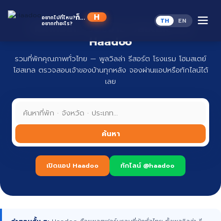
Skip
to
Haa
ก็...
อยากไปที่ไหน?
TH
EN
content
อยากทำอะไร?
ที่พักทั่วไทย จองง่าย ปลอดภัย กับ
Haadoo
รวมที่พักคุณภาพทั่วไทย — พูลวิลล่า รีสอร์ต โรงแรม โฮมสเตย์
โฮสเทล ตรวจสอบเจ้าของบ้านทุกหลัง จองผ่านแอปหรือทักไลน์ได้
เลย
ค้นหา
เปิดแอป Haadoo
ทักไลน์ @haadoo