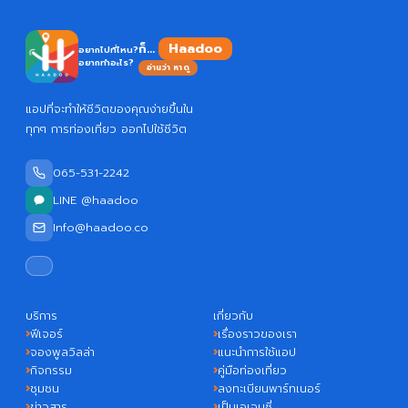
Haadoo
ก็...
อยากไปที่ไหน?
อยากทำอะไร?
อ่านว่า หาดู
แอปที่จะทำให้ชีวิตของคุณง่ายขึ้นใน
ทุกๆ การท่องเที่ยว ออกไปใช้ชีวิต
065-531-2242
LINE @haadoo
Info@haadoo.co
บริการ
เกี่ยวกับ
ฟีเจอร์
เรื่องราวของเรา
จองพูลวิลล่า
แนะนำการใช้แอป
กิจกรรม
คู่มือท่องเที่ยว
ชุมชน
ลงทะเบียนพาร์ทเนอร์
ข่าวสาร
เป็นเอเจนซี่