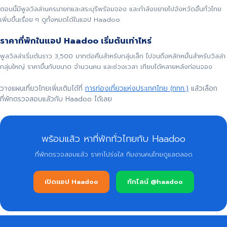
ตอนนี้มีพูลวิลล่านครนายกและสระบุรีพร้อมจอง และกำลังขยายไปจังหวัดอื่นทั่วไทย
เพิ่มขึ้นเรื่อย ๆ ดูทั้งหมดได้ในแอป Haadoo
ราคาที่พักในแอป Haadoo เริ่มต้นเท่าไหร่
พูลวิลล่าเริ่มต้นราว 3,500 บาทต่อคืนสำหรับกลุ่มเล็ก ไปจนถึงหลักหมื่นสำหรับวิลล่า
กลุ่มใหญ่ ราคาขึ้นกับขนาด จำนวนคน และช่วงเวลา เทียบได้หลายหลังก่อนจอง
วางแผนเที่ยวไทยเพิ่มเติมได้ที่
การท่องเที่ยวแห่งประเทศไทย (ททท.)
แล้วเลือก
ที่พักตรวจสอบแล้วกับ Haadoo ได้เลย
พร้อมแล้ว หาที่พักทั่วไทยกับ Haadoo
ที่พักตรวจสอบแล้ว ราคาโปร่งใส ทีมงานคนไทยดูแลตลอด
เปิดแอป Haadoo
ทักไลน์ @haadoo