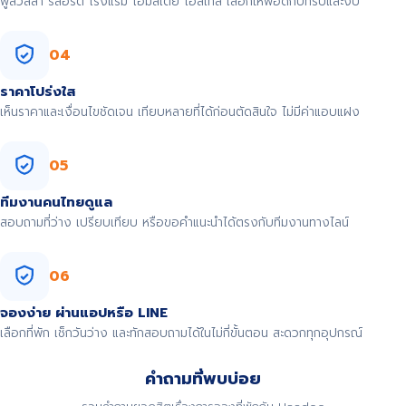
พูลวิลล่า รีสอร์ต โรงแรม โฮมสเตย์ โฮสเทล เลือกให้พอดีกับทริปและงบ
04
ราคาโปร่งใส
เห็นราคาและเงื่อนไขชัดเจน เทียบหลายที่ได้ก่อนตัดสินใจ ไม่มีค่าแอบแฝง
05
ทีมงานคนไทยดูแล
สอบถามที่ว่าง เปรียบเทียบ หรือขอคำแนะนำได้ตรงกับทีมงานทางไลน์
06
จองง่าย ผ่านแอปหรือ LINE
เลือกที่พัก เช็กวันว่าง และทักสอบถามได้ในไม่กี่ขั้นตอน สะดวกทุกอุปกรณ์
คำถามที่พบบ่อย