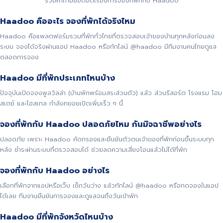
รวมคำถามยอดฮิตเรื่องการจองที่พักกับ Haadoo
Haadoo คืออะไร จองที่พักได้จริงไหม
Haadoo คือแพลตฟอร์มรวมที่พักทั่วไทยที่ตรวจสอบเจ้าของบ้านทุกหลังก่อนลง
ระบบ จองได้จริงผ่านแอป Haadoo หรือทักไลน์ @haadoo มีทีมงานคนไทยดูแล
ตลอดการจอง
Haadoo มีที่พักประเภทไหนบ้าง
ปัจจุบันเปิดจองพูลวิลล่า (บ้านพักพร้อมสระส่วนตัว) แล้ว ส่วนรีสอร์ต โรงแรม โฮม
สเตย์ และโฮสเทล กำลังทยอยเปิดเพิ่มเร็ว ๆ นี้
จองที่พักกับ Haadoo ปลอดภัยไหม กันมิจฉาชีพอย่างไร
ปลอดภัย เพราะ Haadoo คัดกรองและยืนยันตัวตนเจ้าของที่พักก่อนขึ้นระบบทุก
หลัง ชำระผ่านระบบที่ตรวจสอบได้ ช่วยลดความเสี่ยงโอนแล้วไม่ได้ที่พัก
จองที่พักกับ Haadoo อย่างไร
เลือกที่พักจากแอปหรือเว็บ เช็กวันว่าง แล้วทักไลน์ @haadoo หรือกดจองในแอป
ได้เลย ทีมงานยืนยันการจองและดูแลจนถึงวันเข้าพัก
Haadoo มีที่พักจังหวัดไหนบ้าง