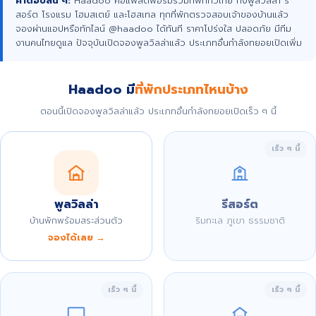
คำตอบสั้น ๆ:
Haadoo คือแพลตฟอร์มรวมที่พักทั่วไทย ทั้งพูลวิลล่า รี
สอร์ต โรงแรม โฮมสเตย์ และโฮสเทล ทุกที่พักตรวจสอบเจ้าของบ้านแล้ว
จองผ่านแอปหรือทักไลน์ @haadoo ได้ทันที ราคาโปร่งใส ปลอดภัย มีทีม
งานคนไทยดูแล ปัจจุบันเปิดจองพูลวิลล่าแล้ว ประเภทอื่นกำลังทยอยเปิดเพิ่ม
Haadoo มี
ที่พักประเภทไหนบ้าง
ตอนนี้เปิดจองพูลวิลล่าแล้ว ประเภทอื่นกำลังทยอยเปิดเร็ว ๆ นี้
เร็ว ๆ นี้
พูลวิลล่า
รีสอร์ต
บ้านพักพร้อมสระส่วนตัว
ริมทะเล ภูเขา ธรรมชาติ
จองได้เลย →
เร็ว ๆ นี้
เร็ว ๆ นี้