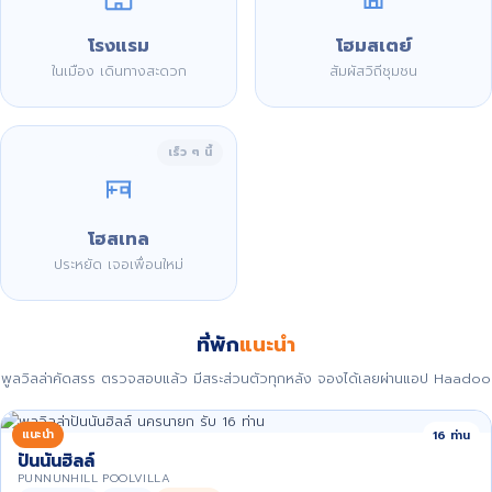
โรงแรม
โฮมสเตย์
ในเมือง เดินทางสะดวก
สัมผัสวิถีชุมชน
เร็ว ๆ นี้
โฮสเทล
ประหยัด เจอเพื่อนใหม่
ที่พัก
แนะนำ
พูลวิลล่าคัดสรร ตรวจสอบแล้ว มีสระส่วนตัวทุกหลัง จองได้เลยผ่านแอป Haadoo
แนะนำ
16 ท่าน
ปันนันฮิลล์
PUNNUNHILL POOLVILLA