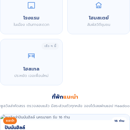
โรงแรม
โฮมสเตย์
ในเมือง เดินทางสะดวก
สัมผัสวิถีชุมชน
เร็ว ๆ นี้
โฮสเทล
ประหยัด เจอเพื่อนใหม่
ที่พัก
แนะนำ
พูลวิลล่าคัดสรร ตรวจสอบแล้ว มีสระส่วนตัวทุกหลัง จองได้เลยผ่านแอป Haadoo
แนะนำ
16 ท่าน
ปันนันฮิลล์