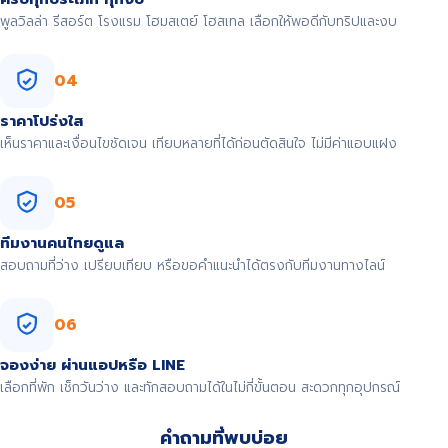
พูลวิลล่า รีสอร์ต โรงแรม โฮมสเตย์ โฮสเทล เลือกให้พอดีกับทริปและงบ
04
ราคาโปร่งใส
เห็นราคาและเงื่อนไขชัดเจน เทียบหลายที่ได้ก่อนตัดสินใจ ไม่มีค่าแอบแฝง
05
ทีมงานคนไทยดูแล
สอบถามที่ว่าง เปรียบเทียบ หรือขอคำแนะนำได้ตรงกับทีมงานทางไลน์
06
จองง่าย ผ่านแอปหรือ LINE
เลือกที่พัก เช็กวันว่าง และทักสอบถามได้ในไม่กี่ขั้นตอน สะดวกทุกอุปกรณ์
คำถามที่พบบ่อย