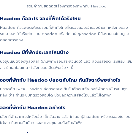
รวมคำถามยอดฮิตเรื่องการจองที่พักกับ Haadoo
Haadoo คืออะไร จองที่พักได้จริงไหม
Haadoo คือแพลตฟอร์มรวมที่พักทั่วไทยที่ตรวจสอบเจ้าของบ้านทุกหลังก่อนลง
ระบบ จองได้จริงผ่านแอป Haadoo หรือทักไลน์ @haadoo มีทีมงานคนไทยดูแล
ตลอดการจอง
Haadoo มีที่พักประเภทไหนบ้าง
ปัจจุบันเปิดจองพูลวิลล่า (บ้านพักพร้อมสระส่วนตัว) แล้ว ส่วนรีสอร์ต โรงแรม โฮม
สเตย์ และโฮสเทล กำลังทยอยเปิดเพิ่มเร็ว ๆ นี้
จองที่พักกับ Haadoo ปลอดภัยไหม กันมิจฉาชีพอย่างไร
ปลอดภัย เพราะ Haadoo คัดกรองและยืนยันตัวตนเจ้าของที่พักก่อนขึ้นระบบทุก
หลัง ชำระผ่านระบบที่ตรวจสอบได้ ช่วยลดความเสี่ยงโอนแล้วไม่ได้ที่พัก
จองที่พักกับ Haadoo อย่างไร
เลือกที่พักจากแอปหรือเว็บ เช็กวันว่าง แล้วทักไลน์ @haadoo หรือกดจองในแอป
ได้เลย ทีมงานยืนยันการจองและดูแลจนถึงวันเข้าพัก