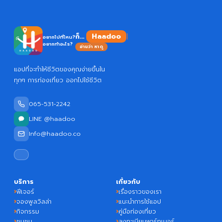
Haadoo
ก็...
อยากไปที่ไหน?
อยากทำอะไร?
อ่านว่า หาดู
แอปที่จะทำให้ชีวิตของคุณง่ายขึ้นใน
ทุกๆ การท่องเที่ยว ออกไปใช้ชีวิต
065-531-2242
LINE @haadoo
Info@haadoo.co
บริการ
เกี่ยวกับ
ฟีเจอร์
เรื่องราวของเรา
จองพูลวิลล่า
แนะนำการใช้แอป
กิจกรรม
คู่มือท่องเที่ยว
ชุมชน
ลงทะเบียนพาร์ทเนอร์