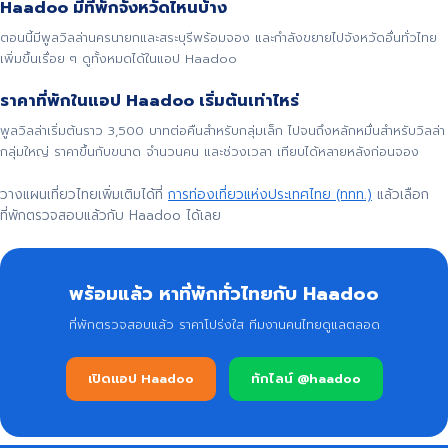
Haadoo มีที่พักจังหวัดไหนบ้าง
ตอนนี้มีพูลวิลล่านครนายกและสระบุรีพร้อมจอง และกำลังขยายไปจังหวัดอื่นทั่วไทย
เพิ่มขึ้นเรื่อย ๆ ดูทั้งหมดได้ในแอป Haadoo
ราคาที่พักในแอป Haadoo เริ่มต้นเท่าไหร่
พูลวิลล่าเริ่มต้นราว 3,500 บาทต่อคืนสำหรับกลุ่มเล็ก ไปจนถึงหลักหมื่นสำหรับวิลล่า
กลุ่มใหญ่ ราคาขึ้นกับขนาด จำนวนคน และช่วงเวลา เทียบได้หลายหลังก่อนจอง
วางแผนเที่ยวไทยเพิ่มเติมได้ที่
การท่องเที่ยวแห่งประเทศไทย (ททท.)
แล้วเลือก
ที่พักตรวจสอบแล้วกับ Haadoo ได้เลย
พร้อมแล้ว หาที่พักทั่วไทยกับ Haadoo
ที่พักตรวจสอบแล้ว ราคาโปร่งใส ทีมงานคนไทยดูแลตลอด
เปิดแอป Haadoo
ทักไลน์ @haadoo