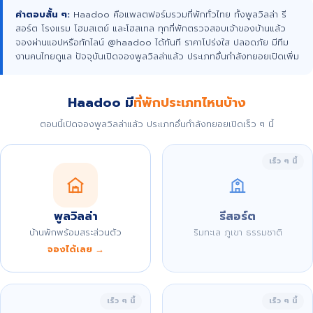
คำตอบสั้น ๆ:
Haadoo คือแพลตฟอร์มรวมที่พักทั่วไทย ทั้งพูลวิลล่า รี
สอร์ต โรงแรม โฮมสเตย์ และโฮสเทล ทุกที่พักตรวจสอบเจ้าของบ้านแล้ว
จองผ่านแอปหรือทักไลน์ @haadoo ได้ทันที ราคาโปร่งใส ปลอดภัย มีทีม
งานคนไทยดูแล ปัจจุบันเปิดจองพูลวิลล่าแล้ว ประเภทอื่นกำลังทยอยเปิดเพิ่ม
Haadoo มี
ที่พักประเภทไหนบ้าง
ตอนนี้เปิดจองพูลวิลล่าแล้ว ประเภทอื่นกำลังทยอยเปิดเร็ว ๆ นี้
เร็ว ๆ นี้
พูลวิลล่า
รีสอร์ต
บ้านพักพร้อมสระส่วนตัว
ริมทะเล ภูเขา ธรรมชาติ
จองได้เลย →
เร็ว ๆ นี้
เร็ว ๆ นี้