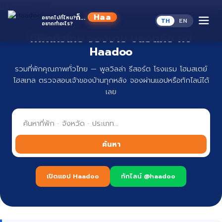
Skip to content
Haadoo
ก็...
อยากไปที่ไหน?
TH
EN
อยากทำอะไร?
อ่านว่า หาดู
ที่พักทั่วไทย จองง่าย ปลอดภัย กับ
Haadoo
รวมที่พักคุณภาพทั่วไทย — พูลวิลล่า รีสอร์ต โรงแรม โฮมสเตย์
โฮสเทล ตรวจสอบเจ้าของบ้านทุกหลัง จองผ่านแอปหรือทักไลน์ได้
เลย
ค้นหา
เปิดแอป Haadoo
ทักไลน์ @haadoo