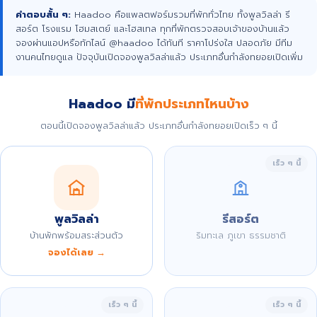
คำตอบสั้น ๆ:
Haadoo คือแพลตฟอร์มรวมที่พักทั่วไทย ทั้งพูลวิลล่า รี
สอร์ต โรงแรม โฮมสเตย์ และโฮสเทล ทุกที่พักตรวจสอบเจ้าของบ้านแล้ว
จองผ่านแอปหรือทักไลน์ @haadoo ได้ทันที ราคาโปร่งใส ปลอดภัย มีทีม
งานคนไทยดูแล ปัจจุบันเปิดจองพูลวิลล่าแล้ว ประเภทอื่นกำลังทยอยเปิดเพิ่ม
Haadoo มี
ที่พักประเภทไหนบ้าง
ตอนนี้เปิดจองพูลวิลล่าแล้ว ประเภทอื่นกำลังทยอยเปิดเร็ว ๆ นี้
เร็ว ๆ นี้
พูลวิลล่า
รีสอร์ต
บ้านพักพร้อมสระส่วนตัว
ริมทะเล ภูเขา ธรรมชาติ
จองได้เลย →
เร็ว ๆ นี้
เร็ว ๆ นี้