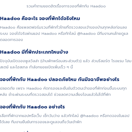
รวมคำถามยอดฮิตเรื่องการจองที่พักกับ Haadoo
Haadoo คืออะไร จองที่พักได้จริงไหม
Haadoo คือแพลตฟอร์มรวมที่พักทั่วไทยที่ตรวจสอบเจ้าของบ้านทุกหลังก่อนลง
ระบบ จองได้จริงผ่านแอป Haadoo หรือทักไลน์ @haadoo มีทีมงานคนไทยดูแล
ตลอดการจอง
Haadoo มีที่พักประเภทไหนบ้าง
ปัจจุบันเปิดจองพูลวิลล่า (บ้านพักพร้อมสระส่วนตัว) แล้ว ส่วนรีสอร์ต โรงแรม โฮม
สเตย์ และโฮสเทล กำลังทยอยเปิดเพิ่มเร็ว ๆ นี้
จองที่พักกับ Haadoo ปลอดภัยไหม กันมิจฉาชีพอย่างไร
ปลอดภัย เพราะ Haadoo คัดกรองและยืนยันตัวตนเจ้าของที่พักก่อนขึ้นระบบทุก
หลัง ชำระผ่านระบบที่ตรวจสอบได้ ช่วยลดความเสี่ยงโอนแล้วไม่ได้ที่พัก
จองที่พักกับ Haadoo อย่างไร
เลือกที่พักจากแอปหรือเว็บ เช็กวันว่าง แล้วทักไลน์ @haadoo หรือกดจองในแอป
ได้เลย ทีมงานยืนยันการจองและดูแลจนถึงวันเข้าพัก