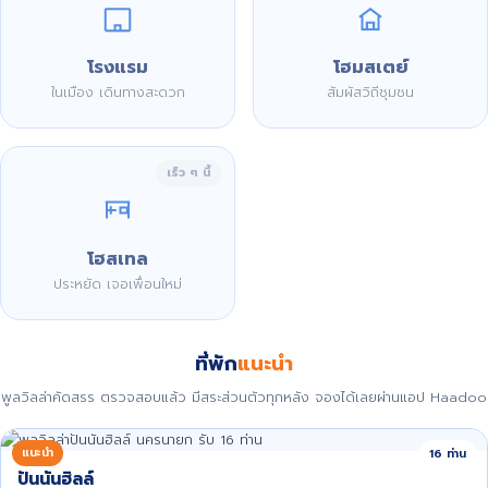
โรงแรม
โฮมสเตย์
ในเมือง เดินทางสะดวก
สัมผัสวิถีชุมชน
เร็ว ๆ นี้
โฮสเทล
ประหยัด เจอเพื่อนใหม่
ที่พัก
แนะนำ
พูลวิลล่าคัดสรร ตรวจสอบแล้ว มีสระส่วนตัวทุกหลัง จองได้เลยผ่านแอป Haadoo
แนะนำ
16 ท่าน
ปันนันฮิลล์