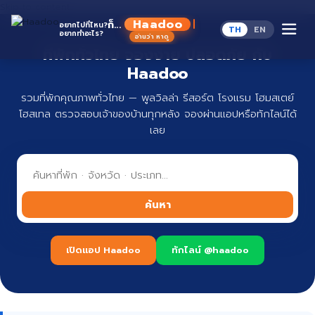
Skip to content
Haadoo
ก็...
อยากไปที่ไหน?
TH
EN
อยากทำอะไร?
อ่านว่า หาดู
ที่พักทั่วไทย จองง่าย ปลอดภัย กับ
Haadoo
รวมที่พักคุณภาพทั่วไทย — พูลวิลล่า รีสอร์ต โรงแรม โฮมสเตย์
โฮสเทล ตรวจสอบเจ้าของบ้านทุกหลัง จองผ่านแอปหรือทักไลน์ได้
เลย
ค้นหา
เปิดแอป Haadoo
ทักไลน์ @haadoo