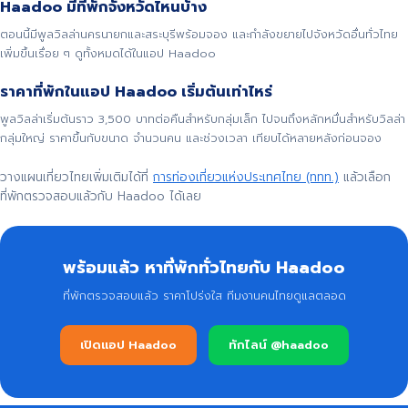
Haadoo มีที่พักจังหวัดไหนบ้าง
ตอนนี้มีพูลวิลล่านครนายกและสระบุรีพร้อมจอง และกำลังขยายไปจังหวัดอื่นทั่วไทย
เพิ่มขึ้นเรื่อย ๆ ดูทั้งหมดได้ในแอป Haadoo
ราคาที่พักในแอป Haadoo เริ่มต้นเท่าไหร่
พูลวิลล่าเริ่มต้นราว 3,500 บาทต่อคืนสำหรับกลุ่มเล็ก ไปจนถึงหลักหมื่นสำหรับวิลล่า
กลุ่มใหญ่ ราคาขึ้นกับขนาด จำนวนคน และช่วงเวลา เทียบได้หลายหลังก่อนจอง
วางแผนเที่ยวไทยเพิ่มเติมได้ที่
การท่องเที่ยวแห่งประเทศไทย (ททท.)
แล้วเลือก
ที่พักตรวจสอบแล้วกับ Haadoo ได้เลย
พร้อมแล้ว หาที่พักทั่วไทยกับ Haadoo
ที่พักตรวจสอบแล้ว ราคาโปร่งใส ทีมงานคนไทยดูแลตลอด
เปิดแอป Haadoo
ทักไลน์ @haadoo