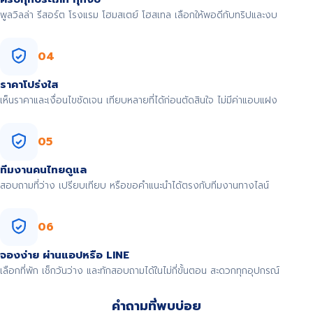
พูลวิลล่า รีสอร์ต โรงแรม โฮมสเตย์ โฮสเทล เลือกให้พอดีกับทริปและงบ
04
ราคาโปร่งใส
เห็นราคาและเงื่อนไขชัดเจน เทียบหลายที่ได้ก่อนตัดสินใจ ไม่มีค่าแอบแฝง
05
ทีมงานคนไทยดูแล
สอบถามที่ว่าง เปรียบเทียบ หรือขอคำแนะนำได้ตรงกับทีมงานทางไลน์
06
จองง่าย ผ่านแอปหรือ LINE
เลือกที่พัก เช็กวันว่าง และทักสอบถามได้ในไม่กี่ขั้นตอน สะดวกทุกอุปกรณ์
คำถามที่พบบ่อย