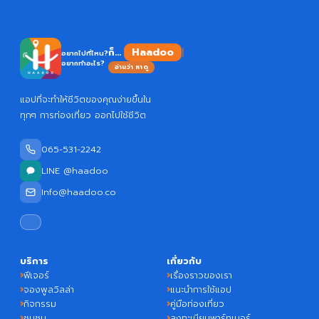
Haadoo
ก็...
อยากไปที่ไหน?
อยากทำอะไร?
อ่านว่า หาดู
แอปที่จะทำให้ชีวิตของคุณง่ายขึ้นใน
ทุกๆ การท่องเที่ยว ออกไปใช้ชีวิต
065-531-2242
LINE @haadoo
Info@haadoo.co
บริการ
เกี่ยวกับ
ฟีเจอร์
เรื่องราวของเรา
จองพูลวิลล่า
แนะนำการใช้แอป
กิจกรรม
คู่มือท่องเที่ยว
ชุมชน
ลงทะเบียนพาร์ทเนอร์