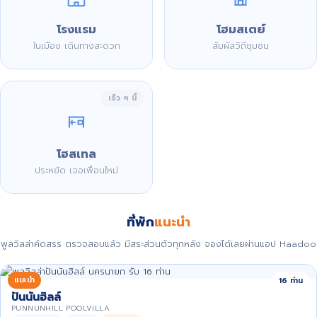
โรงแรม
โฮมสเตย์
ในเมือง เดินทางสะดวก
สัมผัสวิถีชุมชน
เร็ว ๆ นี้
โฮสเทล
ประหยัด เจอเพื่อนใหม่
ที่พัก
แนะนำ
พูลวิลล่าคัดสรร ตรวจสอบแล้ว มีสระส่วนตัวทุกหลัง จองได้เลยผ่านแอป Haadoo
แนะนำ
16 ท่าน
ปันนันฮิลล์
PUNNUNHILL POOLVILLA