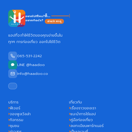
H
ก็...
อยากไปที่ไหน?
อยากทำอะไร?
อ่านว่า หาดู
แอปที่จะทำให้ชีวิตของคุณง่ายขึ้นใน
ทุกๆ การท่องเที่ยว ออกไปใช้ชีวิต
065-531-2242
LINE @haadoo
Info@haadoo.co
บริการ
เกี่ยวกับ
ฟีเจอร์
เรื่องราวของเรา
จองพูลวิลล่า
แนะนำการใช้แอป
กิจกรรม
คู่มือท่องเที่ยว
ชุมชน
ลงทะเบียนพาร์ทเนอร์
ข่าวสาร
เป็นเอเจนซี่