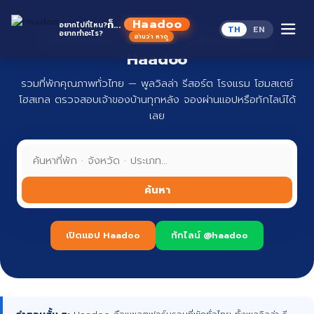
Skip
to
Haadoo
ก็...
อยากไปที่ไหน?
TH
EN
content
อยากทำอะไร?
ที่พักทั่วไทย จองง่าย ปลอดภัย กับ
อ่านว่า หาดู
Haadoo
รวมที่พักคุณภาพทั่วไทย — พูลวิลล่า รีสอร์ต โรงแรม โฮมสเตย์
โฮสเทล ตรวจสอบเจ้าของบ้านทุกหลัง จองผ่านแอปหรือทักไลน์ได้
เลย
ค้นหา
เปิดแอป Haadoo
ทักไลน์ @haadoo