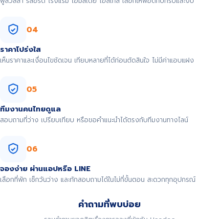
พูลวิลล่า รีสอร์ต โรงแรม โฮมสเตย์ โฮสเทล เลือกให้พอดีกับทริปและงบ
04
ราคาโปร่งใส
เห็นราคาและเงื่อนไขชัดเจน เทียบหลายที่ได้ก่อนตัดสินใจ ไม่มีค่าแอบแฝง
05
ทีมงานคนไทยดูแล
สอบถามที่ว่าง เปรียบเทียบ หรือขอคำแนะนำได้ตรงกับทีมงานทางไลน์
06
จองง่าย ผ่านแอปหรือ LINE
เลือกที่พัก เช็กวันว่าง และทักสอบถามได้ในไม่กี่ขั้นตอน สะดวกทุกอุปกรณ์
คำถามที่พบบ่อย