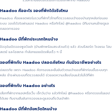
รวมคำถามยอดฮิตเรื่องการจองที่พักกับ Haadoo
Haadoo คืออะไร จองที่พักได้จริงไหม
Haadoo คือแพลตฟอร์มรวมที่พักทั่วไทยที่ตรวจสอบเจ้าของบ้านทุกหลังก่อนลง
ระบบ จองได้จริงผ่านแอป Haadoo หรือทักไลน์ @haadoo มีทีมงานคนไทยดูแล
ตลอดการจอง
Haadoo มีที่พักประเภทไหนบ้าง
ปัจจุบันเปิดจองพูลวิลล่า (บ้านพักพร้อมสระส่วนตัว) แล้ว ส่วนรีสอร์ต โรงแรม โฮม
สเตย์ และโฮสเทล กำลังทยอยเปิดเพิ่มเร็ว ๆ นี้
จองที่พักกับ Haadoo ปลอดภัยไหม กันมิจฉาชีพอย่างไร
ปลอดภัย เพราะ Haadoo คัดกรองและยืนยันตัวตนเจ้าของที่พักก่อนขึ้นระบบทุก
หลัง ชำระผ่านระบบที่ตรวจสอบได้ ช่วยลดความเสี่ยงโอนแล้วไม่ได้ที่พัก
จองที่พักกับ Haadoo อย่างไร
เลือกที่พักจากแอปหรือเว็บ เช็กวันว่าง แล้วทักไลน์ @haadoo หรือกดจองในแอป
ได้เลย ทีมงานยืนยันการจองและดูแลจนถึงวันเข้าพัก
Haadoo มีที่พักจังหวัดไหนบ้าง