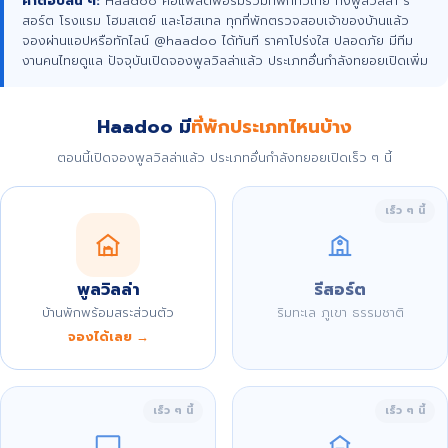
คำตอบสั้น ๆ:
Haadoo คือแพลตฟอร์มรวมที่พักทั่วไทย ทั้งพูลวิลล่า รี
สอร์ต โรงแรม โฮมสเตย์ และโฮสเทล ทุกที่พักตรวจสอบเจ้าของบ้านแล้ว
จองผ่านแอปหรือทักไลน์ @haadoo ได้ทันที ราคาโปร่งใส ปลอดภัย มีทีม
งานคนไทยดูแล ปัจจุบันเปิดจองพูลวิลล่าแล้ว ประเภทอื่นกำลังทยอยเปิดเพิ่ม
Haadoo มี
ที่พักประเภทไหนบ้าง
ตอนนี้เปิดจองพูลวิลล่าแล้ว ประเภทอื่นกำลังทยอยเปิดเร็ว ๆ นี้
เร็ว ๆ นี้
พูลวิลล่า
รีสอร์ต
บ้านพักพร้อมสระส่วนตัว
ริมทะเล ภูเขา ธรรมชาติ
จองได้เลย →
เร็ว ๆ นี้
เร็ว ๆ นี้