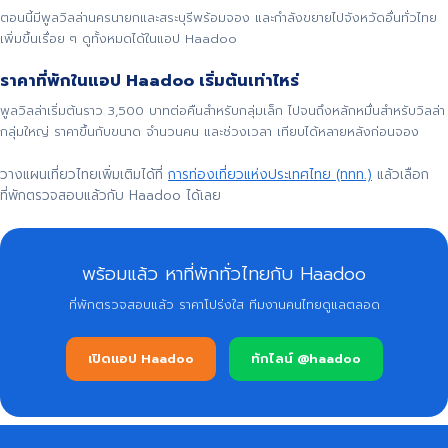
ตอนนี้มีพูลวิลล่านครนายกและสระบุรีพร้อมจอง และกำลังขยายไปจังหวัดอื่นทั่วไทย
เพิ่มขึ้นเรื่อย ๆ ดูทั้งหมดได้ในแอป Haadoo
ราคาที่พักในแอป Haadoo เริ่มต้นเท่าไหร่
พูลวิลล่าเริ่มต้นราว 3,500 บาทต่อคืนสำหรับกลุ่มเล็ก ไปจนถึงหลักหมื่นสำหรับวิลล่า
กลุ่มใหญ่ ราคาขึ้นกับขนาด จำนวนคน และช่วงเวลา เทียบได้หลายหลังก่อนจอง
วางแผนเที่ยวไทยเพิ่มเติมได้ที่
การท่องเที่ยวแห่งประเทศไทย (ททท.)
แล้วเลือก
ที่พักตรวจสอบแล้วกับ Haadoo ได้เลย
พร้อมแล้ว หาที่พักทั่วไทยกับ Haadoo
ที่พักตรวจสอบแล้ว ราคาโปร่งใส ทีมงานคนไทยดูแลตลอด
เปิดแอป Haadoo
ทักไลน์ @haadoo