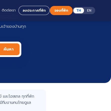
ติดต่อเรา
ลงประกาศที่พัก
จองที่พัก
TH
EN
Haadoo
เจ้าของบ้านทุก
ค้นหา
 และโฮสเทล ทุกที่พัก
มีทีมงานคนไทยดูแล