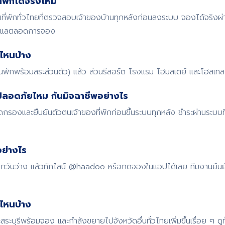
พักได้จริงไหม
พักทั่วไทยที่ตรวจสอบเจ้าของบ้านทุกหลังก่อนลงระบบ จองได้จริงผ
ดูแลตลอดการจอง
ไหนบ้าง
้านพักพร้อมสระส่วนตัว) แล้ว ส่วนรีสอร์ต โรงแรม โฮมสเตย์ และโฮสเทล ก
ปลอดภัยไหม กันมิจฉาชีพอย่างไร
รองและยืนยันตัวตนเจ้าของที่พักก่อนขึ้นระบบทุกหลัง ชำระผ่านระบบ
ย่างไร
 เช็กวันว่าง แล้วทักไลน์ @haadoo หรือกดจองในแอปได้เลย ทีมงานยืน
ดไหนบ้าง
สระบุรีพร้อมจอง และกำลังขยายไปจังหวัดอื่นทั่วไทยเพิ่มขึ้นเรื่อย ๆ