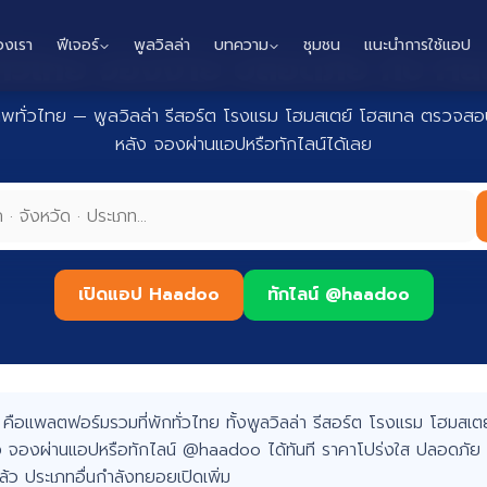
องเรา
ฟีเจอร์
พูลวิลล่า
บทความ
ชุมชน
แนะนำการใช้แอป
กทั่วไทย จองง่าย ปลอดภัย กับ 
าพทั่วไทย — พูลวิลล่า รีสอร์ต โรงแรม โฮมสเตย์ โฮสเทล ตรวจสอบ
หลัง จองผ่านแอปหรือทักไลน์ได้เลย
เปิดแอป Haadoo
ทักไลน์ @haadoo
อแพลตฟอร์มรวมที่พักทั่วไทย ทั้งพูลวิลล่า รีสอร์ต โรงแรม โฮมสเตย์
 จองผ่านแอปหรือทักไลน์ @haadoo ได้ทันที ราคาโปร่งใส ปลอดภัย 
แล้ว ประเภทอื่นกำลังทยอยเปิดเพิ่ม