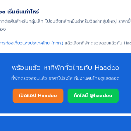
 เริ่มต้นเท่าไหร่
บาทต่อคืนสำหรับกลุ่มเล็ก ไปจนถึงหลักหมื่นสำหรับวิลล่ากลุ่มใหญ่ ราค
จอง
การท่องเที่ยวแห่งประเทศไทย (ททท.)
แล้วเลือกที่พักตรวจสอบแล้วกับ Ha
พร้อมแล้ว หาที่พักทั่วไทยกับ Haadoo
ที่พักตรวจสอบแล้ว ราคาโปร่งใส ทีมงานคนไทยดูแลตลอด
เปิดแอป Haadoo
ทักไลน์ @haadoo