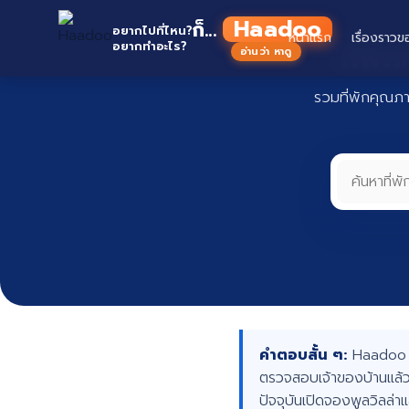
Skip
Haadoo
ก็...
to
อยากไปที่ไหน?
หน้าแรก
เรื่องราวข
ที่พั
อยากทำอะไร?
อ่านว่า หาดู
content
รวมที่พักคุณภ
คำตอบสั้น ๆ:
Haadoo คื
ตรวจสอบเจ้าของบ้านแล้ว
ปัจจุบันเปิดจองพูลวิลล่า