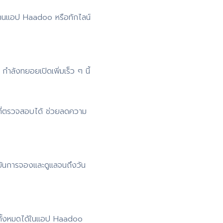
่านแอป Haadoo หรือทักไลน์
ำลังทยอยเปิดเพิ่มเร็ว ๆ นี้
ที่ตรวจสอบได้ ช่วยลดความ
ยันการจองและดูแลจนถึงวัน
 ดูทั้งหมดได้ในแอป Haadoo