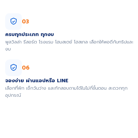
03
ครบทุกประเภท ทุกงบ
พูลวิลล่า รีสอร์ต โรงแรม โฮมสเตย์ โฮสเทล เลือกให้พอดีกับทริปและ
งบ
06
จองง่าย ผ่านแอปหรือ LINE
เลือกที่พัก เช็กวันว่าง และทักสอบถามได้ในไม่กี่ขั้นตอน สะดวกทุก
อุปกรณ์