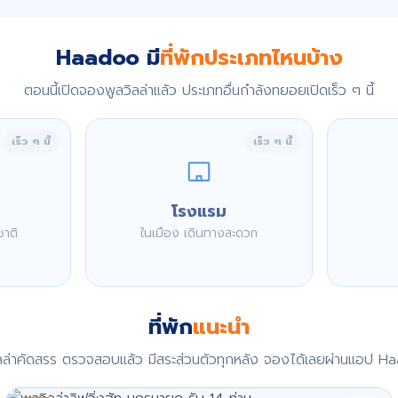
Haadoo มี
ที่พักประเภทไหนบ้าง
ตอนนี้เปิดจองพูลวิลล่าแล้ว ประเภทอื่นกำลังทยอยเปิดเร็ว ๆ นี้
เร็ว ๆ นี้
เร็ว ๆ นี้
โรงแรม
ชาติ
ในเมือง เดินทางสะดวก
ที่พัก
แนะนำ
ิลล่าคัดสรร ตรวจสอบแล้ว มีสระส่วนตัวทุกหลัง จองได้เลยผ่านแอป H