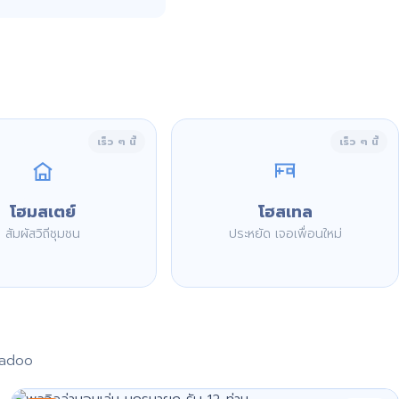
เร็ว ๆ นี้
เร็ว ๆ นี้
โฮมสเตย์
โฮสเทล
สัมผัสวิถีชุมชน
ประหยัด เจอเพื่อนใหม่
aadoo