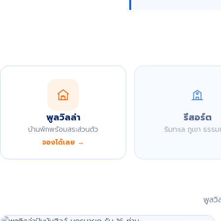
พูลวิลล่า
รีสอร์ต
บ้านพักพร้อมสระส่วนตัว
ริมทะเล ภูเขา ธรรม
จองได้เลย →
พูลว