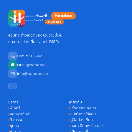
Haadoo
ก็...
อยากไปที่ไหน?
อยากทำอะไร?
อ่านว่า หาดู
แอปที่จะทำให้ชีวิตของคุณง่ายขึ้นใน
ทุกๆ การท่องเที่ยว ออกไปใช้ชีวิต
065-531-2242
LINE @haadoo
Info@haadoo.co
บริการ
เกี่ยวกับ
ฟีเจอร์
เรื่องราวของเรา
จองพูลวิลล่า
แนะนำการใช้แอป
กิจกรรม
คู่มือท่องเที่ยว
ชุมชน
ลงทะเบียนพาร์ทเนอร์
ข่าวสาร
เป็นเอเจนซี่