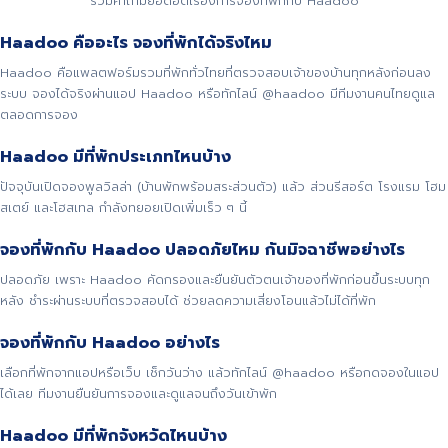
รวมคำถามยอดฮิตเรื่องการจองที่พักกับ Haadoo
Haadoo คืออะไร จองที่พักได้จริงไหม
Haadoo คือแพลตฟอร์มรวมที่พักทั่วไทยที่ตรวจสอบเจ้าของบ้านทุกหลังก่อนลง
ระบบ จองได้จริงผ่านแอป Haadoo หรือทักไลน์ @haadoo มีทีมงานคนไทยดูแล
ตลอดการจอง
Haadoo มีที่พักประเภทไหนบ้าง
ปัจจุบันเปิดจองพูลวิลล่า (บ้านพักพร้อมสระส่วนตัว) แล้ว ส่วนรีสอร์ต โรงแรม โฮม
สเตย์ และโฮสเทล กำลังทยอยเปิดเพิ่มเร็ว ๆ นี้
จองที่พักกับ Haadoo ปลอดภัยไหม กันมิจฉาชีพอย่างไร
ปลอดภัย เพราะ Haadoo คัดกรองและยืนยันตัวตนเจ้าของที่พักก่อนขึ้นระบบทุก
หลัง ชำระผ่านระบบที่ตรวจสอบได้ ช่วยลดความเสี่ยงโอนแล้วไม่ได้ที่พัก
จองที่พักกับ Haadoo อย่างไร
เลือกที่พักจากแอปหรือเว็บ เช็กวันว่าง แล้วทักไลน์ @haadoo หรือกดจองในแอป
ได้เลย ทีมงานยืนยันการจองและดูแลจนถึงวันเข้าพัก
Haadoo มีที่พักจังหวัดไหนบ้าง