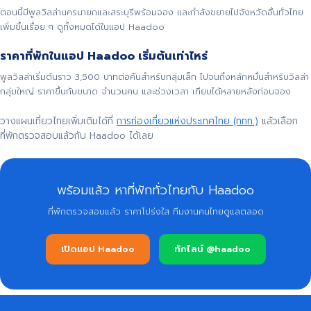
ตอนนี้มีพูลวิลล่านครนายกและสระบุรีพร้อมจอง และกำลังขยายไปจังหวัดอื่นทั่วไทย
เพิ่มขึ้นเรื่อย ๆ ดูทั้งหมดได้ในแอป Haadoo
ราคาที่พักในแอป Haadoo เริ่มต้นเท่าไหร่
พูลวิลล่าเริ่มต้นราว 3,500 บาทต่อคืนสำหรับกลุ่มเล็ก ไปจนถึงหลักหมื่นสำหรับวิลล่า
กลุ่มใหญ่ ราคาขึ้นกับขนาด จำนวนคน และช่วงเวลา เทียบได้หลายหลังก่อนจอง
วางแผนเที่ยวไทยเพิ่มเติมได้ที่
การท่องเที่ยวแห่งประเทศไทย (ททท.)
แล้วเลือก
ที่พักตรวจสอบแล้วกับ Haadoo ได้เลย
พร้อมแล้ว หาที่พักทั่วไทยกับ Haadoo
ที่พักตรวจสอบแล้ว ราคาโปร่งใส ทีมงานคนไทยดูแลตลอด
เปิดแอป Haadoo
ทักไลน์ @haadoo