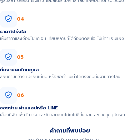
พูลวิลล่า รีสอร์ต โรงแรม โฮมสเตย์ โฮสเทล เลือกให้พอดีกับทริปและงบ
04
ราคาโปร่งใส
เห็นราคาและเงื่อนไขชัดเจน เทียบหลายที่ได้ก่อนตัดสินใจ ไม่มีค่าแอบแฝง
05
ทีมงานคนไทยดูแล
สอบถามที่ว่าง เปรียบเทียบ หรือขอคำแนะนำได้ตรงกับทีมงานทางไลน์
06
จองง่าย ผ่านแอปหรือ LINE
เลือกที่พัก เช็กวันว่าง และทักสอบถามได้ในไม่กี่ขั้นตอน สะดวกทุกอุปกรณ์
คำถามที่พบบ่อย