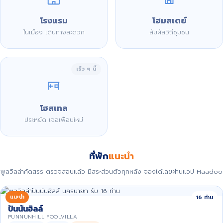
โรงแรม
โฮมสเตย์
ในเมือง เดินทางสะดวก
สัมผัสวิถีชุมชน
เร็ว ๆ นี้
โฮสเทล
ประหยัด เจอเพื่อนใหม่
ที่พัก
แนะนำ
พูลวิลล่าคัดสรร ตรวจสอบแล้ว มีสระส่วนตัวทุกหลัง จองได้เลยผ่านแอป Haadoo
แนะนำ
16 ท่าน
ปันนันฮิลล์
PUNNUNHILL POOLVILLA