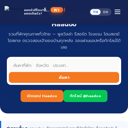
Skip
to
ก็...
อยากไปที่ไหน?
TH
EN
content
อยากทำอะไร?
ที่พักทั่วไทย จองง่าย ปลอดภัย กับ
Haadoo
รวมที่พักคุณภาพทั่วไทย — พูลวิลล่า รีสอร์ต โรงแรม โฮมสเตย์
โฮสเทล ตรวจสอบเจ้าของบ้านทุกหลัง จองผ่านแอปหรือทักไลน์ได้
เลย
ค้นหา
เปิดแอป Haadoo
ทักไลน์ @haadoo