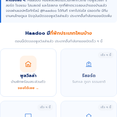
คำตอบสั้น ๆ:
Haadoo คือแพลตฟอร์มรวมที่พักทั่วไทย ทั้งพูลวิลล่า รี
สอร์ต โรงแรม โฮมสเตย์ และโฮสเทล ทุกที่พักตรวจสอบเจ้าของบ้านแล้ว
จองผ่านแอปหรือทักไลน์ @haadoo ได้ทันที ราคาโปร่งใส ปลอดภัย มีทีม
งานคนไทยดูแล ปัจจุบันเปิดจองพูลวิลล่าแล้ว ประเภทอื่นกำลังทยอยเปิดเพิ่ม
Haadoo มี
ที่พักประเภทไหนบ้าง
ตอนนี้เปิดจองพูลวิลล่าแล้ว ประเภทอื่นกำลังทยอยเปิดเร็ว ๆ นี้
เร็ว ๆ นี้
พูลวิลล่า
รีสอร์ต
บ้านพักพร้อมสระส่วนตัว
ริมทะเล ภูเขา ธรรมชาติ
จองได้เลย →
เร็ว ๆ นี้
เร็ว ๆ นี้