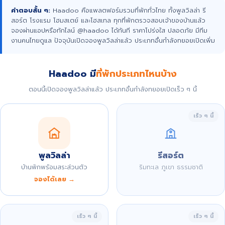
คำตอบสั้น ๆ:
Haadoo คือแพลตฟอร์มรวมที่พักทั่วไทย ทั้งพูลวิลล่า รี
สอร์ต โรงแรม โฮมสเตย์ และโฮสเทล ทุกที่พักตรวจสอบเจ้าของบ้านแล้ว
จองผ่านแอปหรือทักไลน์ @haadoo ได้ทันที ราคาโปร่งใส ปลอดภัย มีทีม
งานคนไทยดูแล ปัจจุบันเปิดจองพูลวิลล่าแล้ว ประเภทอื่นกำลังทยอยเปิดเพิ่ม
Haadoo มี
ที่พักประเภทไหนบ้าง
ตอนนี้เปิดจองพูลวิลล่าแล้ว ประเภทอื่นกำลังทยอยเปิดเร็ว ๆ นี้
เร็ว ๆ นี้
พูลวิลล่า
รีสอร์ต
บ้านพักพร้อมสระส่วนตัว
ริมทะเล ภูเขา ธรรมชาติ
จองได้เลย →
เร็ว ๆ นี้
เร็ว ๆ นี้