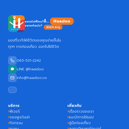
Haadoo
ก็...
อยากไปที่ไหน?
อยากทำอะไร?
อ่านว่า หาดู
แอปที่จะทำให้ชีวิตของคุณง่ายขึ้นใน
ทุกๆ การท่องเที่ยว ออกไปใช้ชีวิต
065-531-2242
LINE @haadoo
Info@haadoo.co
บริการ
เกี่ยวกับ
ฟีเจอร์
เรื่องราวของเรา
จองพูลวิลล่า
แนะนำการใช้แอป
กิจกรรม
คู่มือท่องเที่ยว
ชุมชน
ลงทะเบียนพาร์ทเนอร์