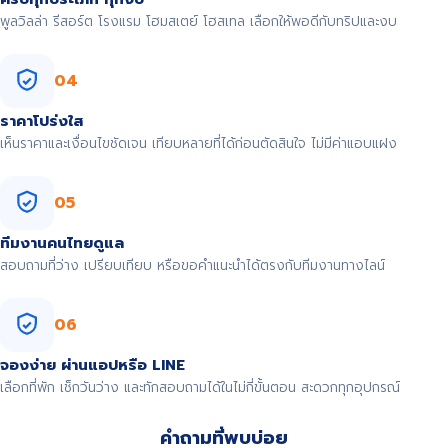
พูลวิลล่า รีสอร์ต โรงแรม โฮมสเตย์ โฮสเทล เลือกให้พอดีกับทริปและงบ
04
ราคาโปร่งใส
เห็นราคาและเงื่อนไขชัดเจน เทียบหลายที่ได้ก่อนตัดสินใจ ไม่มีค่าแอบแฝง
05
ทีมงานคนไทยดูแล
สอบถามที่ว่าง เปรียบเทียบ หรือขอคำแนะนำได้ตรงกับทีมงานทางไลน์
06
จองง่าย ผ่านแอปหรือ LINE
เลือกที่พัก เช็กวันว่าง และทักสอบถามได้ในไม่กี่ขั้นตอน สะดวกทุกอุปกรณ์
คำถามที่พบบ่อย