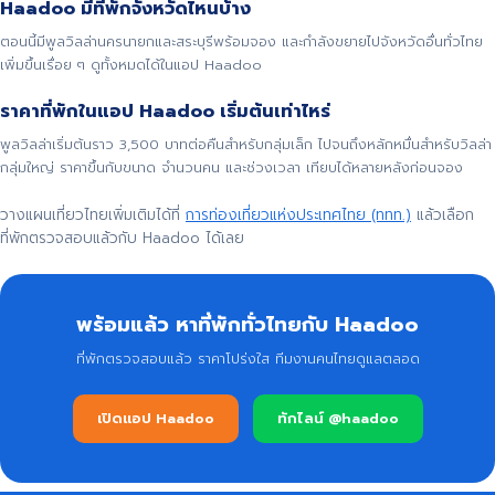
Haadoo มีที่พักจังหวัดไหนบ้าง
ตอนนี้มีพูลวิลล่านครนายกและสระบุรีพร้อมจอง และกำลังขยายไปจังหวัดอื่นทั่วไทย
เพิ่มขึ้นเรื่อย ๆ ดูทั้งหมดได้ในแอป Haadoo
ราคาที่พักในแอป Haadoo เริ่มต้นเท่าไหร่
พูลวิลล่าเริ่มต้นราว 3,500 บาทต่อคืนสำหรับกลุ่มเล็ก ไปจนถึงหลักหมื่นสำหรับวิลล่า
กลุ่มใหญ่ ราคาขึ้นกับขนาด จำนวนคน และช่วงเวลา เทียบได้หลายหลังก่อนจอง
วางแผนเที่ยวไทยเพิ่มเติมได้ที่
การท่องเที่ยวแห่งประเทศไทย (ททท.)
แล้วเลือก
ที่พักตรวจสอบแล้วกับ Haadoo ได้เลย
พร้อมแล้ว หาที่พักทั่วไทยกับ Haadoo
ที่พักตรวจสอบแล้ว ราคาโปร่งใส ทีมงานคนไทยดูแลตลอด
เปิดแอป Haadoo
ทักไลน์ @haadoo