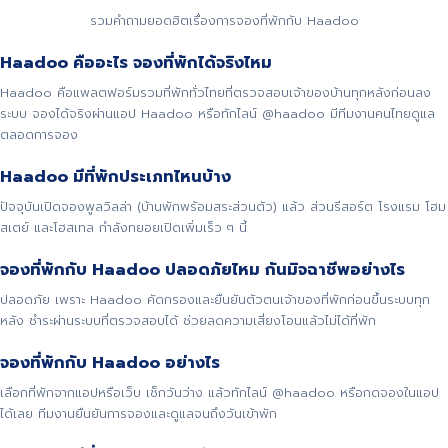
รวมคำถามยอดฮิตเรื่องการจองที่พักกับ Haadoo
Haadoo คืออะไร จองที่พักได้จริงไหม
Haadoo คือแพลตฟอร์มรวมที่พักทั่วไทยที่ตรวจสอบเจ้าของบ้านทุกหลังก่อนลง
ระบบ จองได้จริงผ่านแอป Haadoo หรือทักไลน์ @haadoo มีทีมงานคนไทยดูแล
ตลอดการจอง
Haadoo มีที่พักประเภทไหนบ้าง
ปัจจุบันเปิดจองพูลวิลล่า (บ้านพักพร้อมสระส่วนตัว) แล้ว ส่วนรีสอร์ต โรงแรม โฮม
สเตย์ และโฮสเทล กำลังทยอยเปิดเพิ่มเร็ว ๆ นี้
จองที่พักกับ Haadoo ปลอดภัยไหม กันมิจฉาชีพอย่างไร
ปลอดภัย เพราะ Haadoo คัดกรองและยืนยันตัวตนเจ้าของที่พักก่อนขึ้นระบบทุก
หลัง ชำระผ่านระบบที่ตรวจสอบได้ ช่วยลดความเสี่ยงโอนแล้วไม่ได้ที่พัก
จองที่พักกับ Haadoo อย่างไร
เลือกที่พักจากแอปหรือเว็บ เช็กวันว่าง แล้วทักไลน์ @haadoo หรือกดจองในแอป
ได้เลย ทีมงานยืนยันการจองและดูแลจนถึงวันเข้าพัก