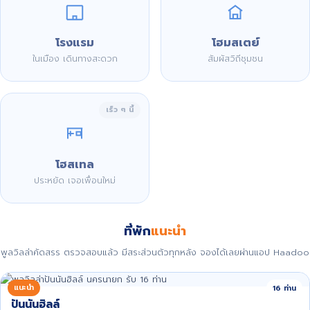
โรงแรม
โฮมสเตย์
ในเมือง เดินทางสะดวก
สัมผัสวิถีชุมชน
เร็ว ๆ นี้
โฮสเทล
ประหยัด เจอเพื่อนใหม่
ที่พัก
แนะนำ
พูลวิลล่าคัดสรร ตรวจสอบแล้ว มีสระส่วนตัวทุกหลัง จองได้เลยผ่านแอป Haadoo
แนะนำ
16 ท่าน
ปันนันฮิลล์