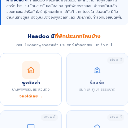
คำตอบสั้น ๆ:
Haadoo คือแพลตฟอร์มรวมที่พักทั่วไทย ทั้งพูลวิลล่า รี
สอร์ต โรงแรม โฮมสเตย์ และโฮสเทล ทุกที่พักตรวจสอบเจ้าของบ้านแล้ว
จองผ่านแอปหรือทักไลน์ @haadoo ได้ทันที ราคาโปร่งใส ปลอดภัย มีทีม
งานคนไทยดูแล ปัจจุบันเปิดจองพูลวิลล่าแล้ว ประเภทอื่นกำลังทยอยเปิดเพิ่ม
Haadoo มี
ที่พักประเภทไหนบ้าง
ตอนนี้เปิดจองพูลวิลล่าแล้ว ประเภทอื่นกำลังทยอยเปิดเร็ว ๆ นี้
เร็ว ๆ นี้
พูลวิลล่า
รีสอร์ต
บ้านพักพร้อมสระส่วนตัว
ริมทะเล ภูเขา ธรรมชาติ
จองได้เลย →
เร็ว ๆ นี้
เร็ว ๆ นี้