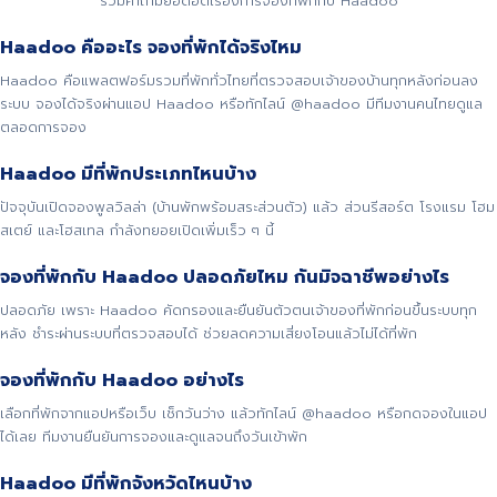
รวมคำถามยอดฮิตเรื่องการจองที่พักกับ Haadoo
Haadoo คืออะไร จองที่พักได้จริงไหม
Haadoo คือแพลตฟอร์มรวมที่พักทั่วไทยที่ตรวจสอบเจ้าของบ้านทุกหลังก่อนลง
ระบบ จองได้จริงผ่านแอป Haadoo หรือทักไลน์ @haadoo มีทีมงานคนไทยดูแล
ตลอดการจอง
Haadoo มีที่พักประเภทไหนบ้าง
ปัจจุบันเปิดจองพูลวิลล่า (บ้านพักพร้อมสระส่วนตัว) แล้ว ส่วนรีสอร์ต โรงแรม โฮม
สเตย์ และโฮสเทล กำลังทยอยเปิดเพิ่มเร็ว ๆ นี้
จองที่พักกับ Haadoo ปลอดภัยไหม กันมิจฉาชีพอย่างไร
ปลอดภัย เพราะ Haadoo คัดกรองและยืนยันตัวตนเจ้าของที่พักก่อนขึ้นระบบทุก
หลัง ชำระผ่านระบบที่ตรวจสอบได้ ช่วยลดความเสี่ยงโอนแล้วไม่ได้ที่พัก
จองที่พักกับ Haadoo อย่างไร
เลือกที่พักจากแอปหรือเว็บ เช็กวันว่าง แล้วทักไลน์ @haadoo หรือกดจองในแอป
ได้เลย ทีมงานยืนยันการจองและดูแลจนถึงวันเข้าพัก
Haadoo มีที่พักจังหวัดไหนบ้าง