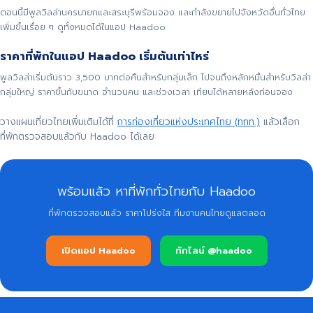
ตอนนี้มีพูลวิลล่านครนายกและสระบุรีพร้อมจอง และกำลังขยายไปจังหวัดอื่นทั่วไทย
เพิ่มขึ้นเรื่อย ๆ ดูทั้งหมดได้ในแอป Haadoo
ราคาที่พักในแอป Haadoo เริ่มต้นเท่าไหร่
พูลวิลล่าเริ่มต้นราว 3,500 บาทต่อคืนสำหรับกลุ่มเล็ก ไปจนถึงหลักหมื่นสำหรับวิลล่า
กลุ่มใหญ่ ราคาขึ้นกับขนาด จำนวนคน และช่วงเวลา เทียบได้หลายหลังก่อนจอง
วางแผนเที่ยวไทยเพิ่มเติมได้ที่
การท่องเที่ยวแห่งประเทศไทย (ททท.)
แล้วเลือก
ที่พักตรวจสอบแล้วกับ Haadoo ได้เลย
พร้อมแล้ว หาที่พักทั่วไทยกับ Haadoo
ที่พักตรวจสอบแล้ว ราคาโปร่งใส ทีมงานคนไทยดูแลตลอด
เปิดแอป Haadoo
ทักไลน์ @haadoo