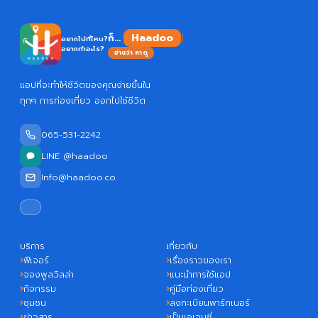
Haadoo
ก็...
อยากไปที่ไหน?
อยากทำอะไร?
อ่านว่า หาดู
แอปที่จะทำให้ชีวิตของคุณง่ายขึ้นใน
ทุกๆ การท่องเที่ยว ออกไปใช้ชีวิต
065-531-2242
LINE @haadoo
Info@haadoo.co
บริการ
เกี่ยวกับ
ฟีเจอร์
เรื่องราวของเรา
จองพูลวิลล่า
แนะนำการใช้แอป
กิจกรรม
คู่มือท่องเที่ยว
ชุมชน
ลงทะเบียนพาร์ทเนอร์
ข่าวสาร
เป็นเอเจนซี่