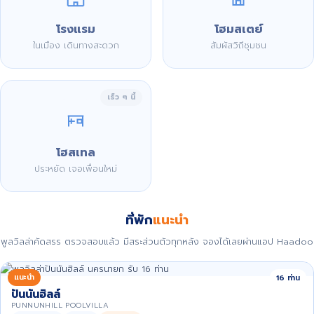
โรงแรม
โฮมสเตย์
ในเมือง เดินทางสะดวก
สัมผัสวิถีชุมชน
เร็ว ๆ นี้
โฮสเทล
ประหยัด เจอเพื่อนใหม่
ที่พัก
แนะนำ
พูลวิลล่าคัดสรร ตรวจสอบแล้ว มีสระส่วนตัวทุกหลัง จองได้เลยผ่านแอป Haadoo
แนะนำ
16 ท่าน
ปันนันฮิลล์
PUNNUNHILL POOLVILLA