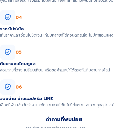
พูลวิลล่า รีสอร์ต โรงแรม โฮมสเตย์ โฮสเทล เลือกให้พอดีกับทริปและงบ
04
ราคาโปร่งใส
เห็นราคาและเงื่อนไขชัดเจน เทียบหลายที่ได้ก่อนตัดสินใจ ไม่มีค่าแอบแฝง
05
ทีมงานคนไทยดูแล
สอบถามที่ว่าง เปรียบเทียบ หรือขอคำแนะนำได้ตรงกับทีมงานทางไลน์
06
จองง่าย ผ่านแอปหรือ LINE
เลือกที่พัก เช็กวันว่าง และทักสอบถามได้ในไม่กี่ขั้นตอน สะดวกทุกอุปกรณ์
คำถามที่พบบ่อย