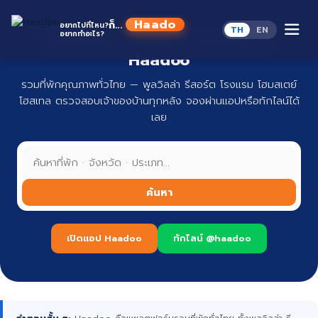
Skip
to
Haadoo
ก็...
อยากไปที่ไหน?
TH
EN
content
อยากทำอะไร?
ที่พักทั่วไทย จองง่าย ปลอดภัย กับ
อ่านว่า หาดู
Haadoo
รวมที่พักคุณภาพทั่วไทย — พูลวิลล่า รีสอร์ต โรงแรม โฮมสเตย์
โฮสเทล ตรวจสอบเจ้าของบ้านทุกหลัง จองผ่านแอปหรือทักไลน์ได้
เลย
ค้นหา
เปิดแอป Haadoo
ทักไลน์ @haadoo