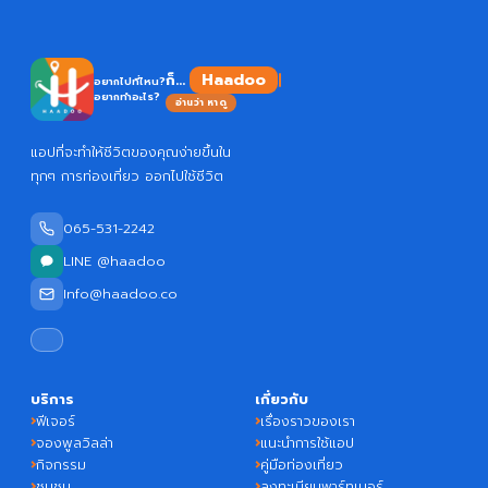
Haadoo
ก็...
อยากไปที่ไหน?
อยากทำอะไร?
อ่านว่า หาดู
แอปที่จะทำให้ชีวิตของคุณง่ายขึ้นใน
ทุกๆ การท่องเที่ยว ออกไปใช้ชีวิต
065-531-2242
LINE @haadoo
Info@haadoo.co
บริการ
เกี่ยวกับ
ฟีเจอร์
เรื่องราวของเรา
จองพูลวิลล่า
แนะนำการใช้แอป
กิจกรรม
คู่มือท่องเที่ยว
ชุมชน
ลงทะเบียนพาร์ทเนอร์