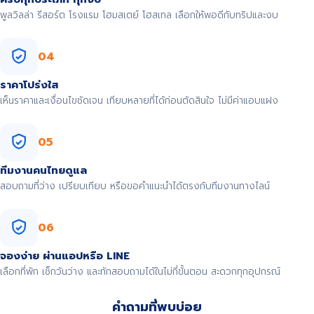
พูลวิลล่า รีสอร์ต โรงแรม โฮมสเตย์ โฮสเทล เลือกให้พอดีกับทริปและงบ
04
ราคาโปร่งใส
เห็นราคาและเงื่อนไขชัดเจน เทียบหลายที่ได้ก่อนตัดสินใจ ไม่มีค่าแอบแฝง
05
ทีมงานคนไทยดูแล
สอบถามที่ว่าง เปรียบเทียบ หรือขอคำแนะนำได้ตรงกับทีมงานทางไลน์
06
จองง่าย ผ่านแอปหรือ LINE
เลือกที่พัก เช็กวันว่าง และทักสอบถามได้ในไม่กี่ขั้นตอน สะดวกทุกอุปกรณ์
คำถามที่พบบ่อย