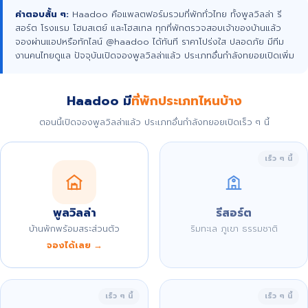
คำตอบสั้น ๆ:
Haadoo คือแพลตฟอร์มรวมที่พักทั่วไทย ทั้งพูลวิลล่า รี
สอร์ต โรงแรม โฮมสเตย์ และโฮสเทล ทุกที่พักตรวจสอบเจ้าของบ้านแล้ว
จองผ่านแอปหรือทักไลน์ @haadoo ได้ทันที ราคาโปร่งใส ปลอดภัย มีทีม
งานคนไทยดูแล ปัจจุบันเปิดจองพูลวิลล่าแล้ว ประเภทอื่นกำลังทยอยเปิดเพิ่ม
Haadoo มี
ที่พักประเภทไหนบ้าง
ตอนนี้เปิดจองพูลวิลล่าแล้ว ประเภทอื่นกำลังทยอยเปิดเร็ว ๆ นี้
เร็ว ๆ นี้
พูลวิลล่า
รีสอร์ต
บ้านพักพร้อมสระส่วนตัว
ริมทะเล ภูเขา ธรรมชาติ
จองได้เลย →
เร็ว ๆ นี้
เร็ว ๆ นี้