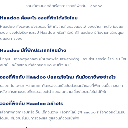
รวมคำถามยอดฮิตเรื่องการจองที่พักกับ Haadoo
Haadoo คืออะไร จองที่พักได้จริงไหม
Haadoo คือแพลตฟอร์มรวมที่พักทั่วไทยที่ตรวจสอบเจ้าของบ้านทุกหลังก่อนลง
ระบบ จองได้จริงผ่านแอป Haadoo หรือทักไลน์ @haadoo มีทีมงานคนไทยดูแล
ตลอดการจอง
Haadoo มีที่พักประเภทไหนบ้าง
ปัจจุบันเปิดจองพูลวิลล่า (บ้านพักพร้อมสระส่วนตัว) แล้ว ส่วนรีสอร์ต โรงแรม โฮม
สเตย์ และโฮสเทล กำลังทยอยเปิดเพิ่มเร็ว ๆ นี้
จองที่พักกับ Haadoo ปลอดภัยไหม กันมิจฉาชีพอย่างไร
ปลอดภัย เพราะ Haadoo คัดกรองและยืนยันตัวตนเจ้าของที่พักก่อนขึ้นระบบทุก
หลัง ชำระผ่านระบบที่ตรวจสอบได้ ช่วยลดความเสี่ยงโอนแล้วไม่ได้ที่พัก
จองที่พักกับ Haadoo อย่างไร
เลือกที่พักจากแอปหรือเว็บ เช็กวันว่าง แล้วทักไลน์ @haadoo หรือกดจองในแอป
ได้เลย ทีมงานยืนยันการจองและดูแลจนถึงวันเข้าพัก