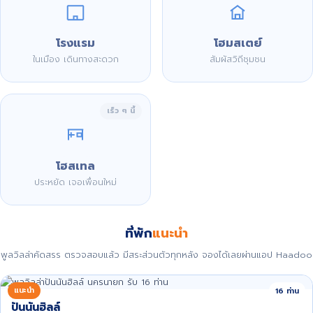
โรงแรม
โฮมสเตย์
ในเมือง เดินทางสะดวก
สัมผัสวิถีชุมชน
เร็ว ๆ นี้
โฮสเทล
ประหยัด เจอเพื่อนใหม่
ที่พัก
แนะนำ
พูลวิลล่าคัดสรร ตรวจสอบแล้ว มีสระส่วนตัวทุกหลัง จองได้เลยผ่านแอป Haadoo
แนะนำ
16 ท่าน
ปันนันฮิลล์