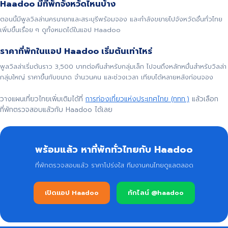
Haadoo มีที่พักจังหวัดไหนบ้าง
ตอนนี้มีพูลวิลล่านครนายกและสระบุรีพร้อมจอง และกำลังขยายไปจังหวัดอื่นทั่วไทย
เพิ่มขึ้นเรื่อย ๆ ดูทั้งหมดได้ในแอป Haadoo
ราคาที่พักในแอป Haadoo เริ่มต้นเท่าไหร่
พูลวิลล่าเริ่มต้นราว 3,500 บาทต่อคืนสำหรับกลุ่มเล็ก ไปจนถึงหลักหมื่นสำหรับวิลล่า
กลุ่มใหญ่ ราคาขึ้นกับขนาด จำนวนคน และช่วงเวลา เทียบได้หลายหลังก่อนจอง
วางแผนเที่ยวไทยเพิ่มเติมได้ที่
การท่องเที่ยวแห่งประเทศไทย (ททท.)
แล้วเลือก
ที่พักตรวจสอบแล้วกับ Haadoo ได้เลย
พร้อมแล้ว หาที่พักทั่วไทยกับ Haadoo
ที่พักตรวจสอบแล้ว ราคาโปร่งใส ทีมงานคนไทยดูแลตลอด
เปิดแอป Haadoo
ทักไลน์ @haadoo