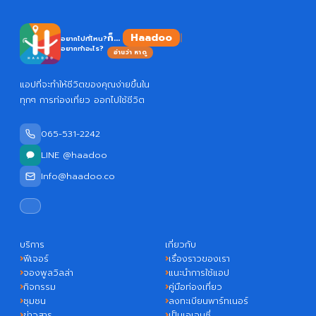
Haadoo
ก็...
อยากไปที่ไหน?
อยากทำอะไร?
อ่านว่า หาดู
แอปที่จะทำให้ชีวิตของคุณง่ายขึ้นใน
ทุกๆ การท่องเที่ยว ออกไปใช้ชีวิต
065-531-2242
LINE @haadoo
Info@haadoo.co
บริการ
เกี่ยวกับ
ฟีเจอร์
เรื่องราวของเรา
จองพูลวิลล่า
แนะนำการใช้แอป
กิจกรรม
คู่มือท่องเที่ยว
ชุมชน
ลงทะเบียนพาร์ทเนอร์
ข่าวสาร
เป็นเอเจนซี่