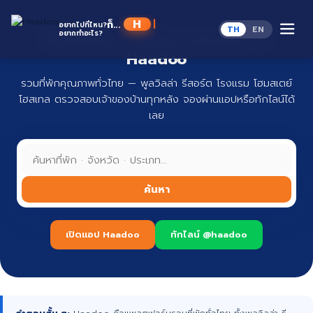
Skip
to
Haad
ก็...
อยากไปที่ไหน?
TH
EN
content
อยากทำอะไร?
ที่พักทั่วไทย จองง่าย ปลอดภัย กับ
Haadoo
รวมที่พักคุณภาพทั่วไทย — พูลวิลล่า รีสอร์ต โรงแรม โฮมสเตย์
โฮสเทล ตรวจสอบเจ้าของบ้านทุกหลัง จองผ่านแอปหรือทักไลน์ได้
เลย
ค้นหา
เปิดแอป Haadoo
ทักไลน์ @haadoo