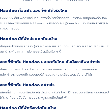
รวมคำถามยอดฮิตเรื่องการจองที่พักกับ Haadoo
Haadoo คืออะไร จองที่พักได้จริงไหม
Haadoo คือแพลตฟอร์มรวมที่พักทั่วไทยที่ตรวจสอบเจ้าของบ้านทุกหลังก่อนลง
ระบบ จองได้จริงผ่านแอป Haadoo หรือทักไลน์ @haadoo มีทีมงานคนไทยดูแล
ตลอดการจอง
Haadoo มีที่พักประเภทไหนบ้าง
ปัจจุบันเปิดจองพูลวิลล่า (บ้านพักพร้อมสระส่วนตัว) แล้ว ส่วนรีสอร์ต โรงแรม โฮม
สเตย์ และโฮสเทล กำลังทยอยเปิดเพิ่มเร็ว ๆ นี้
จองที่พักกับ Haadoo ปลอดภัยไหม กันมิจฉาชีพอย่างไร
ปลอดภัย เพราะ Haadoo คัดกรองและยืนยันตัวตนเจ้าของที่พักก่อนขึ้นระบบทุก
หลัง ชำระผ่านระบบที่ตรวจสอบได้ ช่วยลดความเสี่ยงโอนแล้วไม่ได้ที่พัก
จองที่พักกับ Haadoo อย่างไร
เลือกที่พักจากแอปหรือเว็บ เช็กวันว่าง แล้วทักไลน์ @haadoo หรือกดจองในแอป
ได้เลย ทีมงานยืนยันการจองและดูแลจนถึงวันเข้าพัก
Haadoo มีที่พักจังหวัดไหนบ้าง