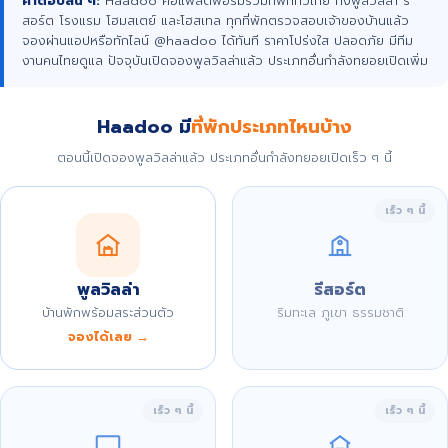
คำตอบสั้น ๆ:
Haadoo คือแพลตฟอร์มรวมที่พักทั่วไทย ทั้งพูลวิลล่า รี
สอร์ต โรงแรม โฮมสเตย์ และโฮสเทล ทุกที่พักตรวจสอบเจ้าของบ้านแล้ว
จองผ่านแอปหรือทักไลน์ @haadoo ได้ทันที ราคาโปร่งใส ปลอดภัย มีทีม
งานคนไทยดูแล ปัจจุบันเปิดจองพูลวิลล่าแล้ว ประเภทอื่นกำลังทยอยเปิดเพิ่ม
Haadoo มี
ที่พักประเภทไหนบ้าง
ตอนนี้เปิดจองพูลวิลล่าแล้ว ประเภทอื่นกำลังทยอยเปิดเร็ว ๆ นี้
เร็ว ๆ นี้
พูลวิลล่า
รีสอร์ต
บ้านพักพร้อมสระส่วนตัว
ริมทะเล ภูเขา ธรรมชาติ
จองได้เลย →
เร็ว ๆ นี้
เร็ว ๆ นี้