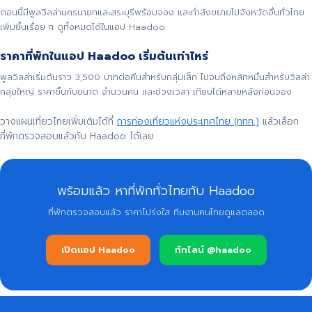
ตอนนี้มีพูลวิลล่านครนายกและสระบุรีพร้อมจอง และกำลังขยายไปจังหวัดอื่นทั่วไทย
เพิ่มขึ้นเรื่อย ๆ ดูทั้งหมดได้ในแอป Haadoo
ราคาที่พักในแอป Haadoo เริ่มต้นเท่าไหร่
พูลวิลล่าเริ่มต้นราว 3,500 บาทต่อคืนสำหรับกลุ่มเล็ก ไปจนถึงหลักหมื่นสำหรับวิลล่า
กลุ่มใหญ่ ราคาขึ้นกับขนาด จำนวนคน และช่วงเวลา เทียบได้หลายหลังก่อนจอง
วางแผนเที่ยวไทยเพิ่มเติมได้ที่
การท่องเที่ยวแห่งประเทศไทย (ททท.)
แล้วเลือก
ที่พักตรวจสอบแล้วกับ Haadoo ได้เลย
พร้อมแล้ว หาที่พักทั่วไทยกับ Haadoo
ที่พักตรวจสอบแล้ว ราคาโปร่งใส ทีมงานคนไทยดูแลตลอด
เปิดแอป Haadoo
ทักไลน์ @haadoo