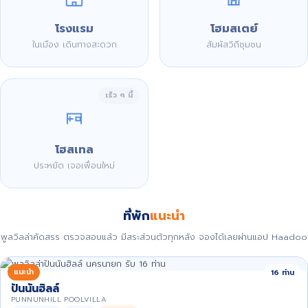
โรงแรม
โฮมสเตย์
ในเมือง เดินทางสะดวก
สัมผัสวิถีชุมชน
เร็ว ๆ นี้
โฮสเทล
ประหยัด เจอเพื่อนใหม่
ที่พัก
แนะนำ
พูลวิลล่าคัดสรร ตรวจสอบแล้ว มีสระส่วนตัวทุกหลัง จองได้เลยผ่านแอป Haadoo
แนะนำ
16 ท่าน
ปันนันฮิลล์
PUNNUNHILL POOLVILLA