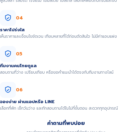
พูลวิลล่า รีสอร์ต โรงแรม โฮมสเตย์ โฮสเทล เลือกให้พอดีกับทริปและงบ
04
ราคาโปร่งใส
เห็นราคาและเงื่อนไขชัดเจน เทียบหลายที่ได้ก่อนตัดสินใจ ไม่มีค่าแอบแฝง
05
ทีมงานคนไทยดูแล
สอบถามที่ว่าง เปรียบเทียบ หรือขอคำแนะนำได้ตรงกับทีมงานทางไลน์
06
จองง่าย ผ่านแอปหรือ LINE
เลือกที่พัก เช็กวันว่าง และทักสอบถามได้ในไม่กี่ขั้นตอน สะดวกทุกอุปกรณ์
คำถามที่พบบ่อย