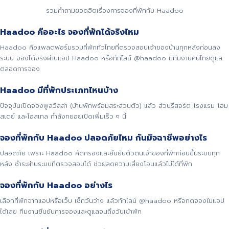
รวมคำถามยอดฮิตเรื่องการจองที่พักกับ Haadoo
Haadoo คืออะไร จองที่พักได้จริงไหม
Haadoo คือแพลตฟอร์มรวมที่พักทั่วไทยที่ตรวจสอบเจ้าของบ้านทุกหลังก่อนลง
ระบบ จองได้จริงผ่านแอป Haadoo หรือทักไลน์ @haadoo มีทีมงานคนไทยดูแล
ตลอดการจอง
Haadoo มีที่พักประเภทไหนบ้าง
ปัจจุบันเปิดจองพูลวิลล่า (บ้านพักพร้อมสระส่วนตัว) แล้ว ส่วนรีสอร์ต โรงแรม โฮม
สเตย์ และโฮสเทล กำลังทยอยเปิดเพิ่มเร็ว ๆ นี้
จองที่พักกับ Haadoo ปลอดภัยไหม กันมิจฉาชีพอย่างไร
ปลอดภัย เพราะ Haadoo คัดกรองและยืนยันตัวตนเจ้าของที่พักก่อนขึ้นระบบทุก
หลัง ชำระผ่านระบบที่ตรวจสอบได้ ช่วยลดความเสี่ยงโอนแล้วไม่ได้ที่พัก
จองที่พักกับ Haadoo อย่างไร
เลือกที่พักจากแอปหรือเว็บ เช็กวันว่าง แล้วทักไลน์ @haadoo หรือกดจองในแอป
ได้เลย ทีมงานยืนยันการจองและดูแลจนถึงวันเข้าพัก