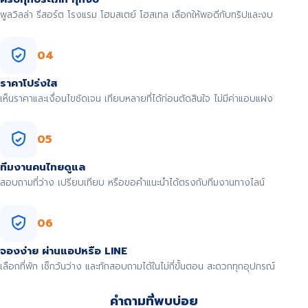
พูลวิลล่า รีสอร์ต โรงแรม โฮมสเตย์ โฮสเทล เลือกให้พอดีกับทริปและงบ
04
ราคาโปร่งใส
เห็นราคาและเงื่อนไขชัดเจน เทียบหลายที่ได้ก่อนตัดสินใจ ไม่มีค่าแอบแฝง
05
ทีมงานคนไทยดูแล
สอบถามที่ว่าง เปรียบเทียบ หรือขอคำแนะนำได้ตรงกับทีมงานทางไลน์
06
จองง่าย ผ่านแอปหรือ LINE
เลือกที่พัก เช็กวันว่าง และทักสอบถามได้ในไม่กี่ขั้นตอน สะดวกทุกอุปกรณ์
คำถามที่พบบ่อย