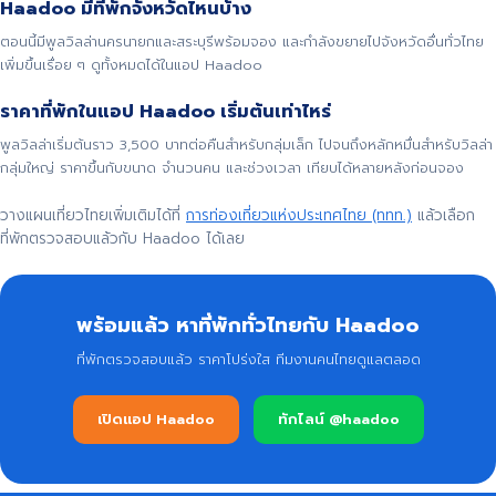
Haadoo มีที่พักจังหวัดไหนบ้าง
ตอนนี้มีพูลวิลล่านครนายกและสระบุรีพร้อมจอง และกำลังขยายไปจังหวัดอื่นทั่วไทย
เพิ่มขึ้นเรื่อย ๆ ดูทั้งหมดได้ในแอป Haadoo
ราคาที่พักในแอป Haadoo เริ่มต้นเท่าไหร่
พูลวิลล่าเริ่มต้นราว 3,500 บาทต่อคืนสำหรับกลุ่มเล็ก ไปจนถึงหลักหมื่นสำหรับวิลล่า
กลุ่มใหญ่ ราคาขึ้นกับขนาด จำนวนคน และช่วงเวลา เทียบได้หลายหลังก่อนจอง
วางแผนเที่ยวไทยเพิ่มเติมได้ที่
การท่องเที่ยวแห่งประเทศไทย (ททท.)
แล้วเลือก
ที่พักตรวจสอบแล้วกับ Haadoo ได้เลย
พร้อมแล้ว หาที่พักทั่วไทยกับ Haadoo
ที่พักตรวจสอบแล้ว ราคาโปร่งใส ทีมงานคนไทยดูแลตลอด
เปิดแอป Haadoo
ทักไลน์ @haadoo