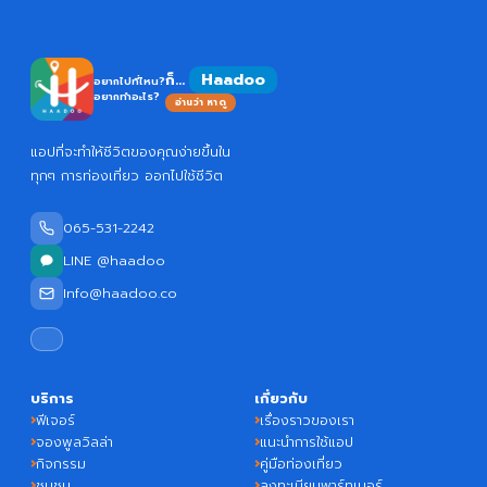
Haadoo
ก็...
อยากไปที่ไหน?
อยากทำอะไร?
อ่านว่า หาดู
แอปที่จะทำให้ชีวิตของคุณง่ายขึ้นใน
ทุกๆ การท่องเที่ยว ออกไปใช้ชีวิต
065-531-2242
LINE @haadoo
Info@haadoo.co
บริการ
เกี่ยวกับ
ฟีเจอร์
เรื่องราวของเรา
จองพูลวิลล่า
แนะนำการใช้แอป
กิจกรรม
คู่มือท่องเที่ยว
ชุมชน
ลงทะเบียนพาร์ทเนอร์