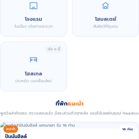
โรงแรม
โฮมสเตย์
ในเมือง เดินทางสะดวก
สัมผัสวิถีชุมชน
เร็ว ๆ นี้
โฮสเทล
ประหยัด เจอเพื่อนใหม่
ที่พัก
แนะนำ
พูลวิลล่าคัดสรร ตรวจสอบแล้ว มีสระส่วนตัวทุกหลัง จองได้เลยผ่านแอป Haadoo
แนะนำ
16 ท่าน
ปันนันฮิลล์