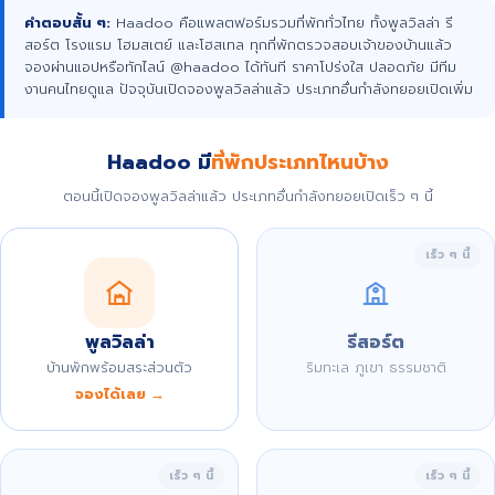
คำตอบสั้น ๆ:
Haadoo คือแพลตฟอร์มรวมที่พักทั่วไทย ทั้งพูลวิลล่า รี
สอร์ต โรงแรม โฮมสเตย์ และโฮสเทล ทุกที่พักตรวจสอบเจ้าของบ้านแล้ว
จองผ่านแอปหรือทักไลน์ @haadoo ได้ทันที ราคาโปร่งใส ปลอดภัย มีทีม
งานคนไทยดูแล ปัจจุบันเปิดจองพูลวิลล่าแล้ว ประเภทอื่นกำลังทยอยเปิดเพิ่ม
Haadoo มี
ที่พักประเภทไหนบ้าง
ตอนนี้เปิดจองพูลวิลล่าแล้ว ประเภทอื่นกำลังทยอยเปิดเร็ว ๆ นี้
เร็ว ๆ นี้
พูลวิลล่า
รีสอร์ต
บ้านพักพร้อมสระส่วนตัว
ริมทะเล ภูเขา ธรรมชาติ
จองได้เลย →
เร็ว ๆ นี้
เร็ว ๆ นี้