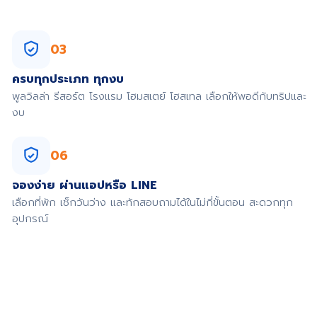
03
ครบทุกประเภท ทุกงบ
พูลวิลล่า รีสอร์ต โรงแรม โฮมสเตย์ โฮสเทล เลือกให้พอดีกับทริปและ
งบ
06
จองง่าย ผ่านแอปหรือ LINE
เลือกที่พัก เช็กวันว่าง และทักสอบถามได้ในไม่กี่ขั้นตอน สะดวกทุก
อุปกรณ์