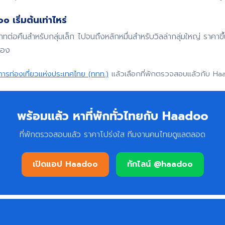
 เริ่มต้นเท่าไหร่
บาทต่อคืนสำหรับกลุ่มเล็ก ไปจนถึงหลักหมื่นสำหรับวิลล่ากลุ่มใหญ่ ราค
จอง
การท่องเที่ยวแห่งประเทศไทย (ททท.)
แล้วเลือกที่พักตรวจสอบแล้วกับ Ha
พร้อมแล้ว หาที่พักทั่วไทยกับ Haadoo
ที่พักตรวจสอบแล้ว ราคาโปร่งใส ทีมงานคนไทยดูแลตลอด
เปิดแอป Haadoo
ทักไลน์ @haadoo