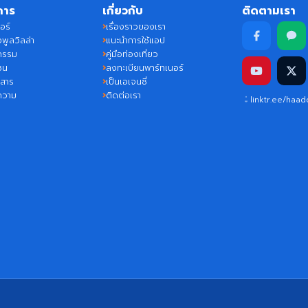
การ
เกี่ยวกับ
ติดตามเรา
อร์
เรื่องราวของเรา
พูลวิลล่า
แนะนำการใช้แอป
กรรม
คู่มือท่องเที่ยว
ชน
ลงทะเบียนพาร์ทเนอร์
วสาร
เป็นเอเจนซี่
ความ
ติดต่อเรา
linktr.ee/haa