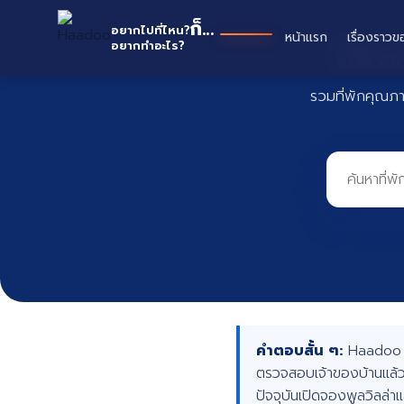
Skip
Ha
ก็...
to
อยากไปที่ไหน?
หน้าแรก
เรื่องราวข
ที่พั
อยากทำอะไร?
content
รวมที่พักคุณภ
คำตอบสั้น ๆ:
Haadoo คื
ตรวจสอบเจ้าของบ้านแล้ว
ปัจจุบันเปิดจองพูลวิลล่า