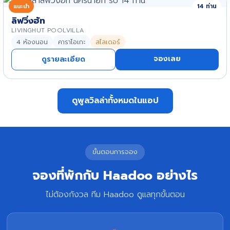
แนะนำ
14 ท่าน
ลิฟวิ่งฮัท
LIVINGHUT POOLVILLA
4 ห้องนอน
คาราโอเกะ
สไลเดอร์
จองเลย
ดูรายละเอียด
ดูพูลวิลล่าทั้งหมดในแอป
ขั้นตอนการจอง
จองที่พักกับ Haadoo อย่างไร
ไม่ต้องกังวล ทีม Haadoo ดูแลทุกขั้นตอน