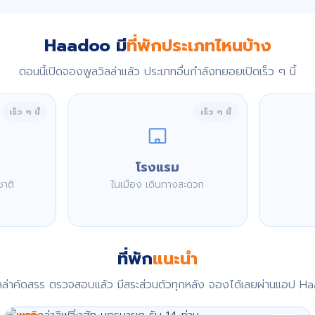
Haadoo มี
ที่พักประเภทไหนบ้าง
ตอนนี้เปิดจองพูลวิลล่าแล้ว ประเภทอื่นกำลังทยอยเปิดเร็ว ๆ นี้
เร็ว ๆ นี้
เร็ว ๆ นี้
โรงแรม
ชาติ
ในเมือง เดินทางสะดวก
ที่พัก
แนะนำ
ิลล่าคัดสรร ตรวจสอบแล้ว มีสระส่วนตัวทุกหลัง จองได้เลยผ่านแอป H