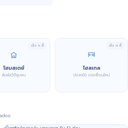
เร็ว ๆ นี้
เร็ว ๆ นี้
โฮมสเตย์
โฮสเทล
สัมผัสวิถีชุมชน
ประหยัด เจอเพื่อนใหม่
aadoo