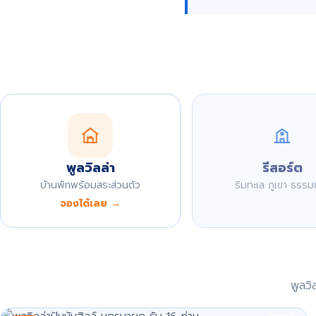
พูลวิลล่า
รีสอร์ต
บ้านพักพร้อมสระส่วนตัว
ริมทะเล ภูเขา ธรรม
จองได้เลย →
พูลว