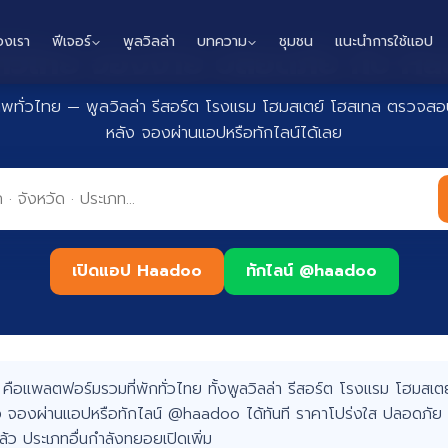
องเรา
ฟีเจอร์
พูลวิลล่า
บทความ
ชุมชน
แนะนำการใช้แอป
กทั่วไทย จองง่าย ปลอดภัย กับ 
าพทั่วไทย — พูลวิลล่า รีสอร์ต โรงแรม โฮมสเตย์ โฮสเทล ตรวจสอบ
หลัง จองผ่านแอปหรือทักไลน์ได้เลย
เปิดแอป Haadoo
ทักไลน์ @haadoo
อแพลตฟอร์มรวมที่พักทั่วไทย ทั้งพูลวิลล่า รีสอร์ต โรงแรม โฮมสเตย์
 จองผ่านแอปหรือทักไลน์ @haadoo ได้ทันที ราคาโปร่งใส ปลอดภัย 
แล้ว ประเภทอื่นกำลังทยอยเปิดเพิ่ม