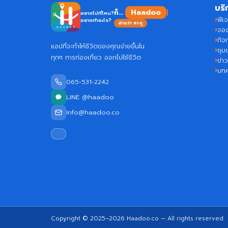
บริ
Haadoo
ก็...
อยากไปที่ไหน?
ฟีเจ
อยากทำอะไร?
อ่านว่า หาดู
จอง
กิจ
แอปที่จะทำให้ชีวิตของคุณง่ายขึ้นใน
ชุม
ทุกๆ การท่องเที่ยว ออกไปใช้ชีวิต
ข่า
บท
065-531-2242
LINE @haadoo
Info@haadoo.co
Copyright © 2025–2026
Haadoo.co
— All rights reserved.