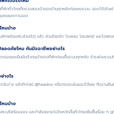
พักได้จริงไหม
พักทั่วไทยที่ตรวจสอบเจ้าของบ้านทุกหลังก่อนลงระบบ จองได้จริงผ
ดูแลตลอดการจอง
ไหนบ้าง
้านพักพร้อมสระส่วนตัว) แล้ว ส่วนรีสอร์ต โรงแรม โฮมสเตย์ และโฮสเทล ก
ปลอดภัยไหม กันมิจฉาชีพอย่างไร
รองและยืนยันตัวตนเจ้าของที่พักก่อนขึ้นระบบทุกหลัง ชำระผ่านระบบ
ย่างไร
 เช็กวันว่าง แล้วทักไลน์ @haadoo หรือกดจองในแอปได้เลย ทีมงานยืน
ดไหนบ้าง
สระบุรีพร้อมจอง และกำลังขยายไปจังหวัดอื่นทั่วไทยเพิ่มขึ้นเรื่อย ๆ