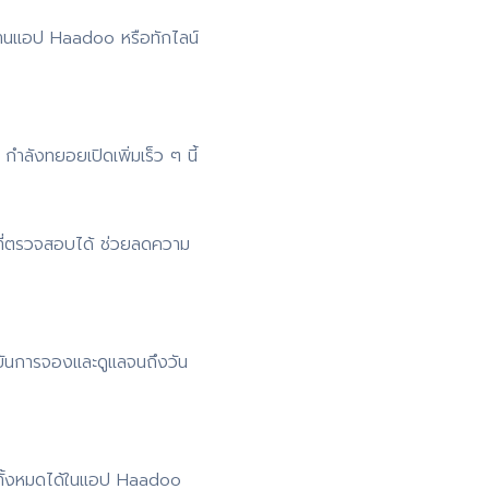
่านแอป Haadoo หรือทักไลน์
ำลังทยอยเปิดเพิ่มเร็ว ๆ นี้
ที่ตรวจสอบได้ ช่วยลดความ
ยันการจองและดูแลจนถึงวัน
 ดูทั้งหมดได้ในแอป Haadoo