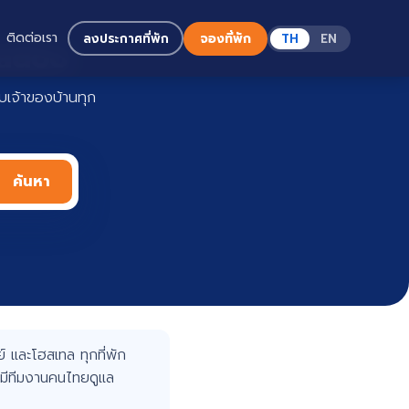
ติดต่อเรา
ลงประกาศที่พัก
จองที่พัก
TH
EN
Haadoo
เจ้าของบ้านทุก
ค้นหา
 และโฮสเทล ทุกที่พัก
มีทีมงานคนไทยดูแล