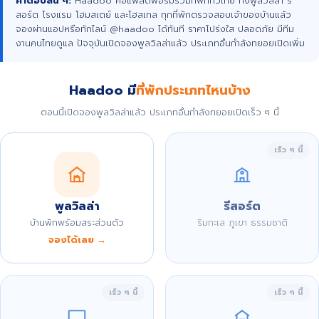
คำตอบสั้น ๆ:
Haadoo คือแพลตฟอร์มรวมที่พักทั่วไทย ทั้งพูลวิลล่า รี
สอร์ต โรงแรม โฮมสเตย์ และโฮสเทล ทุกที่พักตรวจสอบเจ้าของบ้านแล้ว
จองผ่านแอปหรือทักไลน์ @haadoo ได้ทันที ราคาโปร่งใส ปลอดภัย มีทีม
งานคนไทยดูแล ปัจจุบันเปิดจองพูลวิลล่าแล้ว ประเภทอื่นกำลังทยอยเปิดเพิ่ม
Haadoo มี
ที่พักประเภทไหนบ้าง
ตอนนี้เปิดจองพูลวิลล่าแล้ว ประเภทอื่นกำลังทยอยเปิดเร็ว ๆ นี้
เร็ว ๆ นี้
พูลวิลล่า
รีสอร์ต
บ้านพักพร้อมสระส่วนตัว
ริมทะเล ภูเขา ธรรมชาติ
จองได้เลย →
เร็ว ๆ นี้
เร็ว ๆ นี้