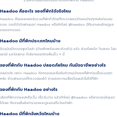
รวมคำถามยอดฮิตเรื่องการจองที่พักกับ Haadoo
Haadoo คืออะไร จองที่พักได้จริงไหม
Haadoo คือแพลตฟอร์มรวมที่พักทั่วไทยที่ตรวจสอบเจ้าของบ้านทุกหลังก่อนลง
ระบบ จองได้จริงผ่านแอป Haadoo หรือทักไลน์ @haadoo มีทีมงานคนไทยดูแล
ตลอดการจอง
Haadoo มีที่พักประเภทไหนบ้าง
ปัจจุบันเปิดจองพูลวิลล่า (บ้านพักพร้อมสระส่วนตัว) แล้ว ส่วนรีสอร์ต โรงแรม โฮม
สเตย์ และโฮสเทล กำลังทยอยเปิดเพิ่มเร็ว ๆ นี้
จองที่พักกับ Haadoo ปลอดภัยไหม กันมิจฉาชีพอย่างไร
ปลอดภัย เพราะ Haadoo คัดกรองและยืนยันตัวตนเจ้าของที่พักก่อนขึ้นระบบทุก
หลัง ชำระผ่านระบบที่ตรวจสอบได้ ช่วยลดความเสี่ยงโอนแล้วไม่ได้ที่พัก
จองที่พักกับ Haadoo อย่างไร
เลือกที่พักจากแอปหรือเว็บ เช็กวันว่าง แล้วทักไลน์ @haadoo หรือกดจองในแอป
ได้เลย ทีมงานยืนยันการจองและดูแลจนถึงวันเข้าพัก
Haadoo มีที่พักจังหวัดไหนบ้าง