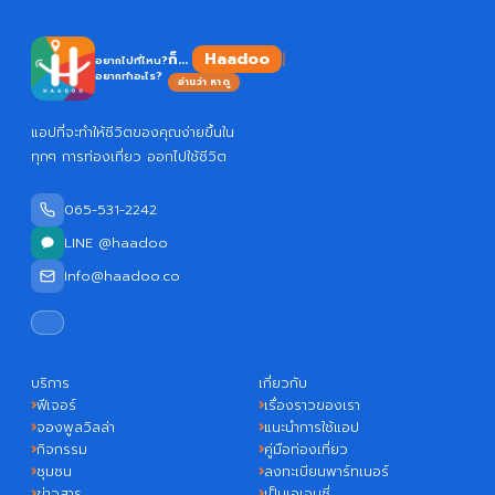
Haadoo
ก็...
อยากไปที่ไหน?
อยากทำอะไร?
อ่านว่า หาดู
แอปที่จะทำให้ชีวิตของคุณง่ายขึ้นใน
ทุกๆ การท่องเที่ยว ออกไปใช้ชีวิต
065-531-2242
LINE @haadoo
Info@haadoo.co
บริการ
เกี่ยวกับ
ฟีเจอร์
เรื่องราวของเรา
จองพูลวิลล่า
แนะนำการใช้แอป
กิจกรรม
คู่มือท่องเที่ยว
ชุมชน
ลงทะเบียนพาร์ทเนอร์
ข่าวสาร
เป็นเอเจนซี่