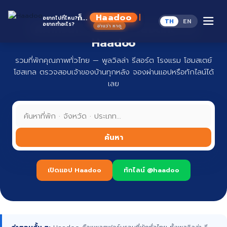
Skip
to
Haadoo
ก็...
อยากไปที่ไหน?
TH
EN
content
อยากทำอะไร?
ที่พักทั่วไทย จองง่าย ปลอดภัย กับ
อ่านว่า หาดู
Haadoo
รวมที่พักคุณภาพทั่วไทย — พูลวิลล่า รีสอร์ต โรงแรม โฮมสเตย์
โฮสเทล ตรวจสอบเจ้าของบ้านทุกหลัง จองผ่านแอปหรือทักไลน์ได้
เลย
ค้นหา
เปิดแอป Haadoo
ทักไลน์ @haadoo