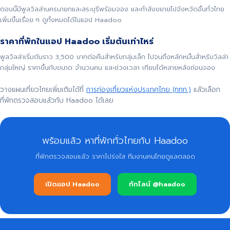
ตอนนี้มีพูลวิลล่านครนายกและสระบุรีพร้อมจอง และกำลังขยายไปจังหวัดอื่นทั่วไทย
เพิ่มขึ้นเรื่อย ๆ ดูทั้งหมดได้ในแอป Haadoo
ราคาที่พักในแอป Haadoo เริ่มต้นเท่าไหร่
พูลวิลล่าเริ่มต้นราว 3,500 บาทต่อคืนสำหรับกลุ่มเล็ก ไปจนถึงหลักหมื่นสำหรับวิลล่า
กลุ่มใหญ่ ราคาขึ้นกับขนาด จำนวนคน และช่วงเวลา เทียบได้หลายหลังก่อนจอง
วางแผนเที่ยวไทยเพิ่มเติมได้ที่
การท่องเที่ยวแห่งประเทศไทย (ททท.)
แล้วเลือก
ที่พักตรวจสอบแล้วกับ Haadoo ได้เลย
พร้อมแล้ว หาที่พักทั่วไทยกับ Haadoo
ที่พักตรวจสอบแล้ว ราคาโปร่งใส ทีมงานคนไทยดูแลตลอด
เปิดแอป Haadoo
ทักไลน์ @haadoo