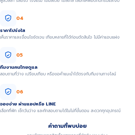
พูลวิลล่า รีสอร์ต โรงแรม โฮมสเตย์ โฮสเทล เลือกให้พอดีกับทริปและงบ
04
ราคาโปร่งใส
เห็นราคาและเงื่อนไขชัดเจน เทียบหลายที่ได้ก่อนตัดสินใจ ไม่มีค่าแอบแฝง
05
ทีมงานคนไทยดูแล
สอบถามที่ว่าง เปรียบเทียบ หรือขอคำแนะนำได้ตรงกับทีมงานทางไลน์
06
จองง่าย ผ่านแอปหรือ LINE
เลือกที่พัก เช็กวันว่าง และทักสอบถามได้ในไม่กี่ขั้นตอน สะดวกทุกอุปกรณ์
คำถามที่พบบ่อย