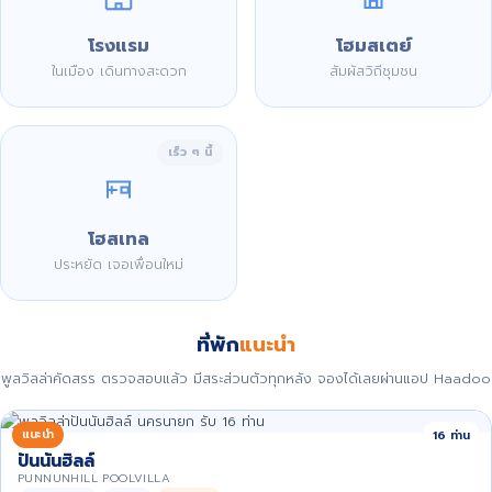
โรงแรม
โฮมสเตย์
ในเมือง เดินทางสะดวก
สัมผัสวิถีชุมชน
เร็ว ๆ นี้
โฮสเทล
ประหยัด เจอเพื่อนใหม่
ที่พัก
แนะนำ
พูลวิลล่าคัดสรร ตรวจสอบแล้ว มีสระส่วนตัวทุกหลัง จองได้เลยผ่านแอป Haadoo
แนะนำ
16 ท่าน
ปันนันฮิลล์
PUNNUNHILL POOLVILLA