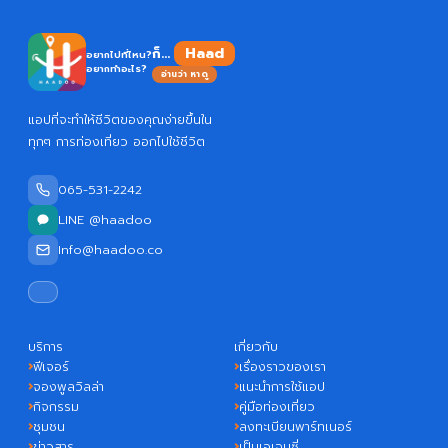
Haadoo
ก็...
อยากไปที่ไหน?
อยากทำอะไร?
อ่านว่า หาดู
แอปที่จะทำให้ชีวิตของคุณง่ายขึ้นใน
ทุกๆ การท่องเที่ยว ออกไปใช้ชีวิต
065-531-2242
LINE @haadoo
Info@haadoo.co
บริการ
เกี่ยวกับ
ฟีเจอร์
เรื่องราวของเรา
จองพูลวิลล่า
แนะนำการใช้แอป
กิจกรรม
คู่มือท่องเที่ยว
ชุมชน
ลงทะเบียนพาร์ทเนอร์
ข่าวสาร
เป็นเอเจนซี่