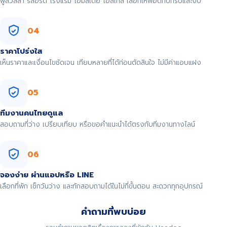
พูลวิลล่า รีสอร์ต โรงแรม โฮมสเตย์ โฮสเทล เลือกให้พอดีกับทริปและงบ
04
ราคาโปร่งใส
เห็นราคาและเงื่อนไขชัดเจน เทียบหลายที่ได้ก่อนตัดสินใจ ไม่มีค่าแอบแฝง
05
ทีมงานคนไทยดูแล
สอบถามที่ว่าง เปรียบเทียบ หรือขอคำแนะนำได้ตรงกับทีมงานทางไลน์
06
จองง่าย ผ่านแอปหรือ LINE
เลือกที่พัก เช็กวันว่าง และทักสอบถามได้ในไม่กี่ขั้นตอน สะดวกทุกอุปกรณ์
คำถามที่พบบ่อย