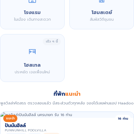
โรงแรม
โฮมสเตย์
ในเมือง เดินทางสะดวก
สัมผัสวิถีชุมชน
เร็ว ๆ นี้
โฮสเทล
ประหยัด เจอเพื่อนใหม่
ที่พัก
แนะนำ
พูลวิลล่าคัดสรร ตรวจสอบแล้ว มีสระส่วนตัวทุกหลัง จองได้เลยผ่านแอป Haadoo
แนะนำ
16 ท่าน
ปันนันฮิลล์
PUNNUNHILL POOLVILLA