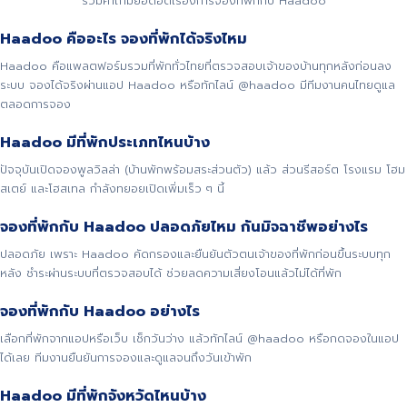
รวมคำถามยอดฮิตเรื่องการจองที่พักกับ Haadoo
Haadoo คืออะไร จองที่พักได้จริงไหม
Haadoo คือแพลตฟอร์มรวมที่พักทั่วไทยที่ตรวจสอบเจ้าของบ้านทุกหลังก่อนลง
ระบบ จองได้จริงผ่านแอป Haadoo หรือทักไลน์ @haadoo มีทีมงานคนไทยดูแล
ตลอดการจอง
Haadoo มีที่พักประเภทไหนบ้าง
ปัจจุบันเปิดจองพูลวิลล่า (บ้านพักพร้อมสระส่วนตัว) แล้ว ส่วนรีสอร์ต โรงแรม โฮม
สเตย์ และโฮสเทล กำลังทยอยเปิดเพิ่มเร็ว ๆ นี้
จองที่พักกับ Haadoo ปลอดภัยไหม กันมิจฉาชีพอย่างไร
ปลอดภัย เพราะ Haadoo คัดกรองและยืนยันตัวตนเจ้าของที่พักก่อนขึ้นระบบทุก
หลัง ชำระผ่านระบบที่ตรวจสอบได้ ช่วยลดความเสี่ยงโอนแล้วไม่ได้ที่พัก
จองที่พักกับ Haadoo อย่างไร
เลือกที่พักจากแอปหรือเว็บ เช็กวันว่าง แล้วทักไลน์ @haadoo หรือกดจองในแอป
ได้เลย ทีมงานยืนยันการจองและดูแลจนถึงวันเข้าพัก
Haadoo มีที่พักจังหวัดไหนบ้าง