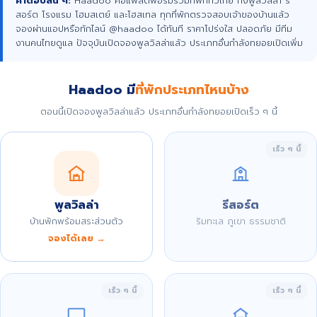
คำตอบสั้น ๆ:
Haadoo คือแพลตฟอร์มรวมที่พักทั่วไทย ทั้งพูลวิลล่า รี
สอร์ต โรงแรม โฮมสเตย์ และโฮสเทล ทุกที่พักตรวจสอบเจ้าของบ้านแล้ว
จองผ่านแอปหรือทักไลน์ @haadoo ได้ทันที ราคาโปร่งใส ปลอดภัย มีทีม
งานคนไทยดูแล ปัจจุบันเปิดจองพูลวิลล่าแล้ว ประเภทอื่นกำลังทยอยเปิดเพิ่ม
Haadoo มี
ที่พักประเภทไหนบ้าง
ตอนนี้เปิดจองพูลวิลล่าแล้ว ประเภทอื่นกำลังทยอยเปิดเร็ว ๆ นี้
เร็ว ๆ นี้
พูลวิลล่า
รีสอร์ต
บ้านพักพร้อมสระส่วนตัว
ริมทะเล ภูเขา ธรรมชาติ
จองได้เลย →
เร็ว ๆ นี้
เร็ว ๆ นี้