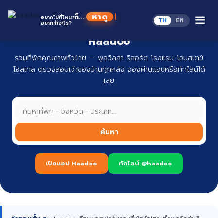
Skip
to
ห
ก็...
อยากไปที่ไหน?
TH
EN
content
อยากทำอะไร?
ที่พักทั่วไทย จองง่าย ปลอดภัย กับ
Haadoo
รวมที่พักคุณภาพทั่วไทย — พูลวิลล่า รีสอร์ต โรงแรม โฮมสเตย์
โฮสเทล ตรวจสอบเจ้าของบ้านทุกหลัง จองผ่านแอปหรือทักไลน์ได้
เลย
ค้นหา
เปิดแอป Haadoo
ทักไลน์ @haadoo