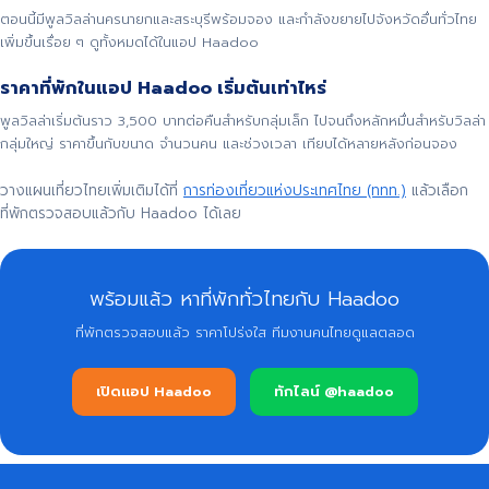
ตอนนี้มีพูลวิลล่านครนายกและสระบุรีพร้อมจอง และกำลังขยายไปจังหวัดอื่นทั่วไทย
เพิ่มขึ้นเรื่อย ๆ ดูทั้งหมดได้ในแอป Haadoo
ราคาที่พักในแอป Haadoo เริ่มต้นเท่าไหร่
พูลวิลล่าเริ่มต้นราว 3,500 บาทต่อคืนสำหรับกลุ่มเล็ก ไปจนถึงหลักหมื่นสำหรับวิลล่า
กลุ่มใหญ่ ราคาขึ้นกับขนาด จำนวนคน และช่วงเวลา เทียบได้หลายหลังก่อนจอง
วางแผนเที่ยวไทยเพิ่มเติมได้ที่
การท่องเที่ยวแห่งประเทศไทย (ททท.)
แล้วเลือก
ที่พักตรวจสอบแล้วกับ Haadoo ได้เลย
พร้อมแล้ว หาที่พักทั่วไทยกับ Haadoo
ที่พักตรวจสอบแล้ว ราคาโปร่งใส ทีมงานคนไทยดูแลตลอด
เปิดแอป Haadoo
ทักไลน์ @haadoo