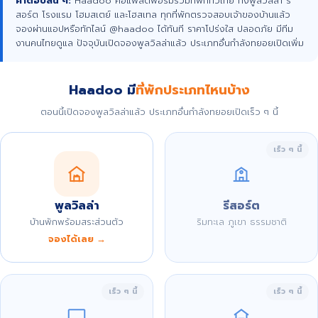
คำตอบสั้น ๆ:
Haadoo คือแพลตฟอร์มรวมที่พักทั่วไทย ทั้งพูลวิลล่า รี
สอร์ต โรงแรม โฮมสเตย์ และโฮสเทล ทุกที่พักตรวจสอบเจ้าของบ้านแล้ว
จองผ่านแอปหรือทักไลน์ @haadoo ได้ทันที ราคาโปร่งใส ปลอดภัย มีทีม
งานคนไทยดูแล ปัจจุบันเปิดจองพูลวิลล่าแล้ว ประเภทอื่นกำลังทยอยเปิดเพิ่ม
Haadoo มี
ที่พักประเภทไหนบ้าง
ตอนนี้เปิดจองพูลวิลล่าแล้ว ประเภทอื่นกำลังทยอยเปิดเร็ว ๆ นี้
เร็ว ๆ นี้
พูลวิลล่า
รีสอร์ต
บ้านพักพร้อมสระส่วนตัว
ริมทะเล ภูเขา ธรรมชาติ
จองได้เลย →
เร็ว ๆ นี้
เร็ว ๆ นี้