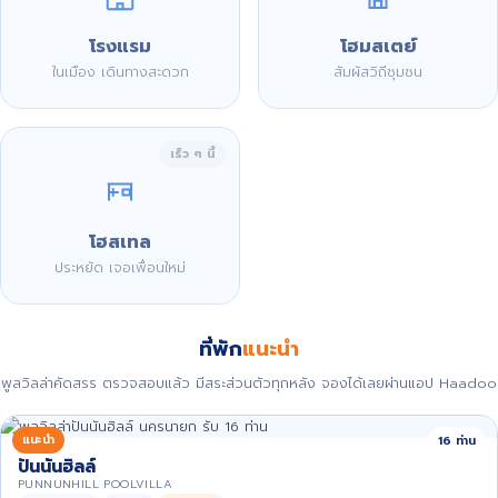
โรงแรม
โฮมสเตย์
ในเมือง เดินทางสะดวก
สัมผัสวิถีชุมชน
เร็ว ๆ นี้
โฮสเทล
ประหยัด เจอเพื่อนใหม่
ที่พัก
แนะนำ
พูลวิลล่าคัดสรร ตรวจสอบแล้ว มีสระส่วนตัวทุกหลัง จองได้เลยผ่านแอป Haadoo
แนะนำ
16 ท่าน
ปันนันฮิลล์
PUNNUNHILL POOLVILLA