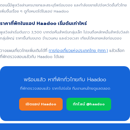
ตอนนี้มีพูลวิลล่านครนายกและสระบุรีพร้อมจอง และกำลังขยายไปจังหวัดอื่นทั่วไทย
เพิ่มขึ้นเรื่อย ๆ ดูทั้งหมดได้ในแอป Haadoo
ราคาที่พักในแอป Haadoo เริ่มต้นเท่าไหร่
พูลวิลล่าเริ่มต้นราว 3,500 บาทต่อคืนสำหรับกลุ่มเล็ก ไปจนถึงหลักหมื่นสำหรับวิลล่า
กลุ่มใหญ่ ราคาขึ้นกับขนาด จำนวนคน และช่วงเวลา เทียบได้หลายหลังก่อนจอง
วางแผนเที่ยวไทยเพิ่มเติมได้ที่
การท่องเที่ยวแห่งประเทศไทย (ททท.)
แล้วเลือก
ที่พักตรวจสอบแล้วกับ Haadoo ได้เลย
พร้อมแล้ว หาที่พักทั่วไทยกับ Haadoo
ที่พักตรวจสอบแล้ว ราคาโปร่งใส ทีมงานคนไทยดูแลตลอด
เปิดแอป Haadoo
ทักไลน์ @haadoo