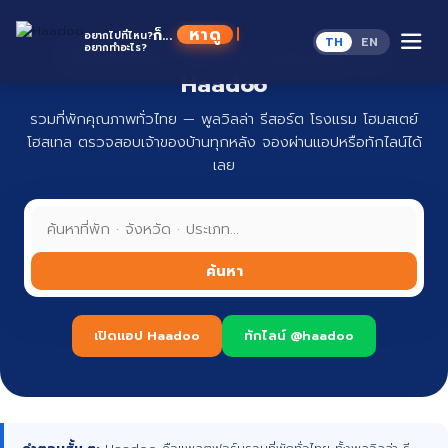
Skip
to
หาดู
ก็...
อยากไปที่ไหน?
TH
EN
content
อยากทำอะไร?
ที่พักทั่วไทย จองง่าย ปลอดภัย กับ
Haadoo
รวมที่พักคุณภาพทั่วไทย — พูลวิลล่า รีสอร์ต โรงแรม โฮมสเตย์
โฮสเทล ตรวจสอบเจ้าของบ้านทุกหลัง จองผ่านแอปหรือทักไลน์ได้
เลย
ค้นหา
เปิดแอป Haadoo
ทักไลน์ @haadoo