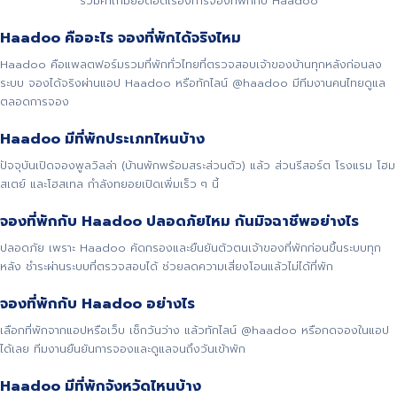
รวมคำถามยอดฮิตเรื่องการจองที่พักกับ Haadoo
Haadoo คืออะไร จองที่พักได้จริงไหม
Haadoo คือแพลตฟอร์มรวมที่พักทั่วไทยที่ตรวจสอบเจ้าของบ้านทุกหลังก่อนลง
ระบบ จองได้จริงผ่านแอป Haadoo หรือทักไลน์ @haadoo มีทีมงานคนไทยดูแล
ตลอดการจอง
Haadoo มีที่พักประเภทไหนบ้าง
ปัจจุบันเปิดจองพูลวิลล่า (บ้านพักพร้อมสระส่วนตัว) แล้ว ส่วนรีสอร์ต โรงแรม โฮม
สเตย์ และโฮสเทล กำลังทยอยเปิดเพิ่มเร็ว ๆ นี้
จองที่พักกับ Haadoo ปลอดภัยไหม กันมิจฉาชีพอย่างไร
ปลอดภัย เพราะ Haadoo คัดกรองและยืนยันตัวตนเจ้าของที่พักก่อนขึ้นระบบทุก
หลัง ชำระผ่านระบบที่ตรวจสอบได้ ช่วยลดความเสี่ยงโอนแล้วไม่ได้ที่พัก
จองที่พักกับ Haadoo อย่างไร
เลือกที่พักจากแอปหรือเว็บ เช็กวันว่าง แล้วทักไลน์ @haadoo หรือกดจองในแอป
ได้เลย ทีมงานยืนยันการจองและดูแลจนถึงวันเข้าพัก
Haadoo มีที่พักจังหวัดไหนบ้าง