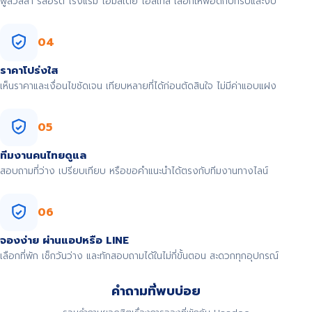
พูลวิลล่า รีสอร์ต โรงแรม โฮมสเตย์ โฮสเทล เลือกให้พอดีกับทริปและงบ
04
ราคาโปร่งใส
เห็นราคาและเงื่อนไขชัดเจน เทียบหลายที่ได้ก่อนตัดสินใจ ไม่มีค่าแอบแฝง
05
ทีมงานคนไทยดูแล
สอบถามที่ว่าง เปรียบเทียบ หรือขอคำแนะนำได้ตรงกับทีมงานทางไลน์
06
จองง่าย ผ่านแอปหรือ LINE
เลือกที่พัก เช็กวันว่าง และทักสอบถามได้ในไม่กี่ขั้นตอน สะดวกทุกอุปกรณ์
คำถามที่พบบ่อย