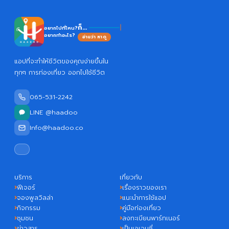
H
ก็...
อยากไปที่ไหน?
อยากทำอะไร?
อ่านว่า หาดู
แอปที่จะทำให้ชีวิตของคุณง่ายขึ้นใน
ทุกๆ การท่องเที่ยว ออกไปใช้ชีวิต
065-531-2242
LINE @haadoo
Info@haadoo.co
บริการ
เกี่ยวกับ
ฟีเจอร์
เรื่องราวของเรา
จองพูลวิลล่า
แนะนำการใช้แอป
กิจกรรม
คู่มือท่องเที่ยว
ชุมชน
ลงทะเบียนพาร์ทเนอร์
ข่าวสาร
เป็นเอเจนซี่