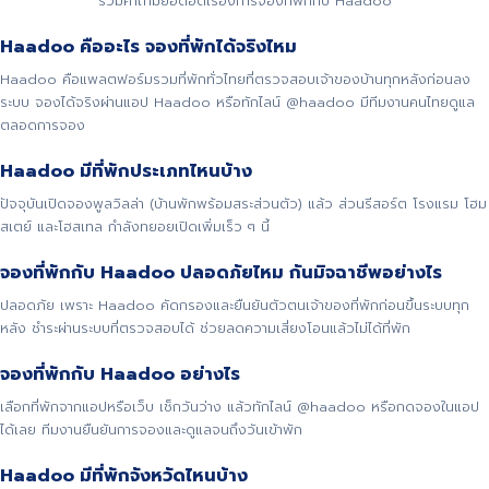
รวมคำถามยอดฮิตเรื่องการจองที่พักกับ Haadoo
Haadoo คืออะไร จองที่พักได้จริงไหม
Haadoo คือแพลตฟอร์มรวมที่พักทั่วไทยที่ตรวจสอบเจ้าของบ้านทุกหลังก่อนลง
ระบบ จองได้จริงผ่านแอป Haadoo หรือทักไลน์ @haadoo มีทีมงานคนไทยดูแล
ตลอดการจอง
Haadoo มีที่พักประเภทไหนบ้าง
ปัจจุบันเปิดจองพูลวิลล่า (บ้านพักพร้อมสระส่วนตัว) แล้ว ส่วนรีสอร์ต โรงแรม โฮม
สเตย์ และโฮสเทล กำลังทยอยเปิดเพิ่มเร็ว ๆ นี้
จองที่พักกับ Haadoo ปลอดภัยไหม กันมิจฉาชีพอย่างไร
ปลอดภัย เพราะ Haadoo คัดกรองและยืนยันตัวตนเจ้าของที่พักก่อนขึ้นระบบทุก
หลัง ชำระผ่านระบบที่ตรวจสอบได้ ช่วยลดความเสี่ยงโอนแล้วไม่ได้ที่พัก
จองที่พักกับ Haadoo อย่างไร
เลือกที่พักจากแอปหรือเว็บ เช็กวันว่าง แล้วทักไลน์ @haadoo หรือกดจองในแอป
ได้เลย ทีมงานยืนยันการจองและดูแลจนถึงวันเข้าพัก
Haadoo มีที่พักจังหวัดไหนบ้าง