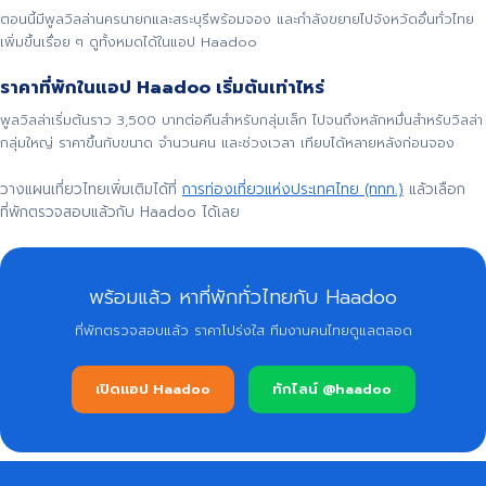
ตอนนี้มีพูลวิลล่านครนายกและสระบุรีพร้อมจอง และกำลังขยายไปจังหวัดอื่นทั่วไทย
เพิ่มขึ้นเรื่อย ๆ ดูทั้งหมดได้ในแอป Haadoo
ราคาที่พักในแอป Haadoo เริ่มต้นเท่าไหร่
พูลวิลล่าเริ่มต้นราว 3,500 บาทต่อคืนสำหรับกลุ่มเล็ก ไปจนถึงหลักหมื่นสำหรับวิลล่า
กลุ่มใหญ่ ราคาขึ้นกับขนาด จำนวนคน และช่วงเวลา เทียบได้หลายหลังก่อนจอง
วางแผนเที่ยวไทยเพิ่มเติมได้ที่
การท่องเที่ยวแห่งประเทศไทย (ททท.)
แล้วเลือก
ที่พักตรวจสอบแล้วกับ Haadoo ได้เลย
พร้อมแล้ว หาที่พักทั่วไทยกับ Haadoo
ที่พักตรวจสอบแล้ว ราคาโปร่งใส ทีมงานคนไทยดูแลตลอด
เปิดแอป Haadoo
ทักไลน์ @haadoo