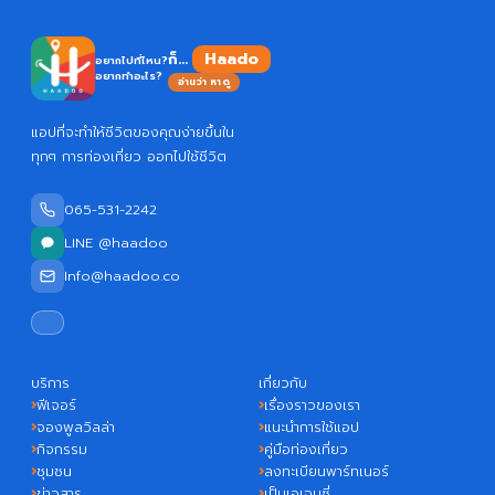
ก็...
อยากไปที่ไหน?
อยากทำอะไร?
อ่านว่า หาดู
แอปที่จะทำให้ชีวิตของคุณง่ายขึ้นใน
ทุกๆ การท่องเที่ยว ออกไปใช้ชีวิต
065-531-2242
LINE @haadoo
Info@haadoo.co
บริการ
เกี่ยวกับ
ฟีเจอร์
เรื่องราวของเรา
จองพูลวิลล่า
แนะนำการใช้แอป
กิจกรรม
คู่มือท่องเที่ยว
ชุมชน
ลงทะเบียนพาร์ทเนอร์
ข่าวสาร
เป็นเอเจนซี่