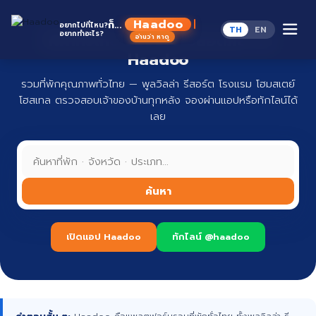
Skip
to
Haadoo
ก็...
อยากไปที่ไหน?
TH
EN
content
อยากทำอะไร?
ที่พักทั่วไทย จองง่าย ปลอดภัย กับ
อ่านว่า หาดู
Haadoo
รวมที่พักคุณภาพทั่วไทย — พูลวิลล่า รีสอร์ต โรงแรม โฮมสเตย์
โฮสเทล ตรวจสอบเจ้าของบ้านทุกหลัง จองผ่านแอปหรือทักไลน์ได้
เลย
ค้นหา
เปิดแอป Haadoo
ทักไลน์ @haadoo