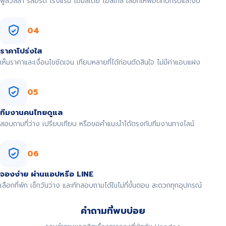
พูลวิลล่า รีสอร์ต โรงแรม โฮมสเตย์ โฮสเทล เลือกให้พอดีกับทริปและงบ
04
ราคาโปร่งใส
เห็นราคาและเงื่อนไขชัดเจน เทียบหลายที่ได้ก่อนตัดสินใจ ไม่มีค่าแอบแฝง
05
ทีมงานคนไทยดูแล
สอบถามที่ว่าง เปรียบเทียบ หรือขอคำแนะนำได้ตรงกับทีมงานทางไลน์
06
จองง่าย ผ่านแอปหรือ LINE
เลือกที่พัก เช็กวันว่าง และทักสอบถามได้ในไม่กี่ขั้นตอน สะดวกทุกอุปกรณ์
คำถามที่พบบ่อย