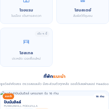
โรงแรม
โฮมสเตย์
ในเมือง เดินทางสะดวก
สัมผัสวิถีชุมชน
เร็ว ๆ นี้
โฮสเทล
ประหยัด เจอเพื่อนใหม่
ที่พัก
แนะนำ
พูลวิลล่าคัดสรร ตรวจสอบแล้ว มีสระส่วนตัวทุกหลัง จองได้เลยผ่านแอป Haadoo
แนะนำ
16 ท่าน
ปันนันฮิลล์
PUNNUNHILL POOLVILLA