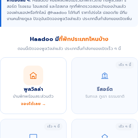
คำตอบสั้น ๆ:
Haadoo คือแพลตฟอร์มรวมที่พักทั่วไทย ทั้งพูลวิลล่า รี
สอร์ต โรงแรม โฮมสเตย์ และโฮสเทล ทุกที่พักตรวจสอบเจ้าของบ้านแล้ว
จองผ่านแอปหรือทักไลน์ @haadoo ได้ทันที ราคาโปร่งใส ปลอดภัย มีทีม
งานคนไทยดูแล ปัจจุบันเปิดจองพูลวิลล่าแล้ว ประเภทอื่นกำลังทยอยเปิดเพิ่ม
Haadoo มี
ที่พักประเภทไหนบ้าง
ตอนนี้เปิดจองพูลวิลล่าแล้ว ประเภทอื่นกำลังทยอยเปิดเร็ว ๆ นี้
เร็ว ๆ นี้
พูลวิลล่า
รีสอร์ต
บ้านพักพร้อมสระส่วนตัว
ริมทะเล ภูเขา ธรรมชาติ
จองได้เลย →
เร็ว ๆ นี้
เร็ว ๆ นี้