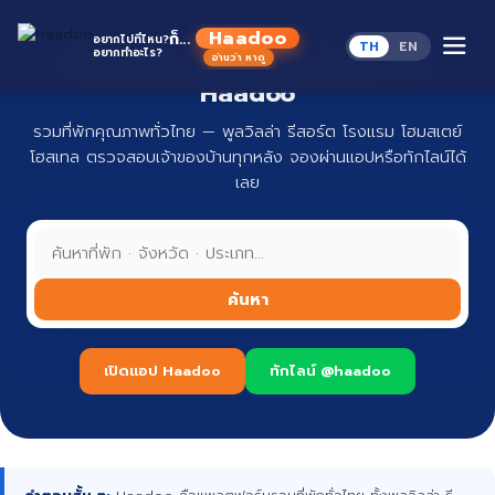
Skip
to
Haadoo
ก็...
อยากไปที่ไหน?
TH
EN
content
อยากทำอะไร?
ที่พักทั่วไทย จองง่าย ปลอดภัย กับ
อ่านว่า หาดู
Haadoo
รวมที่พักคุณภาพทั่วไทย — พูลวิลล่า รีสอร์ต โรงแรม โฮมสเตย์
โฮสเทล ตรวจสอบเจ้าของบ้านทุกหลัง จองผ่านแอปหรือทักไลน์ได้
เลย
ค้นหา
เปิดแอป Haadoo
ทักไลน์ @haadoo