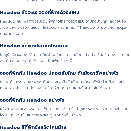
รวมคำถามยอดฮิตเรื่องการจองที่พักกับ Haadoo
Haadoo คืออะไร จองที่พักได้จริงไหม
Haadoo คือแพลตฟอร์มรวมที่พักทั่วไทยที่ตรวจสอบเจ้าของบ้านทุกหลังก่อนลง
ระบบ จองได้จริงผ่านแอป Haadoo หรือทักไลน์ @haadoo มีทีมงานคนไทยดูแล
ตลอดการจอง
Haadoo มีที่พักประเภทไหนบ้าง
ปัจจุบันเปิดจองพูลวิลล่า (บ้านพักพร้อมสระส่วนตัว) แล้ว ส่วนรีสอร์ต โรงแรม โฮม
สเตย์ และโฮสเทล กำลังทยอยเปิดเพิ่มเร็ว ๆ นี้
จองที่พักกับ Haadoo ปลอดภัยไหม กันมิจฉาชีพอย่างไร
ปลอดภัย เพราะ Haadoo คัดกรองและยืนยันตัวตนเจ้าของที่พักก่อนขึ้นระบบทุก
หลัง ชำระผ่านระบบที่ตรวจสอบได้ ช่วยลดความเสี่ยงโอนแล้วไม่ได้ที่พัก
จองที่พักกับ Haadoo อย่างไร
เลือกที่พักจากแอปหรือเว็บ เช็กวันว่าง แล้วทักไลน์ @haadoo หรือกดจองในแอป
ได้เลย ทีมงานยืนยันการจองและดูแลจนถึงวันเข้าพัก
Haadoo มีที่พักจังหวัดไหนบ้าง