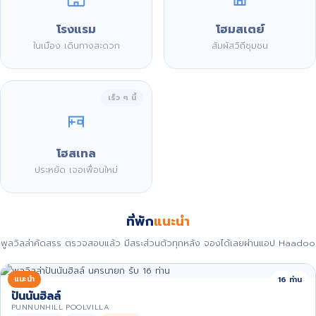
โรงแรม
โฮมสเตย์
ในเมือง เดินทางสะดวก
สัมผัสวิถีชุมชน
เร็ว ๆ นี้
โฮสเทล
ประหยัด เจอเพื่อนใหม่
ที่พัก
แนะนำ
พูลวิลล่าคัดสรร ตรวจสอบแล้ว มีสระส่วนตัวทุกหลัง จองได้เลยผ่านแอป Haadoo
แนะนำ
16 ท่าน
ปันนันฮิลล์
PUNNUNHILL POOLVILLA