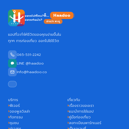
Haadoo
ก็...
อยากไปที่ไหน?
อยากทำอะไร?
อ่านว่า หาดู
แอปที่จะทำให้ชีวิตของคุณง่ายขึ้นใน
ทุกๆ การท่องเที่ยว ออกไปใช้ชีวิต
065-531-2242
LINE @haadoo
Info@haadoo.co
บริการ
เกี่ยวกับ
ฟีเจอร์
เรื่องราวของเรา
จองพูลวิลล่า
แนะนำการใช้แอป
กิจกรรม
คู่มือท่องเที่ยว
ชุมชน
ลงทะเบียนพาร์ทเนอร์
ข่าวสาร
เป็นเอเจนซี่