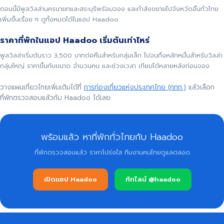
ตอนนี้มีพูลวิลล่านครนายกและสระบุรีพร้อมจอง และกำลังขยายไปจังหวัดอื่นทั่วไทย
เพิ่มขึ้นเรื่อย ๆ ดูทั้งหมดได้ในแอป Haadoo
ราคาที่พักในแอป Haadoo เริ่มต้นเท่าไหร่
พูลวิลล่าเริ่มต้นราว 3,500 บาทต่อคืนสำหรับกลุ่มเล็ก ไปจนถึงหลักหมื่นสำหรับวิลล่า
กลุ่มใหญ่ ราคาขึ้นกับขนาด จำนวนคน และช่วงเวลา เทียบได้หลายหลังก่อนจอง
วางแผนเที่ยวไทยเพิ่มเติมได้ที่
การท่องเที่ยวแห่งประเทศไทย (ททท.)
แล้วเลือก
ที่พักตรวจสอบแล้วกับ Haadoo ได้เลย
พร้อมแล้ว หาที่พักทั่วไทยกับ Haadoo
ที่พักตรวจสอบแล้ว ราคาโปร่งใส ทีมงานคนไทยดูแลตลอด
เปิดแอป Haadoo
ทักไลน์ @haadoo