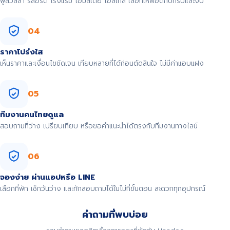
พูลวิลล่า รีสอร์ต โรงแรม โฮมสเตย์ โฮสเทล เลือกให้พอดีกับทริปและงบ
04
ราคาโปร่งใส
เห็นราคาและเงื่อนไขชัดเจน เทียบหลายที่ได้ก่อนตัดสินใจ ไม่มีค่าแอบแฝง
05
ทีมงานคนไทยดูแล
สอบถามที่ว่าง เปรียบเทียบ หรือขอคำแนะนำได้ตรงกับทีมงานทางไลน์
06
จองง่าย ผ่านแอปหรือ LINE
เลือกที่พัก เช็กวันว่าง และทักสอบถามได้ในไม่กี่ขั้นตอน สะดวกทุกอุปกรณ์
คำถามที่พบบ่อย