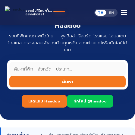
Skip
to
H
ก็...
อยากไปที่ไหน?
TH
EN
content
อยากทำอะไร?
ที่พักทั่วไทย จองง่าย ปลอดภัย กับ
Haadoo
รวมที่พักคุณภาพทั่วไทย — พูลวิลล่า รีสอร์ต โรงแรม โฮมสเตย์
โฮสเทล ตรวจสอบเจ้าของบ้านทุกหลัง จองผ่านแอปหรือทักไลน์ได้
เลย
ค้นหา
เปิดแอป Haadoo
ทักไลน์ @haadoo