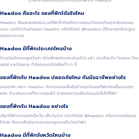
รวมคำถามยอดฮิตเรื่องการจองที่พักกับ Haadoo
Haadoo คืออะไร จองที่พักได้จริงไหม
Haadoo คือแพลตฟอร์มรวมที่พักทั่วไทยที่ตรวจสอบเจ้าของบ้านทุกหลังก่อนลง
ระบบ จองได้จริงผ่านแอป Haadoo หรือทักไลน์ @haadoo มีทีมงานคนไทยดูแล
ตลอดการจอง
Haadoo มีที่พักประเภทไหนบ้าง
ปัจจุบันเปิดจองพูลวิลล่า (บ้านพักพร้อมสระส่วนตัว) แล้ว ส่วนรีสอร์ต โรงแรม โฮม
สเตย์ และโฮสเทล กำลังทยอยเปิดเพิ่มเร็ว ๆ นี้
จองที่พักกับ Haadoo ปลอดภัยไหม กันมิจฉาชีพอย่างไร
ปลอดภัย เพราะ Haadoo คัดกรองและยืนยันตัวตนเจ้าของที่พักก่อนขึ้นระบบทุก
หลัง ชำระผ่านระบบที่ตรวจสอบได้ ช่วยลดความเสี่ยงโอนแล้วไม่ได้ที่พัก
จองที่พักกับ Haadoo อย่างไร
เลือกที่พักจากแอปหรือเว็บ เช็กวันว่าง แล้วทักไลน์ @haadoo หรือกดจองในแอป
ได้เลย ทีมงานยืนยันการจองและดูแลจนถึงวันเข้าพัก
Haadoo มีที่พักจังหวัดไหนบ้าง