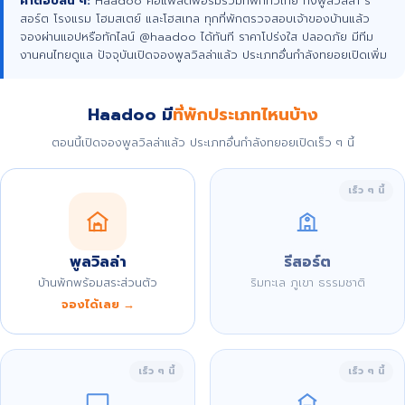
คำตอบสั้น ๆ:
Haadoo คือแพลตฟอร์มรวมที่พักทั่วไทย ทั้งพูลวิลล่า รี
สอร์ต โรงแรม โฮมสเตย์ และโฮสเทล ทุกที่พักตรวจสอบเจ้าของบ้านแล้ว
จองผ่านแอปหรือทักไลน์ @haadoo ได้ทันที ราคาโปร่งใส ปลอดภัย มีทีม
งานคนไทยดูแล ปัจจุบันเปิดจองพูลวิลล่าแล้ว ประเภทอื่นกำลังทยอยเปิดเพิ่ม
Haadoo มี
ที่พักประเภทไหนบ้าง
ตอนนี้เปิดจองพูลวิลล่าแล้ว ประเภทอื่นกำลังทยอยเปิดเร็ว ๆ นี้
เร็ว ๆ นี้
พูลวิลล่า
รีสอร์ต
บ้านพักพร้อมสระส่วนตัว
ริมทะเล ภูเขา ธรรมชาติ
จองได้เลย →
เร็ว ๆ นี้
เร็ว ๆ นี้