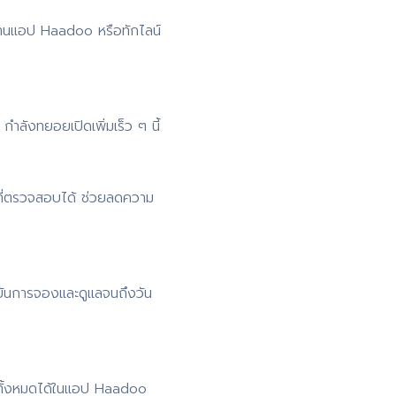
่านแอป Haadoo หรือทักไลน์
ำลังทยอยเปิดเพิ่มเร็ว ๆ นี้
ที่ตรวจสอบได้ ช่วยลดความ
ยันการจองและดูแลจนถึงวัน
 ดูทั้งหมดได้ในแอป Haadoo