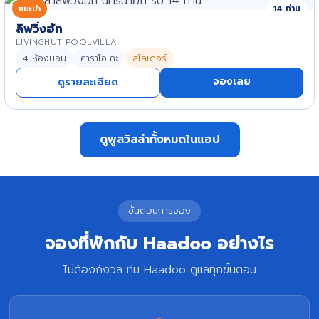
แนะนำ
14 ท่าน
ลิฟวิ่งฮัท
LIVINGHUT POOLVILLA
4 ห้องนอน
คาราโอเกะ
สไลเดอร์
จองเลย
ดูรายละเอียด
ดูพูลวิลล่าทั้งหมดในแอป
ขั้นตอนการจอง
จองที่พักกับ Haadoo อย่างไร
ไม่ต้องกังวล ทีม Haadoo ดูแลทุกขั้นตอน