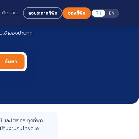
ติดต่อเรา
ลงประกาศที่พัก
จองที่พัก
TH
EN
Haadoo
เจ้าของบ้านทุก
ค้นหา
 และโฮสเทล ทุกที่พัก
มีทีมงานคนไทยดูแล