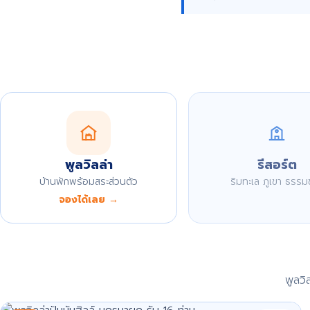
พูลวิลล่า
รีสอร์ต
บ้านพักพร้อมสระส่วนตัว
ริมทะเล ภูเขา ธรรม
จองได้เลย →
พูลว