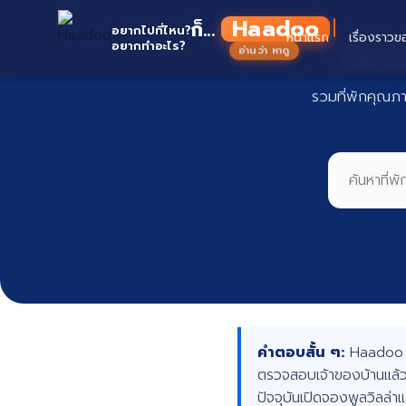
Skip
Haadoo
ก็...
to
อยากไปที่ไหน?
หน้าแรก
เรื่องราวข
ที่พั
อยากทำอะไร?
อ่านว่า หาดู
content
รวมที่พักคุณภ
คำตอบสั้น ๆ:
Haadoo คื
ตรวจสอบเจ้าของบ้านแล้ว
ปัจจุบันเปิดจองพูลวิลล่า