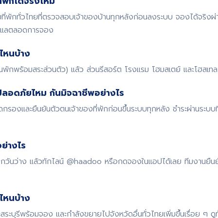
พักได้จริงไหม
พักทั่วไทยที่ตรวจสอบเจ้าของบ้านทุกหลังก่อนลงระบบ จองได้จริงผ
ดูแลตลอดการจอง
ไหนบ้าง
้านพักพร้อมสระส่วนตัว) แล้ว ส่วนรีสอร์ต โรงแรม โฮมสเตย์ และโฮสเทล ก
ปลอดภัยไหม กันมิจฉาชีพอย่างไร
รองและยืนยันตัวตนเจ้าของที่พักก่อนขึ้นระบบทุกหลัง ชำระผ่านระบบ
ย่างไร
 เช็กวันว่าง แล้วทักไลน์ @haadoo หรือกดจองในแอปได้เลย ทีมงานยืน
ดไหนบ้าง
สระบุรีพร้อมจอง และกำลังขยายไปจังหวัดอื่นทั่วไทยเพิ่มขึ้นเรื่อย ๆ