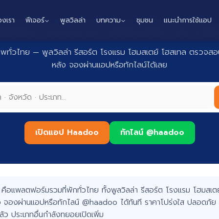
องเรา
ฟีเจอร์
พูลวิลล่า
บทความ
ชุมชน
แนะนำการใช้แอป
กทั่วไทย จองง่าย ปลอดภัย กับ 
าพทั่วไทย — พูลวิลล่า รีสอร์ต โรงแรม โฮมสเตย์ โฮสเทล ตรวจสอบ
หลัง จองผ่านแอปหรือทักไลน์ได้เลย
เปิดแอป Haadoo
ทักไลน์ @haadoo
อแพลตฟอร์มรวมที่พักทั่วไทย ทั้งพูลวิลล่า รีสอร์ต โรงแรม โฮมสเตย์
 จองผ่านแอปหรือทักไลน์ @haadoo ได้ทันที ราคาโปร่งใส ปลอดภัย 
แล้ว ประเภทอื่นกำลังทยอยเปิดเพิ่ม