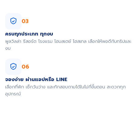
03
ครบทุกประเภท ทุกงบ
พูลวิลล่า รีสอร์ต โรงแรม โฮมสเตย์ โฮสเทล เลือกให้พอดีกับทริปและ
งบ
06
จองง่าย ผ่านแอปหรือ LINE
เลือกที่พัก เช็กวันว่าง และทักสอบถามได้ในไม่กี่ขั้นตอน สะดวกทุก
อุปกรณ์