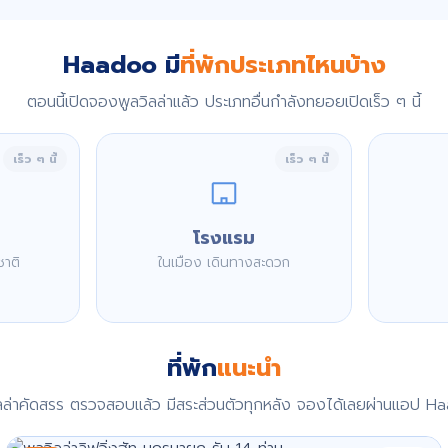
Haadoo มี
ที่พักประเภทไหนบ้าง
ตอนนี้เปิดจองพูลวิลล่าแล้ว ประเภทอื่นกำลังทยอยเปิดเร็ว ๆ นี้
เร็ว ๆ นี้
เร็ว ๆ นี้
โรงแรม
ชาติ
ในเมือง เดินทางสะดวก
ที่พัก
แนะนำ
ิลล่าคัดสรร ตรวจสอบแล้ว มีสระส่วนตัวทุกหลัง จองได้เลยผ่านแอป H