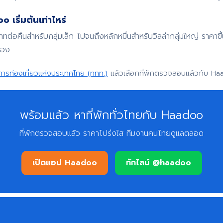
 เริ่มต้นเท่าไหร่
บาทต่อคืนสำหรับกลุ่มเล็ก ไปจนถึงหลักหมื่นสำหรับวิลล่ากลุ่มใหญ่ ราค
จอง
การท่องเที่ยวแห่งประเทศไทย (ททท.)
แล้วเลือกที่พักตรวจสอบแล้วกับ Ha
พร้อมแล้ว หาที่พักทั่วไทยกับ Haadoo
ที่พักตรวจสอบแล้ว ราคาโปร่งใส ทีมงานคนไทยดูแลตลอด
เปิดแอป Haadoo
ทักไลน์ @haadoo