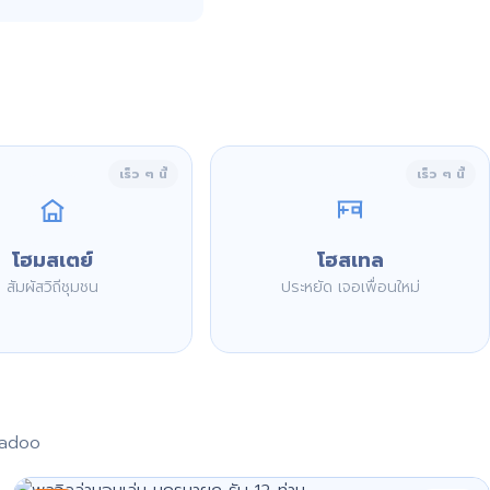
เร็ว ๆ นี้
เร็ว ๆ นี้
โฮมสเตย์
โฮสเทล
สัมผัสวิถีชุมชน
ประหยัด เจอเพื่อนใหม่
aadoo