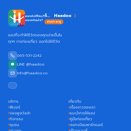
Ha
ก็...
อยากไปที่ไหน?
อยากทำอะไร?
อ่านว่า หาดู
แอปที่จะทำให้ชีวิตของคุณง่ายขึ้นใน
ทุกๆ การท่องเที่ยว ออกไปใช้ชีวิต
065-531-2242
LINE @haadoo
Info@haadoo.co
บริการ
เกี่ยวกับ
ฟีเจอร์
เรื่องราวของเรา
จองพูลวิลล่า
แนะนำการใช้แอป
กิจกรรม
คู่มือท่องเที่ยว
ชุมชน
ลงทะเบียนพาร์ทเนอร์
ข่าวสาร
เป็นเอเจนซี่