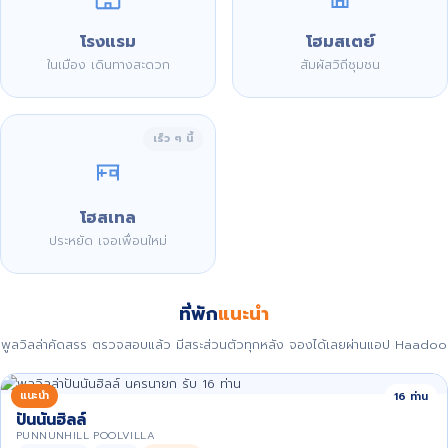
โรงแรม
โฮมสเตย์
ในเมือง เดินทางสะดวก
สัมผัสวิถีชุมชน
เร็ว ๆ นี้
โฮสเทล
ประหยัด เจอเพื่อนใหม่
ที่พัก
แนะนำ
พูลวิลล่าคัดสรร ตรวจสอบแล้ว มีสระส่วนตัวทุกหลัง จองได้เลยผ่านแอป Haadoo
แนะนำ
16 ท่าน
ปันนันฮิลล์
PUNNUNHILL POOLVILLA