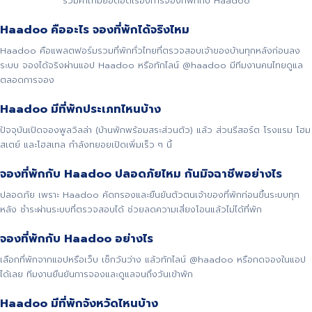
รวมคำถามยอดฮิตเรื่องการจองที่พักกับ Haadoo
Haadoo คืออะไร จองที่พักได้จริงไหม
Haadoo คือแพลตฟอร์มรวมที่พักทั่วไทยที่ตรวจสอบเจ้าของบ้านทุกหลังก่อนลง
ระบบ จองได้จริงผ่านแอป Haadoo หรือทักไลน์ @haadoo มีทีมงานคนไทยดูแล
ตลอดการจอง
Haadoo มีที่พักประเภทไหนบ้าง
ปัจจุบันเปิดจองพูลวิลล่า (บ้านพักพร้อมสระส่วนตัว) แล้ว ส่วนรีสอร์ต โรงแรม โฮม
สเตย์ และโฮสเทล กำลังทยอยเปิดเพิ่มเร็ว ๆ นี้
จองที่พักกับ Haadoo ปลอดภัยไหม กันมิจฉาชีพอย่างไร
ปลอดภัย เพราะ Haadoo คัดกรองและยืนยันตัวตนเจ้าของที่พักก่อนขึ้นระบบทุก
หลัง ชำระผ่านระบบที่ตรวจสอบได้ ช่วยลดความเสี่ยงโอนแล้วไม่ได้ที่พัก
จองที่พักกับ Haadoo อย่างไร
เลือกที่พักจากแอปหรือเว็บ เช็กวันว่าง แล้วทักไลน์ @haadoo หรือกดจองในแอป
ได้เลย ทีมงานยืนยันการจองและดูแลจนถึงวันเข้าพัก
Haadoo มีที่พักจังหวัดไหนบ้าง