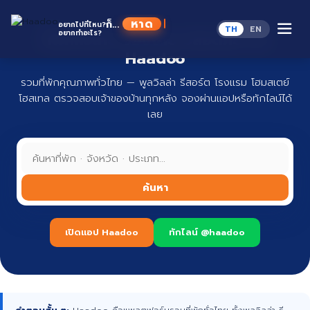
Skip
to
หาดู
ก็...
อยากไปที่ไหน?
TH
EN
content
อยากทำอะไร?
ที่พักทั่วไทย จองง่าย ปลอดภัย กับ
Haadoo
รวมที่พักคุณภาพทั่วไทย — พูลวิลล่า รีสอร์ต โรงแรม โฮมสเตย์
โฮสเทล ตรวจสอบเจ้าของบ้านทุกหลัง จองผ่านแอปหรือทักไลน์ได้
เลย
ค้นหา
เปิดแอป Haadoo
ทักไลน์ @haadoo