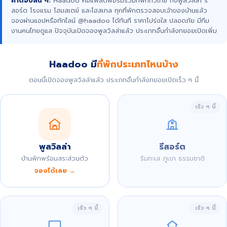
คำตอบสั้น ๆ:
Haadoo คือแพลตฟอร์มรวมที่พักทั่วไทย ทั้งพูลวิลล่า รี
สอร์ต โรงแรม โฮมสเตย์ และโฮสเทล ทุกที่พักตรวจสอบเจ้าของบ้านแล้ว
จองผ่านแอปหรือทักไลน์ @haadoo ได้ทันที ราคาโปร่งใส ปลอดภัย มีทีม
งานคนไทยดูแล ปัจจุบันเปิดจองพูลวิลล่าแล้ว ประเภทอื่นกำลังทยอยเปิดเพิ่ม
Haadoo มี
ที่พักประเภทไหนบ้าง
ตอนนี้เปิดจองพูลวิลล่าแล้ว ประเภทอื่นกำลังทยอยเปิดเร็ว ๆ นี้
เร็ว ๆ นี้
พูลวิลล่า
รีสอร์ต
บ้านพักพร้อมสระส่วนตัว
ริมทะเล ภูเขา ธรรมชาติ
จองได้เลย →
เร็ว ๆ นี้
เร็ว ๆ นี้