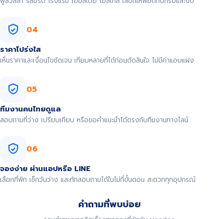
พูลวิลล่า รีสอร์ต โรงแรม โฮมสเตย์ โฮสเทล เลือกให้พอดีกับทริปและงบ
04
ราคาโปร่งใส
เห็นราคาและเงื่อนไขชัดเจน เทียบหลายที่ได้ก่อนตัดสินใจ ไม่มีค่าแอบแฝง
05
ทีมงานคนไทยดูแล
สอบถามที่ว่าง เปรียบเทียบ หรือขอคำแนะนำได้ตรงกับทีมงานทางไลน์
06
จองง่าย ผ่านแอปหรือ LINE
เลือกที่พัก เช็กวันว่าง และทักสอบถามได้ในไม่กี่ขั้นตอน สะดวกทุกอุปกรณ์
คำถามที่พบบ่อย