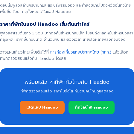
ตอนนี้มีพูลวิลล่านครนายกและสระบุรีพร้อมจอง และกำลังขยายไปจังหวัดอื่นทั่วไทย
เพิ่มขึ้นเรื่อย ๆ ดูทั้งหมดได้ในแอป Haadoo
ราคาที่พักในแอป Haadoo เริ่มต้นเท่าไหร่
พูลวิลล่าเริ่มต้นราว 3,500 บาทต่อคืนสำหรับกลุ่มเล็ก ไปจนถึงหลักหมื่นสำหรับวิลล่า
กลุ่มใหญ่ ราคาขึ้นกับขนาด จำนวนคน และช่วงเวลา เทียบได้หลายหลังก่อนจอง
วางแผนเที่ยวไทยเพิ่มเติมได้ที่
การท่องเที่ยวแห่งประเทศไทย (ททท.)
แล้วเลือก
ที่พักตรวจสอบแล้วกับ Haadoo ได้เลย
พร้อมแล้ว หาที่พักทั่วไทยกับ Haadoo
ที่พักตรวจสอบแล้ว ราคาโปร่งใส ทีมงานคนไทยดูแลตลอด
เปิดแอป Haadoo
ทักไลน์ @haadoo