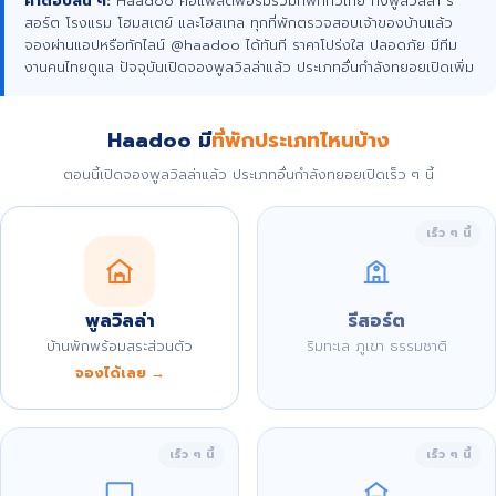
คำตอบสั้น ๆ:
Haadoo คือแพลตฟอร์มรวมที่พักทั่วไทย ทั้งพูลวิลล่า รี
สอร์ต โรงแรม โฮมสเตย์ และโฮสเทล ทุกที่พักตรวจสอบเจ้าของบ้านแล้ว
จองผ่านแอปหรือทักไลน์ @haadoo ได้ทันที ราคาโปร่งใส ปลอดภัย มีทีม
งานคนไทยดูแล ปัจจุบันเปิดจองพูลวิลล่าแล้ว ประเภทอื่นกำลังทยอยเปิดเพิ่ม
Haadoo มี
ที่พักประเภทไหนบ้าง
ตอนนี้เปิดจองพูลวิลล่าแล้ว ประเภทอื่นกำลังทยอยเปิดเร็ว ๆ นี้
เร็ว ๆ นี้
พูลวิลล่า
รีสอร์ต
บ้านพักพร้อมสระส่วนตัว
ริมทะเล ภูเขา ธรรมชาติ
จองได้เลย →
เร็ว ๆ นี้
เร็ว ๆ นี้