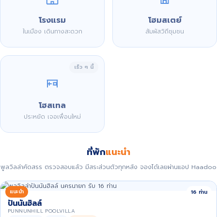
โรงแรม
โฮมสเตย์
ในเมือง เดินทางสะดวก
สัมผัสวิถีชุมชน
เร็ว ๆ นี้
โฮสเทล
ประหยัด เจอเพื่อนใหม่
ที่พัก
แนะนำ
พูลวิลล่าคัดสรร ตรวจสอบแล้ว มีสระส่วนตัวทุกหลัง จองได้เลยผ่านแอป Haadoo
แนะนำ
16 ท่าน
ปันนันฮิลล์
PUNNUNHILL POOLVILLA