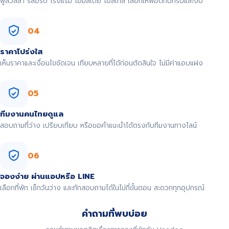
พูลวิลล่า รีสอร์ต โรงแรม โฮมสเตย์ โฮสเทล เลือกให้พอดีกับทริปและงบ
04
ราคาโปร่งใส
เห็นราคาและเงื่อนไขชัดเจน เทียบหลายที่ได้ก่อนตัดสินใจ ไม่มีค่าแอบแฝง
05
ทีมงานคนไทยดูแล
สอบถามที่ว่าง เปรียบเทียบ หรือขอคำแนะนำได้ตรงกับทีมงานทางไลน์
06
จองง่าย ผ่านแอปหรือ LINE
เลือกที่พัก เช็กวันว่าง และทักสอบถามได้ในไม่กี่ขั้นตอน สะดวกทุกอุปกรณ์
คำถามที่พบบ่อย