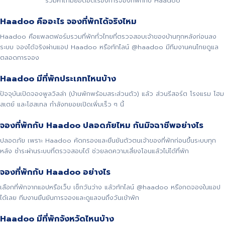
รวมคำถามยอดฮิตเรื่องการจองที่พักกับ Haadoo
Haadoo คืออะไร จองที่พักได้จริงไหม
Haadoo คือแพลตฟอร์มรวมที่พักทั่วไทยที่ตรวจสอบเจ้าของบ้านทุกหลังก่อนลง
ระบบ จองได้จริงผ่านแอป Haadoo หรือทักไลน์ @haadoo มีทีมงานคนไทยดูแล
ตลอดการจอง
Haadoo มีที่พักประเภทไหนบ้าง
ปัจจุบันเปิดจองพูลวิลล่า (บ้านพักพร้อมสระส่วนตัว) แล้ว ส่วนรีสอร์ต โรงแรม โฮม
สเตย์ และโฮสเทล กำลังทยอยเปิดเพิ่มเร็ว ๆ นี้
จองที่พักกับ Haadoo ปลอดภัยไหม กันมิจฉาชีพอย่างไร
ปลอดภัย เพราะ Haadoo คัดกรองและยืนยันตัวตนเจ้าของที่พักก่อนขึ้นระบบทุก
หลัง ชำระผ่านระบบที่ตรวจสอบได้ ช่วยลดความเสี่ยงโอนแล้วไม่ได้ที่พัก
จองที่พักกับ Haadoo อย่างไร
เลือกที่พักจากแอปหรือเว็บ เช็กวันว่าง แล้วทักไลน์ @haadoo หรือกดจองในแอป
ได้เลย ทีมงานยืนยันการจองและดูแลจนถึงวันเข้าพัก
Haadoo มีที่พักจังหวัดไหนบ้าง