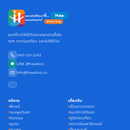
Haadoo
ก็...
อยากไปที่ไหน?
อยากทำอะไร?
อ่านว่า หาดู
แอปที่จะทำให้ชีวิตของคุณง่ายขึ้นใน
ทุกๆ การท่องเที่ยว ออกไปใช้ชีวิต
065-531-2242
LINE @haadoo
Info@haadoo.co
บริการ
เกี่ยวกับ
ฟีเจอร์
เรื่องราวของเรา
จองพูลวิลล่า
แนะนำการใช้แอป
กิจกรรม
คู่มือท่องเที่ยว
ชุมชน
ลงทะเบียนพาร์ทเนอร์
ข่าวสาร
เป็นเอเจนซี่