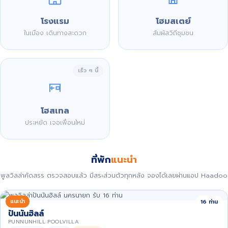
โรงแรม
โฮมสเตย์
ในเมือง เดินทางสะดวก
สัมผัสวิถีชุมชน
เร็ว ๆ นี้
โฮสเทล
ประหยัด เจอเพื่อนใหม่
ที่พัก
แนะนำ
พูลวิลล่าคัดสรร ตรวจสอบแล้ว มีสระส่วนตัวทุกหลัง จองได้เลยผ่านแอป Haadoo
แนะนำ
16 ท่าน
ปันนันฮิลล์
PUNNUNHILL POOLVILLA