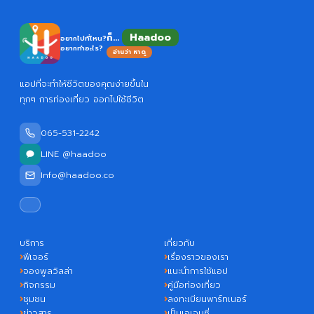
Haadoo
ก็...
อยากไปที่ไหน?
อยากทำอะไร?
อ่านว่า หาดู
แอปที่จะทำให้ชีวิตของคุณง่ายขึ้นใน
ทุกๆ การท่องเที่ยว ออกไปใช้ชีวิต
065-531-2242
LINE @haadoo
Info@haadoo.co
บริการ
เกี่ยวกับ
ฟีเจอร์
เรื่องราวของเรา
จองพูลวิลล่า
แนะนำการใช้แอป
กิจกรรม
คู่มือท่องเที่ยว
ชุมชน
ลงทะเบียนพาร์ทเนอร์
ข่าวสาร
เป็นเอเจนซี่