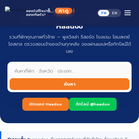
Skip
to
ห
ก็...
อยากไปที่ไหน?
TH
EN
content
อยากทำอะไร?
ที่พักทั่วไทย จองง่าย ปลอดภัย กับ
Haadoo
รวมที่พักคุณภาพทั่วไทย — พูลวิลล่า รีสอร์ต โรงแรม โฮมสเตย์
โฮสเทล ตรวจสอบเจ้าของบ้านทุกหลัง จองผ่านแอปหรือทักไลน์ได้
เลย
ค้นหา
เปิดแอป Haadoo
ทักไลน์ @haadoo