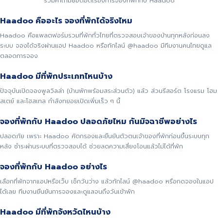
รวมคำถามยอดฮิตเรื่องการจองที่พักกับ Haadoo
Haadoo คืออะไร จองที่พักได้จริงไหม
Haadoo คือแพลตฟอร์มรวมที่พักทั่วไทยที่ตรวจสอบเจ้าของบ้านทุกหลังก่อนลง
ระบบ จองได้จริงผ่านแอป Haadoo หรือทักไลน์ @haadoo มีทีมงานคนไทยดูแล
ตลอดการจอง
Haadoo มีที่พักประเภทไหนบ้าง
ปัจจุบันเปิดจองพูลวิลล่า (บ้านพักพร้อมสระส่วนตัว) แล้ว ส่วนรีสอร์ต โรงแรม โฮม
สเตย์ และโฮสเทล กำลังทยอยเปิดเพิ่มเร็ว ๆ นี้
จองที่พักกับ Haadoo ปลอดภัยไหม กันมิจฉาชีพอย่างไร
ปลอดภัย เพราะ Haadoo คัดกรองและยืนยันตัวตนเจ้าของที่พักก่อนขึ้นระบบทุก
หลัง ชำระผ่านระบบที่ตรวจสอบได้ ช่วยลดความเสี่ยงโอนแล้วไม่ได้ที่พัก
จองที่พักกับ Haadoo อย่างไร
เลือกที่พักจากแอปหรือเว็บ เช็กวันว่าง แล้วทักไลน์ @haadoo หรือกดจองในแอป
ได้เลย ทีมงานยืนยันการจองและดูแลจนถึงวันเข้าพัก
Haadoo มีที่พักจังหวัดไหนบ้าง