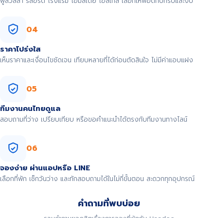
พูลวิลล่า รีสอร์ต โรงแรม โฮมสเตย์ โฮสเทล เลือกให้พอดีกับทริปและงบ
04
ราคาโปร่งใส
เห็นราคาและเงื่อนไขชัดเจน เทียบหลายที่ได้ก่อนตัดสินใจ ไม่มีค่าแอบแฝง
05
ทีมงานคนไทยดูแล
สอบถามที่ว่าง เปรียบเทียบ หรือขอคำแนะนำได้ตรงกับทีมงานทางไลน์
06
จองง่าย ผ่านแอปหรือ LINE
เลือกที่พัก เช็กวันว่าง และทักสอบถามได้ในไม่กี่ขั้นตอน สะดวกทุกอุปกรณ์
คำถามที่พบบ่อย