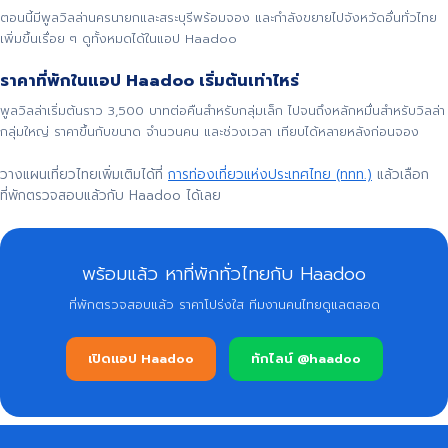
ตอนนี้มีพูลวิลล่านครนายกและสระบุรีพร้อมจอง และกำลังขยายไปจังหวัดอื่นทั่วไทย
เพิ่มขึ้นเรื่อย ๆ ดูทั้งหมดได้ในแอป Haadoo
ราคาที่พักในแอป Haadoo เริ่มต้นเท่าไหร่
พูลวิลล่าเริ่มต้นราว 3,500 บาทต่อคืนสำหรับกลุ่มเล็ก ไปจนถึงหลักหมื่นสำหรับวิลล่า
กลุ่มใหญ่ ราคาขึ้นกับขนาด จำนวนคน และช่วงเวลา เทียบได้หลายหลังก่อนจอง
วางแผนเที่ยวไทยเพิ่มเติมได้ที่
การท่องเที่ยวแห่งประเทศไทย (ททท.)
แล้วเลือก
ที่พักตรวจสอบแล้วกับ Haadoo ได้เลย
พร้อมแล้ว หาที่พักทั่วไทยกับ Haadoo
ที่พักตรวจสอบแล้ว ราคาโปร่งใส ทีมงานคนไทยดูแลตลอด
เปิดแอป Haadoo
ทักไลน์ @haadoo