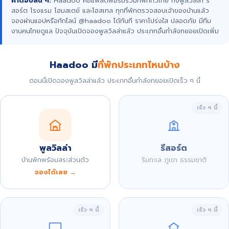
คำตอบสั้น ๆ:
Haadoo คือแพลตฟอร์มรวมที่พักทั่วไทย ทั้งพูลวิลล่า รี
สอร์ต โรงแรม โฮมสเตย์ และโฮสเทล ทุกที่พักตรวจสอบเจ้าของบ้านแล้ว
จองผ่านแอปหรือทักไลน์ @haadoo ได้ทันที ราคาโปร่งใส ปลอดภัย มีทีม
งานคนไทยดูแล ปัจจุบันเปิดจองพูลวิลล่าแล้ว ประเภทอื่นกำลังทยอยเปิดเพิ่ม
Haadoo มี
ที่พักประเภทไหนบ้าง
ตอนนี้เปิดจองพูลวิลล่าแล้ว ประเภทอื่นกำลังทยอยเปิดเร็ว ๆ นี้
เร็ว ๆ นี้
พูลวิลล่า
รีสอร์ต
บ้านพักพร้อมสระส่วนตัว
ริมทะเล ภูเขา ธรรมชาติ
จองได้เลย →
เร็ว ๆ นี้
เร็ว ๆ นี้