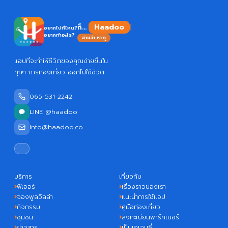
Haadoo
ก็...
อยากไปที่ไหน?
อยากทำอะไร?
อ่านว่า หาดู
แอปที่จะทำให้ชีวิตของคุณง่ายขึ้นใน
ทุกๆ การท่องเที่ยว ออกไปใช้ชีวิต
065-531-2242
LINE @haadoo
Info@haadoo.co
บริการ
เกี่ยวกับ
ฟีเจอร์
เรื่องราวของเรา
จองพูลวิลล่า
แนะนำการใช้แอป
กิจกรรม
คู่มือท่องเที่ยว
ชุมชน
ลงทะเบียนพาร์ทเนอร์
ข่าวสาร
เป็นเอเจนซี่