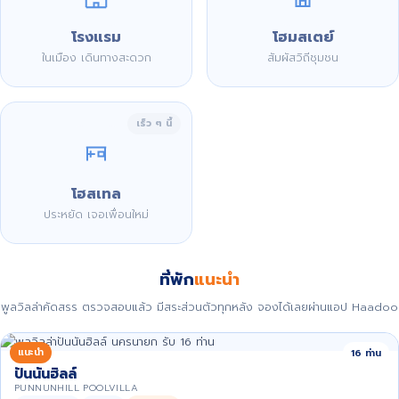
โรงแรม
โฮมสเตย์
ในเมือง เดินทางสะดวก
สัมผัสวิถีชุมชน
เร็ว ๆ นี้
โฮสเทล
ประหยัด เจอเพื่อนใหม่
ที่พัก
แนะนำ
พูลวิลล่าคัดสรร ตรวจสอบแล้ว มีสระส่วนตัวทุกหลัง จองได้เลยผ่านแอป Haadoo
แนะนำ
16 ท่าน
ปันนันฮิลล์
PUNNUNHILL POOLVILLA