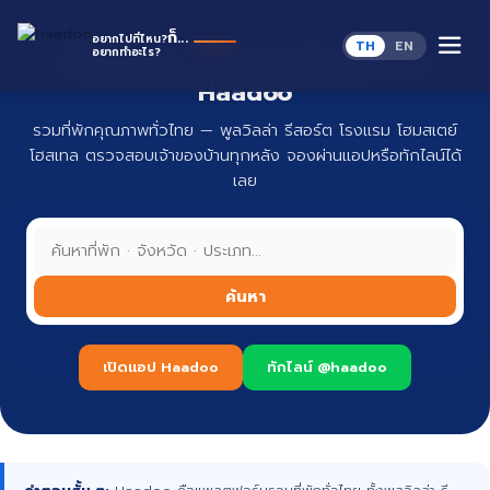
Skip
to
Ha
ก็...
อยากไปที่ไหน?
TH
EN
content
อยากทำอะไร?
ที่พักทั่วไทย จองง่าย ปลอดภัย กับ
Haadoo
รวมที่พักคุณภาพทั่วไทย — พูลวิลล่า รีสอร์ต โรงแรม โฮมสเตย์
โฮสเทล ตรวจสอบเจ้าของบ้านทุกหลัง จองผ่านแอปหรือทักไลน์ได้
เลย
ค้นหา
เปิดแอป Haadoo
ทักไลน์ @haadoo