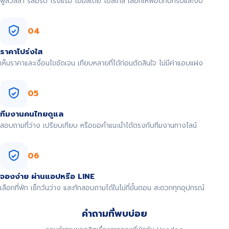
พูลวิลล่า รีสอร์ต โรงแรม โฮมสเตย์ โฮสเทล เลือกให้พอดีกับทริปและงบ
04
ราคาโปร่งใส
เห็นราคาและเงื่อนไขชัดเจน เทียบหลายที่ได้ก่อนตัดสินใจ ไม่มีค่าแอบแฝง
05
ทีมงานคนไทยดูแล
สอบถามที่ว่าง เปรียบเทียบ หรือขอคำแนะนำได้ตรงกับทีมงานทางไลน์
06
จองง่าย ผ่านแอปหรือ LINE
เลือกที่พัก เช็กวันว่าง และทักสอบถามได้ในไม่กี่ขั้นตอน สะดวกทุกอุปกรณ์
คำถามที่พบบ่อย