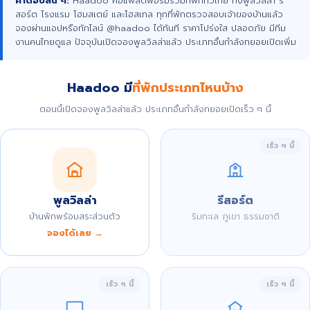
คำตอบสั้น ๆ:
Haadoo คือแพลตฟอร์มรวมที่พักทั่วไทย ทั้งพูลวิลล่า รี
สอร์ต โรงแรม โฮมสเตย์ และโฮสเทล ทุกที่พักตรวจสอบเจ้าของบ้านแล้ว
จองผ่านแอปหรือทักไลน์ @haadoo ได้ทันที ราคาโปร่งใส ปลอดภัย มีทีม
งานคนไทยดูแล ปัจจุบันเปิดจองพูลวิลล่าแล้ว ประเภทอื่นกำลังทยอยเปิดเพิ่ม
Haadoo มี
ที่พักประเภทไหนบ้าง
ตอนนี้เปิดจองพูลวิลล่าแล้ว ประเภทอื่นกำลังทยอยเปิดเร็ว ๆ นี้
เร็ว ๆ นี้
พูลวิลล่า
รีสอร์ต
บ้านพักพร้อมสระส่วนตัว
ริมทะเล ภูเขา ธรรมชาติ
จองได้เลย →
เร็ว ๆ นี้
เร็ว ๆ นี้