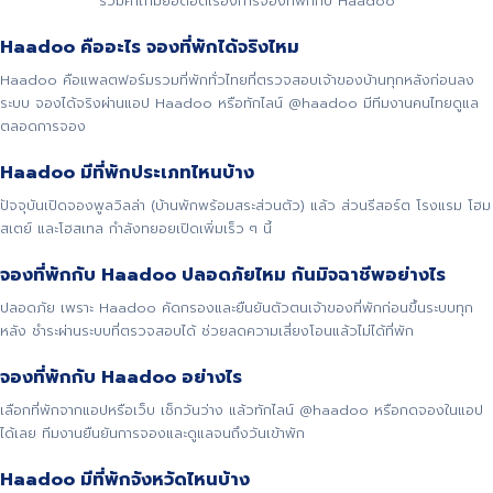
รวมคำถามยอดฮิตเรื่องการจองที่พักกับ Haadoo
Haadoo คืออะไร จองที่พักได้จริงไหม
Haadoo คือแพลตฟอร์มรวมที่พักทั่วไทยที่ตรวจสอบเจ้าของบ้านทุกหลังก่อนลง
ระบบ จองได้จริงผ่านแอป Haadoo หรือทักไลน์ @haadoo มีทีมงานคนไทยดูแล
ตลอดการจอง
Haadoo มีที่พักประเภทไหนบ้าง
ปัจจุบันเปิดจองพูลวิลล่า (บ้านพักพร้อมสระส่วนตัว) แล้ว ส่วนรีสอร์ต โรงแรม โฮม
สเตย์ และโฮสเทล กำลังทยอยเปิดเพิ่มเร็ว ๆ นี้
จองที่พักกับ Haadoo ปลอดภัยไหม กันมิจฉาชีพอย่างไร
ปลอดภัย เพราะ Haadoo คัดกรองและยืนยันตัวตนเจ้าของที่พักก่อนขึ้นระบบทุก
หลัง ชำระผ่านระบบที่ตรวจสอบได้ ช่วยลดความเสี่ยงโอนแล้วไม่ได้ที่พัก
จองที่พักกับ Haadoo อย่างไร
เลือกที่พักจากแอปหรือเว็บ เช็กวันว่าง แล้วทักไลน์ @haadoo หรือกดจองในแอป
ได้เลย ทีมงานยืนยันการจองและดูแลจนถึงวันเข้าพัก
Haadoo มีที่พักจังหวัดไหนบ้าง