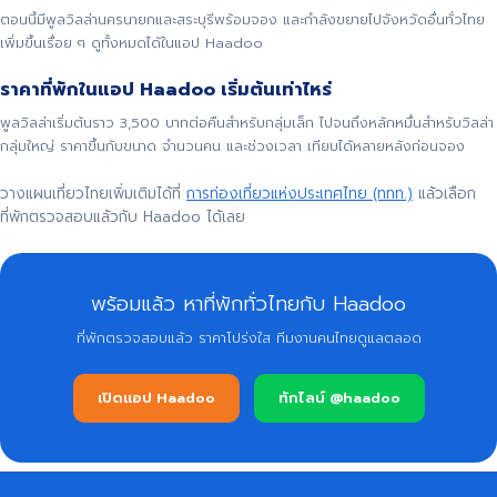
ตอนนี้มีพูลวิลล่านครนายกและสระบุรีพร้อมจอง และกำลังขยายไปจังหวัดอื่นทั่วไทย
เพิ่มขึ้นเรื่อย ๆ ดูทั้งหมดได้ในแอป Haadoo
ราคาที่พักในแอป Haadoo เริ่มต้นเท่าไหร่
พูลวิลล่าเริ่มต้นราว 3,500 บาทต่อคืนสำหรับกลุ่มเล็ก ไปจนถึงหลักหมื่นสำหรับวิลล่า
กลุ่มใหญ่ ราคาขึ้นกับขนาด จำนวนคน และช่วงเวลา เทียบได้หลายหลังก่อนจอง
วางแผนเที่ยวไทยเพิ่มเติมได้ที่
การท่องเที่ยวแห่งประเทศไทย (ททท.)
แล้วเลือก
ที่พักตรวจสอบแล้วกับ Haadoo ได้เลย
พร้อมแล้ว หาที่พักทั่วไทยกับ Haadoo
ที่พักตรวจสอบแล้ว ราคาโปร่งใส ทีมงานคนไทยดูแลตลอด
เปิดแอป Haadoo
ทักไลน์ @haadoo