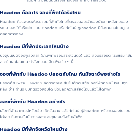
รวมคำถามยอดฮิตเรื่องการจองที่พักกับ Haadoo
Haadoo คืออะไร จองที่พักได้จริงไหม
Haadoo คือแพลตฟอร์มรวมที่พักทั่วไทยที่ตรวจสอบเจ้าของบ้านทุกหลังก่อนลง
ระบบ จองได้จริงผ่านแอป Haadoo หรือทักไลน์ @haadoo มีทีมงานคนไทยดูแล
ตลอดการจอง
Haadoo มีที่พักประเภทไหนบ้าง
ปัจจุบันเปิดจองพูลวิลล่า (บ้านพักพร้อมสระส่วนตัว) แล้ว ส่วนรีสอร์ต โรงแรม โฮม
สเตย์ และโฮสเทล กำลังทยอยเปิดเพิ่มเร็ว ๆ นี้
จองที่พักกับ Haadoo ปลอดภัยไหม กันมิจฉาชีพอย่างไร
ปลอดภัย เพราะ Haadoo คัดกรองและยืนยันตัวตนเจ้าของที่พักก่อนขึ้นระบบทุก
หลัง ชำระผ่านระบบที่ตรวจสอบได้ ช่วยลดความเสี่ยงโอนแล้วไม่ได้ที่พัก
จองที่พักกับ Haadoo อย่างไร
เลือกที่พักจากแอปหรือเว็บ เช็กวันว่าง แล้วทักไลน์ @haadoo หรือกดจองในแอป
ได้เลย ทีมงานยืนยันการจองและดูแลจนถึงวันเข้าพัก
Haadoo มีที่พักจังหวัดไหนบ้าง