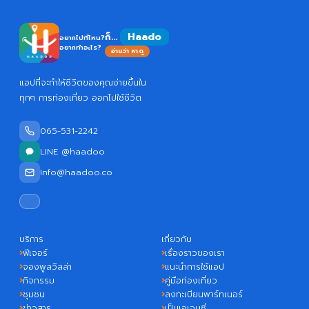
ก็...
อยากไปที่ไหน?
อยากทำอะไร?
อ่านว่า หาดู
แอปที่จะทำให้ชีวิตของคุณง่ายขึ้นใน
ทุกๆ การท่องเที่ยว ออกไปใช้ชีวิต
065-531-2242
LINE @haadoo
Info@haadoo.co
บริการ
เกี่ยวกับ
ฟีเจอร์
เรื่องราวของเรา
จองพูลวิลล่า
แนะนำการใช้แอป
กิจกรรม
คู่มือท่องเที่ยว
ชุมชน
ลงทะเบียนพาร์ทเนอร์
ข่าวสาร
เป็นเอเจนซี่