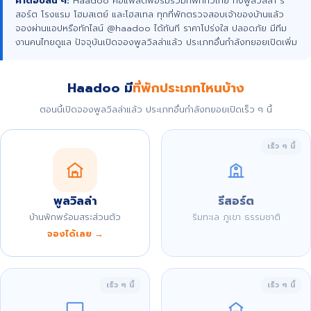
คำตอบสั้น ๆ:
Haadoo คือแพลตฟอร์มรวมที่พักทั่วไทย ทั้งพูลวิลล่า รี
สอร์ต โรงแรม โฮมสเตย์ และโฮสเทล ทุกที่พักตรวจสอบเจ้าของบ้านแล้ว
จองผ่านแอปหรือทักไลน์ @haadoo ได้ทันที ราคาโปร่งใส ปลอดภัย มีทีม
งานคนไทยดูแล ปัจจุบันเปิดจองพูลวิลล่าแล้ว ประเภทอื่นกำลังทยอยเปิดเพิ่ม
Haadoo มี
ที่พักประเภทไหนบ้าง
ตอนนี้เปิดจองพูลวิลล่าแล้ว ประเภทอื่นกำลังทยอยเปิดเร็ว ๆ นี้
เร็ว ๆ นี้
พูลวิลล่า
รีสอร์ต
บ้านพักพร้อมสระส่วนตัว
ริมทะเล ภูเขา ธรรมชาติ
จองได้เลย →
เร็ว ๆ นี้
เร็ว ๆ นี้