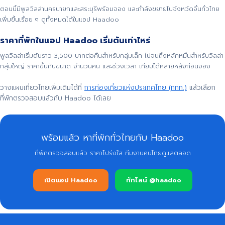
ตอนนี้มีพูลวิลล่านครนายกและสระบุรีพร้อมจอง และกำลังขยายไปจังหวัดอื่นทั่วไทย
เพิ่มขึ้นเรื่อย ๆ ดูทั้งหมดได้ในแอป Haadoo
ราคาที่พักในแอป Haadoo เริ่มต้นเท่าไหร่
พูลวิลล่าเริ่มต้นราว 3,500 บาทต่อคืนสำหรับกลุ่มเล็ก ไปจนถึงหลักหมื่นสำหรับวิลล่า
กลุ่มใหญ่ ราคาขึ้นกับขนาด จำนวนคน และช่วงเวลา เทียบได้หลายหลังก่อนจอง
วางแผนเที่ยวไทยเพิ่มเติมได้ที่
การท่องเที่ยวแห่งประเทศไทย (ททท.)
แล้วเลือก
ที่พักตรวจสอบแล้วกับ Haadoo ได้เลย
พร้อมแล้ว หาที่พักทั่วไทยกับ Haadoo
ที่พักตรวจสอบแล้ว ราคาโปร่งใส ทีมงานคนไทยดูแลตลอด
เปิดแอป Haadoo
ทักไลน์ @haadoo