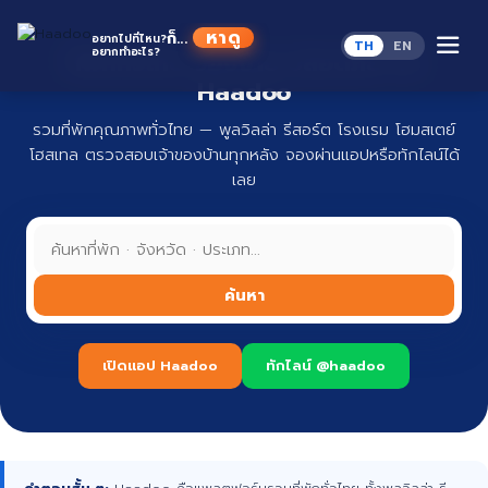
Skip
to
หาดู
ก็...
อยากไปที่ไหน?
TH
EN
content
อยากทำอะไร?
ที่พักทั่วไทย จองง่าย ปลอดภัย กับ
Haadoo
รวมที่พักคุณภาพทั่วไทย — พูลวิลล่า รีสอร์ต โรงแรม โฮมสเตย์
โฮสเทล ตรวจสอบเจ้าของบ้านทุกหลัง จองผ่านแอปหรือทักไลน์ได้
เลย
ค้นหา
เปิดแอป Haadoo
ทักไลน์ @haadoo