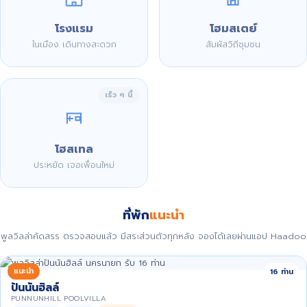
โรงแรม
โฮมสเตย์
ในเมือง เดินทางสะดวก
สัมผัสวิถีชุมชน
เร็ว ๆ นี้
โฮสเทล
ประหยัด เจอเพื่อนใหม่
ที่พัก
แนะนำ
พูลวิลล่าคัดสรร ตรวจสอบแล้ว มีสระส่วนตัวทุกหลัง จองได้เลยผ่านแอป Haadoo
แนะนำ
16 ท่าน
ปันนันฮิลล์
PUNNUNHILL POOLVILLA