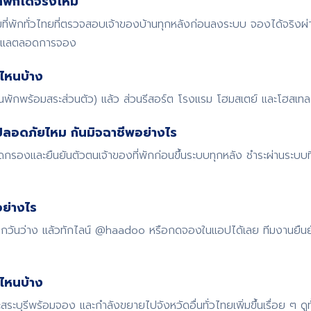
พักได้จริงไหม
พักทั่วไทยที่ตรวจสอบเจ้าของบ้านทุกหลังก่อนลงระบบ จองได้จริงผ
ดูแลตลอดการจอง
ไหนบ้าง
้านพักพร้อมสระส่วนตัว) แล้ว ส่วนรีสอร์ต โรงแรม โฮมสเตย์ และโฮสเทล ก
ปลอดภัยไหม กันมิจฉาชีพอย่างไร
รองและยืนยันตัวตนเจ้าของที่พักก่อนขึ้นระบบทุกหลัง ชำระผ่านระบบ
ย่างไร
 เช็กวันว่าง แล้วทักไลน์ @haadoo หรือกดจองในแอปได้เลย ทีมงานยืน
ดไหนบ้าง
สระบุรีพร้อมจอง และกำลังขยายไปจังหวัดอื่นทั่วไทยเพิ่มขึ้นเรื่อย ๆ