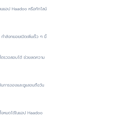
่านแอป Haadoo หรือทักไลน์
ำลังทยอยเปิดเพิ่มเร็ว ๆ นี้
ที่ตรวจสอบได้ ช่วยลดความ
ยันการจองและดูแลจนถึงวัน
 ดูทั้งหมดได้ในแอป Haadoo