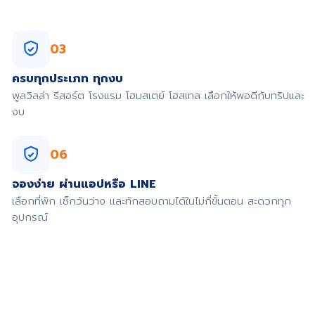
03
ครบทุกประเภท ทุกงบ
พูลวิลล่า รีสอร์ต โรงแรม โฮมสเตย์ โฮสเทล เลือกให้พอดีกับทริปและ
งบ
06
จองง่าย ผ่านแอปหรือ LINE
เลือกที่พัก เช็กวันว่าง และทักสอบถามได้ในไม่กี่ขั้นตอน สะดวกทุก
อุปกรณ์