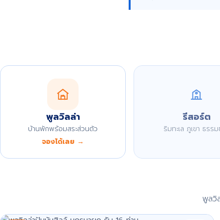
พูลวิลล่า
รีสอร์ต
บ้านพักพร้อมสระส่วนตัว
ริมทะเล ภูเขา ธรรม
จองได้เลย →
พูลว