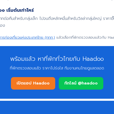
 เริ่มต้นเท่าไหร่
บาทต่อคืนสำหรับกลุ่มเล็ก ไปจนถึงหลักหมื่นสำหรับวิลล่ากลุ่มใหญ่ ราค
จอง
การท่องเที่ยวแห่งประเทศไทย (ททท.)
แล้วเลือกที่พักตรวจสอบแล้วกับ Ha
พร้อมแล้ว หาที่พักทั่วไทยกับ Haadoo
ที่พักตรวจสอบแล้ว ราคาโปร่งใส ทีมงานคนไทยดูแลตลอด
เปิดแอป Haadoo
ทักไลน์ @haadoo