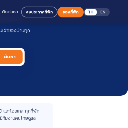
ติดต่อเรา
ลงประกาศที่พัก
จองที่พัก
TH
EN
Haadoo
เจ้าของบ้านทุก
ค้นหา
 และโฮสเทล ทุกที่พัก
มีทีมงานคนไทยดูแล