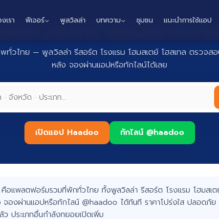
องเรา
ฟีเจอร์
พูลวิลล่า
บทความ
ชุมชน
แนะนำการใช้แอป
กทั่วไทย จองง่าย ปลอดภัย กับ 
าพทั่วไทย — พูลวิลล่า รีสอร์ต โรงแรม โฮมสเตย์ โฮสเทล ตรวจสอบ
หลัง จองผ่านแอปหรือทักไลน์ได้เลย
เปิดแอป Haadoo
ทักไลน์ @haadoo
อแพลตฟอร์มรวมที่พักทั่วไทย ทั้งพูลวิลล่า รีสอร์ต โรงแรม โฮมสเตย์
 จองผ่านแอปหรือทักไลน์ @haadoo ได้ทันที ราคาโปร่งใส ปลอดภัย 
แล้ว ประเภทอื่นกำลังทยอยเปิดเพิ่ม