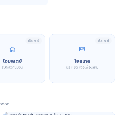
เร็ว ๆ นี้
เร็ว ๆ นี้
โฮมสเตย์
โฮสเทล
สัมผัสวิถีชุมชน
ประหยัด เจอเพื่อนใหม่
aadoo