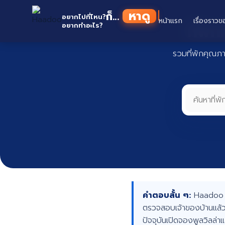
Skip
หาดู
ก็...
to
อยากไปที่ไหน?
หน้าแรก
เรื่องราวข
ที่พั
อยากทำอะไร?
content
รวมที่พักคุณภ
คำตอบสั้น ๆ:
Haadoo คื
ตรวจสอบเจ้าของบ้านแล้ว
ปัจจุบันเปิดจองพูลวิลล่า