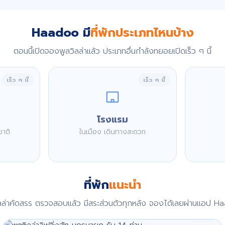
Haadoo มี
ที่พักประเภทไหนบ้าง
ตอนนี้เปิดจองพูลวิลล่าแล้ว ประเภทอื่นกำลังทยอยเปิดเร็ว ๆ นี้
เร็ว ๆ นี้
เร็ว ๆ นี้
โรงแรม
ชาติ
ในเมือง เดินทางสะดวก
ที่พัก
แนะนำ
ิลล่าคัดสรร ตรวจสอบแล้ว มีสระส่วนตัวทุกหลัง จองได้เลยผ่านแอป H