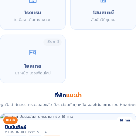
โรงแรม
โฮมสเตย์
ในเมือง เดินทางสะดวก
สัมผัสวิถีชุมชน
เร็ว ๆ นี้
โฮสเทล
ประหยัด เจอเพื่อนใหม่
ที่พัก
แนะนำ
พูลวิลล่าคัดสรร ตรวจสอบแล้ว มีสระส่วนตัวทุกหลัง จองได้เลยผ่านแอป Haadoo
แนะนำ
16 ท่าน
ปันนันฮิลล์
PUNNUNHILL POOLVILLA