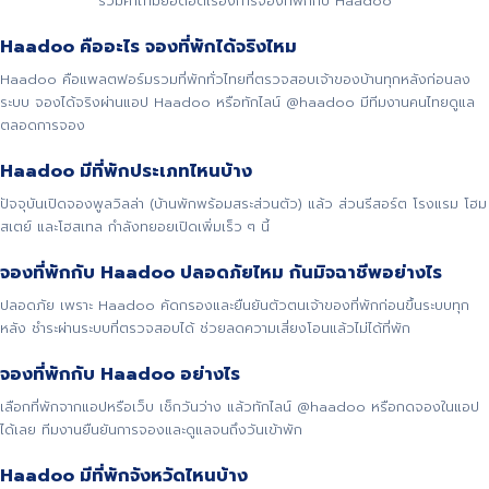
รวมคำถามยอดฮิตเรื่องการจองที่พักกับ Haadoo
Haadoo คืออะไร จองที่พักได้จริงไหม
Haadoo คือแพลตฟอร์มรวมที่พักทั่วไทยที่ตรวจสอบเจ้าของบ้านทุกหลังก่อนลง
ระบบ จองได้จริงผ่านแอป Haadoo หรือทักไลน์ @haadoo มีทีมงานคนไทยดูแล
ตลอดการจอง
Haadoo มีที่พักประเภทไหนบ้าง
ปัจจุบันเปิดจองพูลวิลล่า (บ้านพักพร้อมสระส่วนตัว) แล้ว ส่วนรีสอร์ต โรงแรม โฮม
สเตย์ และโฮสเทล กำลังทยอยเปิดเพิ่มเร็ว ๆ นี้
จองที่พักกับ Haadoo ปลอดภัยไหม กันมิจฉาชีพอย่างไร
ปลอดภัย เพราะ Haadoo คัดกรองและยืนยันตัวตนเจ้าของที่พักก่อนขึ้นระบบทุก
หลัง ชำระผ่านระบบที่ตรวจสอบได้ ช่วยลดความเสี่ยงโอนแล้วไม่ได้ที่พัก
จองที่พักกับ Haadoo อย่างไร
เลือกที่พักจากแอปหรือเว็บ เช็กวันว่าง แล้วทักไลน์ @haadoo หรือกดจองในแอป
ได้เลย ทีมงานยืนยันการจองและดูแลจนถึงวันเข้าพัก
Haadoo มีที่พักจังหวัดไหนบ้าง