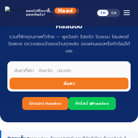
Skip
to
Haadoo
ก็...
อยากไปที่ไหน?
TH
EN
content
อยากทำอะไร?
ที่พักทั่วไทย จองง่าย ปลอดภัย กับ
อ่านว่า หาดู
Haadoo
รวมที่พักคุณภาพทั่วไทย — พูลวิลล่า รีสอร์ต โรงแรม โฮมสเตย์
โฮสเทล ตรวจสอบเจ้าของบ้านทุกหลัง จองผ่านแอปหรือทักไลน์ได้
เลย
ค้นหา
เปิดแอป Haadoo
ทักไลน์ @haadoo