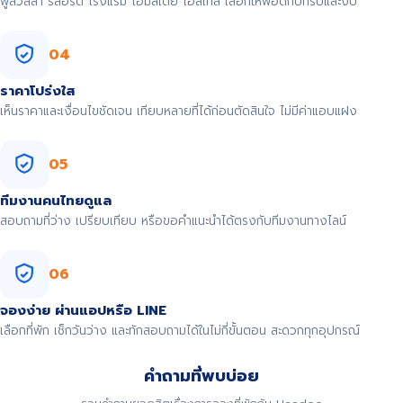
พูลวิลล่า รีสอร์ต โรงแรม โฮมสเตย์ โฮสเทล เลือกให้พอดีกับทริปและงบ
04
ราคาโปร่งใส
เห็นราคาและเงื่อนไขชัดเจน เทียบหลายที่ได้ก่อนตัดสินใจ ไม่มีค่าแอบแฝง
05
ทีมงานคนไทยดูแล
สอบถามที่ว่าง เปรียบเทียบ หรือขอคำแนะนำได้ตรงกับทีมงานทางไลน์
06
จองง่าย ผ่านแอปหรือ LINE
เลือกที่พัก เช็กวันว่าง และทักสอบถามได้ในไม่กี่ขั้นตอน สะดวกทุกอุปกรณ์
คำถามที่พบบ่อย