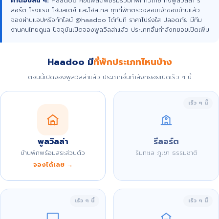
คำตอบสั้น ๆ:
Haadoo คือแพลตฟอร์มรวมที่พักทั่วไทย ทั้งพูลวิลล่า รี
สอร์ต โรงแรม โฮมสเตย์ และโฮสเทล ทุกที่พักตรวจสอบเจ้าของบ้านแล้ว
จองผ่านแอปหรือทักไลน์ @haadoo ได้ทันที ราคาโปร่งใส ปลอดภัย มีทีม
งานคนไทยดูแล ปัจจุบันเปิดจองพูลวิลล่าแล้ว ประเภทอื่นกำลังทยอยเปิดเพิ่ม
Haadoo มี
ที่พักประเภทไหนบ้าง
ตอนนี้เปิดจองพูลวิลล่าแล้ว ประเภทอื่นกำลังทยอยเปิดเร็ว ๆ นี้
เร็ว ๆ นี้
พูลวิลล่า
รีสอร์ต
บ้านพักพร้อมสระส่วนตัว
ริมทะเล ภูเขา ธรรมชาติ
จองได้เลย →
เร็ว ๆ นี้
เร็ว ๆ นี้