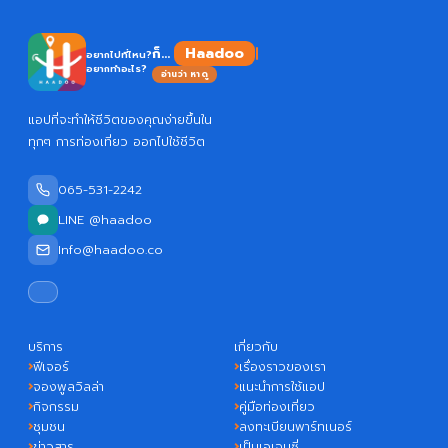
Haadoo
ก็...
อยากไปที่ไหน?
อยากทำอะไร?
อ่านว่า หาดู
แอปที่จะทำให้ชีวิตของคุณง่ายขึ้นใน
ทุกๆ การท่องเที่ยว ออกไปใช้ชีวิต
065-531-2242
LINE @haadoo
Info@haadoo.co
บริการ
เกี่ยวกับ
ฟีเจอร์
เรื่องราวของเรา
จองพูลวิลล่า
แนะนำการใช้แอป
กิจกรรม
คู่มือท่องเที่ยว
ชุมชน
ลงทะเบียนพาร์ทเนอร์
ข่าวสาร
เป็นเอเจนซี่