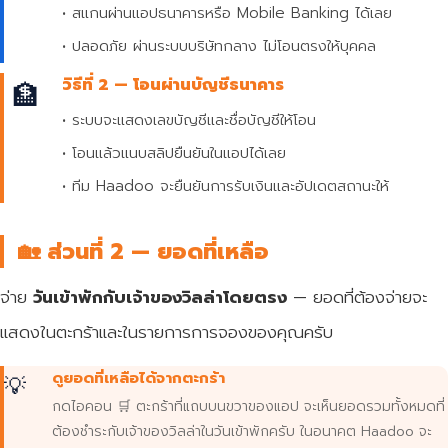
• สแกนผ่านแอปธนาคารหรือ Mobile Banking ได้เลย
• ปลอดภัย ผ่านระบบบริษัทกลาง ไม่โอนตรงให้บุคคล
วิธีที่ 2 — โอนผ่านบัญชีธนาคาร
🏦
• ระบบจะแสดงเลขบัญชีและชื่อบัญชีให้โอน
• โอนแล้วแนบสลิปยืนยันในแอปได้เลย
• ทีม Haadoo จะยืนยันการรับเงินและอัปเดตสถานะให้
🏡 ส่วนที่ 2 — ยอดที่เหลือ
จ่าย
วันเข้าพักกับเจ้าของวิลล่าโดยตรง
— ยอดที่ต้องจ่ายจะ
แสดงในตะกร้าและในรายการการจองของคุณครับ
ดูยอดที่เหลือได้จากตะกร้า
💡
กดไอคอน 🛒 ตะกร้าที่แถบบนขวาของแอป จะเห็นยอดรวมทั้งหมดที่
ต้องชำระกับเจ้าของวิลล่าในวันเข้าพักครับ ในอนาคต Haadoo จะ