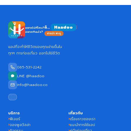
Haadoo
ก็...
อยากไปที่ไหน?
อยากทำอะไร?
อ่านว่า หาดู
แอปที่จะทำให้ชีวิตของคุณง่ายขึ้นใน
ทุกๆ การท่องเที่ยว ออกไปใช้ชีวิต
065-531-2242
LINE @haadoo
Info@haadoo.co
บริการ
เกี่ยวกับ
ฟีเจอร์
เรื่องราวของเรา
จองพูลวิลล่า
แนะนำการใช้แอป
กิจกรรม
คู่มือท่องเที่ยว