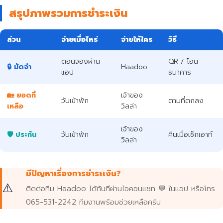
สรุปภาพรวมการชำระเงิน
ส่วน
จ่ายเมื่อไหร่
จ่ายให้ใคร
วิธี
ตอนจองผ่าน
QR / โอน
🔒 มัดจำ
Haadoo
แอป
ธนาคาร
🏡 ยอดที่
เจ้าของ
วันเข้าพัก
ตามที่ตกลง
เหลือ
วิลล่า
เจ้าของ
🛡️ ประกัน
วันเข้าพัก
คืนเมื่อเช็กเอาท์
วิลล่า
มีปัญหาเรื่องการชำระเงิน?
⚠️
ติดต่อทีม Haadoo ได้ทันทีผ่านไอคอนแชท 💬 ในแอป หรือโทร
065-531-2242 ทีมงานพร้อมช่วยเหลือครับ