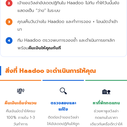
เจ้าของวิลล่าอัปเดตปฏิทินใน Haadoo ไม่ทัน ทำให้วันนั้นยัง
2
แสดงเป็น “ว่าง” ในระบบ
คุณเห็นวันว่างใน Haadoo และทำการจอง + โอนมัดจำเข้า
3
มา
ทีม Haadoo ตรวจพบการจองซ้ำ และดำเนินการยกเลิก
4
พร้อม
คืนเงินให้คุณทันที
สิ่งที่ Haadoo จะดำเนินการให้คุณ
💸
🔍
🏡
คืนเงินเต็มจำนวน
ตรวจสอบและ
หาที่พักทดแทน
แก้ไข
คืนเงินมัดจำให้ครบ
ช่วยหาพูลวิลล่า
ติดต่อเจ้าของวิลล่า
100% ภายใน 1-3
ทดแทนในราคา
ให้อัปเดตปฏิทินให้ถูก
วันทำการ
เดียวกันหรือดีกว่าให้