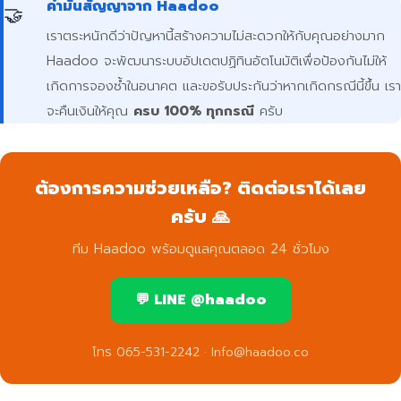
คำมั่นสัญญาจาก Haadoo
🤝
เราตระหนักดีว่าปัญหานี้สร้างความไม่สะดวกให้กับคุณอย่างมาก
Haadoo จะพัฒนาระบบอัปเดตปฏิทินอัตโนมัติเพื่อป้องกันไม่ให้
เกิดการจองซ้ำในอนาคต และขอรับประกันว่าหากเกิดกรณีนี้ขึ้น เรา
จะคืนเงินให้คุณ
ครบ 100% ทุกกรณี
ครับ
ต้องการความช่วยเหลือ? ติดต่อเราได้เลย
ครับ 🙏
ทีม Haadoo พร้อมดูแลคุณตลอด 24 ชั่วโมง
💬 LINE @haadoo
โทร 065-531-2242 · Info@haadoo.co