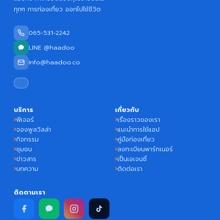
ทุกๆ การท่องเที่ยว ออกไปใช้ชีวิต
065-531-2242
LINE @haadoo
Info@haadoo.co
บริการ
เกี่ยวกับ
ฟีเจอร์
เรื่องราวของเรา
จองพูลวิลล่า
แนะนำการใช้แอป
กิจกรรม
คู่มือท่องเที่ยว
ชุมชน
ลงทะเบียนพาร์ทเนอร์
ข่าวสาร
เป็นเอเจนซี่
บทความ
ติดต่อเรา
ติดตามเรา