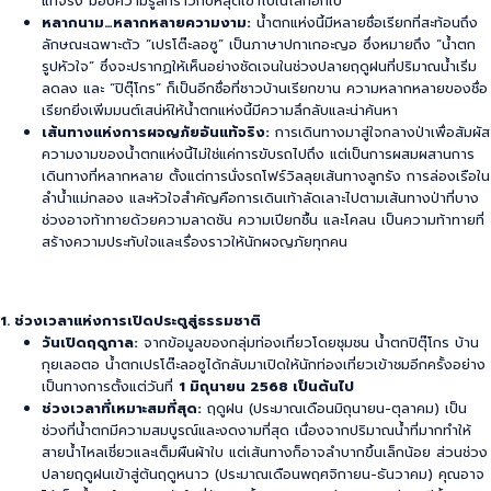
แท้จริง มอบความรู้สึกราวกับหลุดเข้าไปในโลกอีกใบ
หลากนาม…หลากหลายความงาม:
น้ำตกแห่งนี้มีหลายชื่อเรียกที่สะท้อนถึง
ลักษณะเฉพาะตัว “เปรโต๊ะลอซู” เป็นภาษาปกาเกอะญอ ซึ่งหมายถึง “น้ำตก
รูปหัวใจ” ซึ่งจะปรากฏให้เห็นอย่างชัดเจนในช่วงปลายฤดูฝนที่ปริมาณน้ำเริ่ม
ลดลง และ “ปิตุ๊โกร” ก็เป็นอีกชื่อที่ชาวบ้านเรียกขาน ความหลากหลายของชื่อ
เรียกยิ่งเพิ่มมนต์เสน่ห์ให้น้ำตกแห่งนี้มีความลึกลับและน่าค้นหา
เส้นทางแห่งการผจญภัยอันแท้จริง:
การเดินทางมาสู่ใจกลางป่าเพื่อสัมผัส
ความงามของน้ำตกแห่งนี้ไม่ใช่แค่การขับรถไปถึง แต่เป็นการผสมผสานการ
เดินทางที่หลากหลาย ตั้งแต่การนั่งรถโฟร์วิลลุยเส้นทางลูกรัง การล่องเรือใน
ลำน้ำแม่กลอง และหัวใจสำคัญคือการเดินเท้าลัดเลาะไปตามเส้นทางป่าที่บาง
ช่วงอาจท้าทายด้วยความลาดชัน ความเปียกชื้น และโคลน เป็นความท้าทายที่
สร้างความประทับใจและเรื่องราวให้นักผจญภัยทุกคน
1. ช่วงเวลาแห่งการเปิดประตูสู่ธรรมชาติ
วันเปิดฤดูกาล:
จากข้อมูลของกลุ่มท่องเที่ยวโดยชุมชน น้ำตกปิตุ๊โกร บ้าน
กุยเลอตอ น้ำตกเปรโต๊ะลอซูได้กลับมาเปิดให้นักท่องเที่ยวเข้าชมอีกครั้งอย่าง
เป็นทางการตั้งแต่วันที่
1 มิถุนายน 2568 เป็นต้นไป
ช่วงเวลาที่เหมาะสมที่สุด:
ฤดูฝน (ประมาณเดือนมิถุนายน-ตุลาคม) เป็น
ช่วงที่น้ำตกมีความสมบูรณ์และงดงามที่สุด เนื่องจากปริมาณน้ำที่มากทำให้
สายน้ำไหลเชี่ยวและเต็มผืนผ้าใบ แต่เส้นทางก็อาจลำบากขึ้นเล็กน้อย ส่วนช่วง
ปลายฤดูฝนเข้าสู่ต้นฤดูหนาว (ประมาณเดือนพฤศจิกายน-ธันวาคม) คุณอาจ