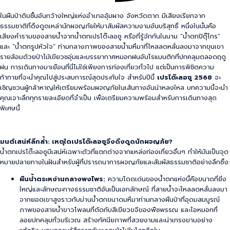
ในผืนป่าดิบชื้นอันกว้างใหญ่แห่งอำเภออุ้มผาง จังหวัดตาก มีเสียงเรียกจาก
ธรรมชาติที่ดึงดูดเหล่านักผจญภัยให้มาสัมผัสความงามอันบริสุทธิ์ หนึ่งในนั้นคือ
เสียงคำรามของสายน้ำจากน้ำตกเปรโต๊ะลอซู หรือที่รู้จักกันในนาม “น้ำตกปิตุ๊โกร”
และ “น้ำตกรูปหัวใจ” ท่ามกลางภาพของสายน้ำมหึมาที่ไหลลดหลั่นลงมาจากขุนเขา
รายล้อมด้วยป่าไม้เขียวชอุ่มและบรรยากาศหมอกฝนอันโรแมนติกที่ปกคลุมตลอดฤดู
ฝน การเดินทางมาเยือนที่นี่ไม่ใช่เพียงการท่องเที่ยวทั่วไป แต่เป็นการพิชิตความ
ท้าทายที่จะนำคุณไปสู่ประสบการณ์สุดประทับใจ สำหรับปีนี้
เปรโต๊ะลอซู 2568
จะ
เชิญชวนผู้กล้าหาญให้เตรียมพร้อมผจญภัยในเส้นทางอันน่าหลงใหล บทความนี้จะนำ
คุณเจาะลึกทุกรายละเอียดที่จำเป็น เพื่อเตรียมความพร้อมสำหรับการเดินทางสุด
พิเศษนี้
มนต์เสน่ห์ลึกล้ำ: เหตุใดเปรโต๊ะลอซูจึงดึงดูดนักผจญภัย?
น้ำตกเปรโต๊ะลอซูมีเสน่ห์เฉพาะตัวที่แตกต่างจากแหล่งท่องเที่ยวอื่นๆ ทำให้มันเป็นจุด
หมายปลายทางในฝันสำหรับผู้ที่ปรารถนาการผจญภัยและสัมผัสธรรมชาติอย่างลึกซึ้ง:
ผืนน้ำตระหง่านกลางพงไพร:
ความโดดเด่นของน้ำตกแห่งนี้คือขนาดที่ยิ่ง
ใหญ่และลักษณะทางธรรมชาติอันเป็นเอกลักษณ์ ที่สายน้ำจะไหลลดหลั่นลงมา
จากยอดเขาสูงราวกับม่านน้ำตกขนาดมหึมาท่ามกลางผืนป่าที่อุดมสมบูรณ์
ภาพของสายน้ำขาวโพลนที่ตัดกับสีเขียวขจีของพืชพรรณ และไอหมอกที่
ลอยปกคลุมทั่วบริเวณ สร้างทัศนียภาพที่สวยงามและน่าเกรงขามอย่าง