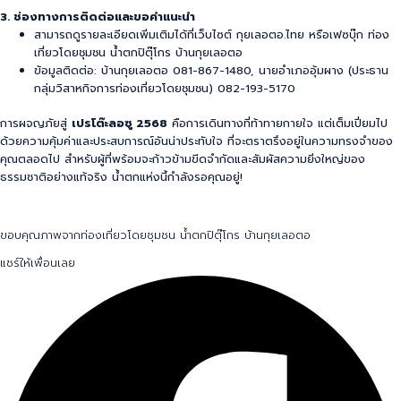
3. ช่องทางการติดต่อและขอคำแนะนำ
สามารถดูรายละเอียดเพิ่มเติมได้ที่เว็บไซต์
กุยเลอตอ.ไทย
หรือเฟซบุ๊ก
ท่อง
เที่ยวโดยชุมชน น้ำตกปิตุ๊โกร บ้านกุยเลอตอ
ข้อมูลติดต่อ: บ้านกุยเลอตอ 081-867-1480, นายอำเภออุ้มผาง (ประธาน
กลุ่มวิสาหกิจการท่องเที่ยวโดยชุมชน) 082-193-5170
การผจญภัยสู่
เปรโต๊ะลอซู 2568
คือการเดินทางที่ท้าทายกายใจ แต่เต็มเปี่ยมไป
ด้วยความคุ้มค่าและประสบการณ์อันน่าประทับใจ ที่จะตราตรึงอยู่ในความทรงจำของ
คุณตลอดไป สำหรับผู้ที่พร้อมจะก้าวข้ามขีดจำกัดและสัมผัสความยิ่งใหญ่ของ
ธรรมชาติอย่างแท้จริง น้ำตกแห่งนี้กำลังรอคุณอยู่!
ขอบคุณภาพจากท่องเที่ยวโดยชุมชน น้ำตกปิตุ๊โกร บ้านกุยเลอตอ
แชร์ให้เพื่อนเลย