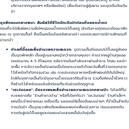
บริการจากกรุงเทพฯ หรือเชียงใหม่) เพื่อเดินทางสู่อุ้มผาง และจุดเริ่มต้นเดิน
ป่า
จุดพักแรมกลางพนา: สัมผัสวิถีชีวิตนักเดินป่าก่อนถึงยอดน้ำตก
ก่อนที่จะได้สัมผัสความยิ่งใหญ่ของน้ำตกเปรโต๊ะลอซู นักเดินทางทุกคนจะต้องมาพัก
แรม ณ จุดกางเต็นท์ ซึ่งเป็นเหมือนโอเอซิสกลางป่า มอบประสบการณ์การพักแรมที่
น่าจดจำ
ทำเลที่ตั้งและสิ่งอำนวยความสะดวก:
จุดกางเต็นท์ของเปรโต๊ะลอซูยังคง
เป็นจุดพักหลัก ตั้งอยู่บนลานหญ้ากว้างกลางหุบเขา ห่างจากหมู่บ้านกุยเลอ
ตอประมาณ 4-5 กิโลเมตร หลังจากเดินเท้าลัดเลาะผ่านลำธาร โคลน และป่า
รกชื้น การจัดวางเต็นท์จะแบ่งเป็นโซนกระจายตัวโดยเว้นพื้นที่ว่างตรงกลาง
ไว้สำหรับทำกิจกรรมร่วม เช่น การประกอบอาหารหรือพักผ่อนใต้ต้นไม้ใหญ่
ใกล้กับจุดกางเต็นท์จะมีจุดอาบน้ำธรรมชาติริมลำธาร รวมถึงห้องน้ำชั่วคราว
ที่สร้างไว้สำหรับรองรับนักท่องเที่ยวในช่วงเปิดฤดูกาล
“เซเว่นดอย”: มิตรภาพและสิ่งอำนวยความสะดวกกลางป่า:
ไฮไลต์ที่ไม่
ควรพลาดคือ “ร้านค้าชาวบ้าน” หรือที่เรียกกันว่า “เซเว่นดอย” ร้านค้าเล็กๆ
แห่งนี้จะจำหน่ายขนม เครื่องดื่ม และของใช้เบื้องต้นแบบง่ายๆ ที่จำเป็นสำหรับ
การเดินป่า เป็นจุดแวะพักเติมพลังและพบปะเพื่อนร่วมทาง ก่อนจะออกเดิน
ทางต่อสู่เปรโต๊ะลอซูและดอยมะม่วงสามหมื่นในวันรุ่งขึ้น