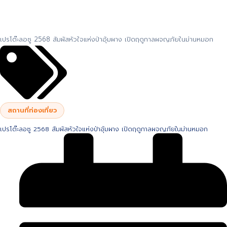
เปรโต๊ะลอซู 2568 สัมผัสหัวใจแห่งป่าอุ้มผาง เปิดฤดูกาลผจญภัยในม่านหมอก
สถานที่ท่องเที่ยว
เปรโต๊ะลอซู 2568 สัมผัสหัวใจแห่งป่าอุ้มผาง เปิดฤดูกาลผจญภัยในม่านหมอก