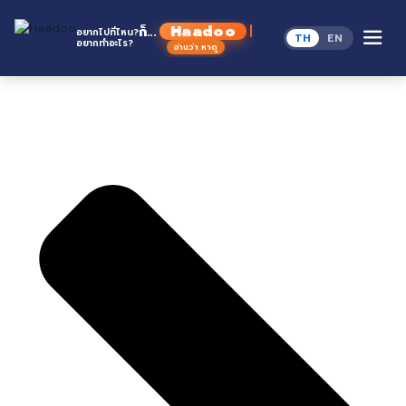
Skip
Home
to
H
ก็...
อยากไปที่ไหน?
TH
EN
content
อยากทำอะไร?
อ่านว่า หาดู