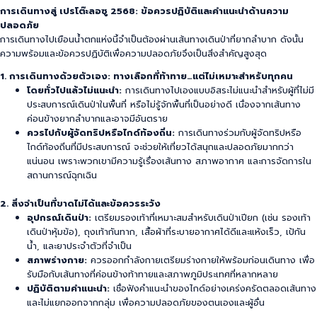
การเดินทางสู่ เปรโต๊ะลอซู 2568: ข้อควรปฏิบัติและคำแนะนำด้านความ
ปลอดภัย
การเดินทางไปเยือนน้ำตกแห่งนี้จำเป็นต้องผ่านเส้นทางเดินป่าที่ยากลำบาก ดังนั้น
ความพร้อมและข้อควรปฏิบัติเพื่อความปลอดภัยจึงเป็นสิ่งสำคัญสูงสุด
1. การเดินทางด้วยตัวเอง: ทางเลือกที่ท้าทาย…แต่ไม่เหมาะสำหรับทุกคน
โดยทั่วไปแล้วไม่แนะนำ:
การเดินทางไปเองแบบอิสระไม่แนะนำสำหรับผู้ที่ไม่มี
ประสบการณ์เดินป่าในพื้นที่ หรือไม่รู้จักพื้นที่เป็นอย่างดี เนื่องจากเส้นทาง
ค่อนข้างยากลำบากและอาจมีอันตราย
ควรไปกับผู้จัดทริปหรือไกด์ท้องถิ่น:
การเดินทางร่วมกับผู้จัดทริปหรือ
ไกด์ท้องถิ่นที่มีประสบการณ์ จะช่วยให้เที่ยวได้สนุกและปลอดภัยมากกว่า
แน่นอน เพราะพวกเขามีความรู้เรื่องเส้นทาง สภาพอากาศ และการจัดการใน
สถานการณ์ฉุกเฉิน
2. สิ่งจำเป็นที่ขาดไม่ได้และข้อควรระวัง
อุปกรณ์เดินป่า:
เตรียมรองเท้าที่เหมาะสมสำหรับเดินป่าเปียก (เช่น รองเท้า
เดินป่าหุ้มข้อ), ถุงเท้ากันทาก, เสื้อผ้าที่ระบายอากาศได้ดีและแห้งเร็ว, เป้กัน
น้ำ, และยาประจำตัวที่จำเป็น
สภาพร่างกาย:
ควรออกกำลังกายเตรียมร่างกายให้พร้อมก่อนเดินทาง เพื่อ
รับมือกับเส้นทางที่ค่อนข้างท้าทายและสภาพภูมิประเทศที่หลากหลาย
ปฏิบัติตามคำแนะนำ:
เชื่อฟังคำแนะนำของไกด์อย่างเคร่งครัดตลอดเส้นทาง
และไม่แยกออกจากกลุ่ม เพื่อความปลอดภัยของตนเองและผู้อื่น