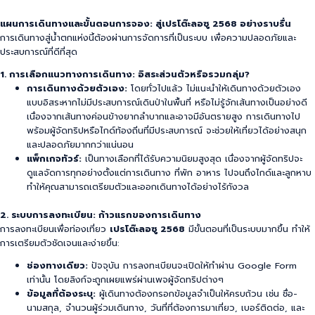
แผนการเดินทางและขั้นตอนการจอง: สู่เปรโต๊ะลอซู 2568 อย่างราบรื่น
การเดินทางสู่น้ำตกแห่งนี้ต้องผ่านการจัดการที่เป็นระบบ เพื่อความปลอดภัยและ
ประสบการณ์ที่ดีที่สุด
1. การเลือกแนวทางการเดินทาง: อิสระส่วนตัวหรือรวมกลุ่ม?
การเดินทางด้วยตัวเอง:
โดยทั่วไปแล้ว ไม่แนะนำให้เดินทางด้วยตัวเอง
แบบอิสระหากไม่มีประสบการณ์เดินป่าในพื้นที่ หรือไม่รู้จักเส้นทางเป็นอย่างดี
เนื่องจากเส้นทางค่อนข้างยากลำบากและอาจมีอันตรายสูง การเดินทางไป
พร้อมผู้จัดทริปหรือไกด์ท้องถิ่นที่มีประสบการณ์ จะช่วยให้เที่ยวได้อย่างสนุก
และปลอดภัยมากกว่าแน่นอน
แพ็กเกจทัวร์:
เป็นทางเลือกที่ได้รับความนิยมสูงสุด เนื่องจากผู้จัดทริปจะ
ดูแลจัดการทุกอย่างตั้งแต่การเดินทาง ที่พัก อาหาร ไปจนถึงไกด์และลูกหาบ
ทำให้คุณสามารถเตรียมตัวและออกเดินทางได้อย่างไร้กังวล
2. ระบบการลงทะเบียน: ก้าวแรกของการเดินทาง
การลงทะเบียนเพื่อท่องเที่ยว
เปรโต๊ะลอซู 2568
มีขั้นตอนที่เป็นระบบมากขึ้น ทำให้
การเตรียมตัวชัดเจนและง่ายขึ้น:
ช่องทางเดียว:
ปัจจุบัน การลงทะเบียนจะเปิดให้ทำผ่าน Google Form
เท่านั้น โดยลิงก์จะถูกเผยแพร่ผ่านเพจผู้จัดทริปต่างๆ
ข้อมูลที่ต้องระบุ:
ผู้เดินทางต้องกรอกข้อมูลจำเป็นให้ครบถ้วน เช่น ชื่อ-
นามสกุล, จำนวนผู้ร่วมเดินทาง, วันที่ที่ต้องการมาเที่ยว, เบอร์ติดต่อ, และ