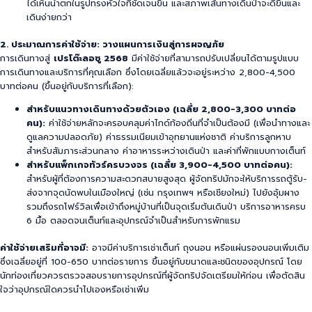
ได้เห็นน้ำตกในรูปทรงหัวใจที่ชัดเจนขึ้น และสภาพเส้นทางเดินป่าจะดีขึ้นและ
เดินง่ายกว่า
2. ประมาณการค่าใช้จ่าย: วางแผนการเงินสู่การผจญภัย
การเดินทางสู่
เปรโต๊ะลอซู 2568
มีค่าใช้จ่ายที่สามารถปรับเปลี่ยนได้ตามรูปแบบ
การเดินทางและบริการที่คุณเลือก ซึ่งโดยเฉลี่ยแล้วจะอยู่ระหว่าง 2,800-4,500
บาทต่อคน (ขึ้นอยู่กับบริการที่เลือก):
สำหรับแนวทางเดินทางด้วยตัวเอง (เฉลี่ย 2,800-3,300 บาทต่อ
คน):
ค่าใช้จ่ายหลักจะครอบคลุมค่าไกด์ท้องถิ่นที่จำเป็นต้องมี (เพื่อนำทางและ
ดูแลความปลอดภัย) ค่าธรรมเนียมเข้าอุทยานแห่งชาติ ค่าบริการลูกหาบ
สำหรับสัมภาระส่วนกลาง ค่าอาหารระหว่างเดินป่า และค่าที่พักแบบกางเต็นท์
สำหรับแพ็กเกจทัวร์ครบวงจร (เฉลี่ย 3,900-4,500 บาทต่อคน):
สำหรับผู้ที่ต้องการความสะดวกสบายสูงสุด ผู้จัดทริปมักจะให้บริการรถตู้รับ-
ส่งจากจุดนัดพบในเมืองใหญ่ (เช่น กรุงเทพฯ หรือเชียงใหม่) ไปยังอุ้มผาง
รวมถึงรถโฟร์วิลเพื่อเข้าถึงหมู่บ้านที่เป็นจุดเริ่มต้นเดินป่า บริการอาหารครบ
6 มื้อ ตลอดจนเต็นท์และอุปกรณ์จำเป็นสำหรับการพักแรม
ค่าใช้จ่ายเสริมที่อาจมี:
อาจมีค่าบริการเช่าเต็นท์ ถุงนอน หรือแผ่นรองนอนเพิ่มเติม
ซึ่งเฉลี่ยอยู่ที่ 100-650 บาทต่อรายการ ขึ้นอยู่กับขนาดและชนิดของอุปกรณ์ โดย
นักท่องเที่ยวควรตรวจสอบรายการอุปกรณ์ที่ผู้จัดทริปจัดเตรียมให้ก่อน เพื่อตัดสิน
ใจว่าอุปกรณ์ใดควรนำไปเองหรือเช่าเพิ่ม