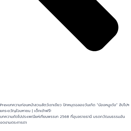
Prev
บทความก่อนหน้า
สวนสัตว์เขาเขียว ปักหมุดฉลองวันเกิด “น้องหมูเด้ง” ฮิปโปฯ
แคระขวัญใจมหาชน | เด็กเข้าฟรี!
บทความถัดไป
ประเพณีแห่เทียนพรรษา 2568 ที่อุบลราชธานี มรดกวัฒนธรรมอัน
งดงามตระการตา