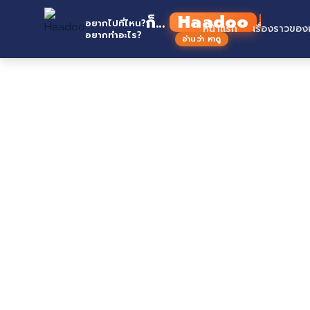
Skip
Haadoo
Home
ก็...
to
อยากไปที่ไหน?
หน้าแรก
เรื่องราวของ
อยากทำอะไร?
อ่านว่า หาดู
content