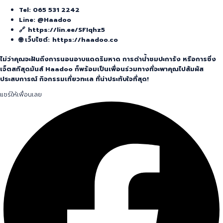
Tel: 065 531 2242
Line: @Haadoo
🔗
https://lin.ee/SFIqhz5
🌐 เว็บไซต์:
https://haadoo.co
ไม่ว่าคุณจะฝันถึงการนอนอาบแดดริมหาด การดำน้ำชมปะการัง หรือการซิ่ง
เจ็ตสกีสุดมันส์ Haadoo ก็พร้อมเป็นเพื่อนร่วมทางที่จะพาคุณไปสัมผัส
ประสบการณ์ กิจกรรมเที่ยวทะเล ที่น่าประทับใจที่สุด!
แชร์ให้เพื่อนเลย