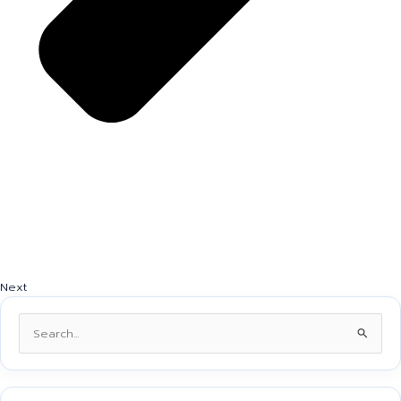
Next
Search
for: