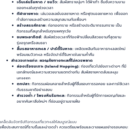
เดินเล่นริมหาด / ชมวิว:
สัมผัสทรายนุ่มๆ ใต้ฝ่าเท้า ซึมซับความงาม
ของทะเลในทุกช่วงเวลา
กีฬาชายหาด:
เล่นวอลเลย์บอลชายหาด หรือฟุตบอลชายหาด เพื่อออก
กำลังกายและสร้างความสนุกสนานกับเพื่อนๆ
สร้างสรรค์ทราย:
ก่อกองทราย หรือสร้างประติมากรรมทราย เป็น
กิจกรรมที่สนุกสำหรับทุกเพศทุกวัย
ชมพระอาทิตย์:
สัมผัสช่วงเวลาที่ท้องฟ้าเปลี่ยนสีสวยงามที่สุดยาม
รุ่งอรุณหรือสนธยา
ลิ้มรสอาหารทะเล / ปาร์ตี้ริมหาด:
เพลิดเพลินกับอาหารทะเลสดใหม่
พร้อมชมวิวทะเล หรือจัดปาร์ตี้ริมหาดในยามค่ำคืน
สำรวจเกาะแก่ง: ผจญภัยทางทะเลที่ไม่ควรพลาด
ล่องเรือชมเกาะ (Island Hopping):
ท่องเที่ยวไปยังเกาะต่างๆ ที่มี
เอกลักษณ์และความสวยงามแตกต่างกัน สัมผัสชายหาดลับและมุม
unseen
ตกปลา:
กิจกรรมผ่อนคลายสำหรับผู้ที่ชื่นชอบการรอคอย และการใช้เวลา
กับธรรมชาติอย่างสงบ
สำรวจถ้ำ / โพรงหินริมทะเล:
กิจกรรมสำหรับผู้ที่รักการผจญภัยและ
อยากค้นหาสิ่งใหม่ๆ ที่ซ่อนอยู่ตามชายฝั่ง
เคล็ดลับจัดทริปกิจกรรมเที่ยวทะเลให้สมบูรณ์แบบ
เพื่อประสบการณ์ที่ราบรื่นและน่าจดจำ ควรเตรียมพร้อมและวางแผนอย่างรอบคอบ: