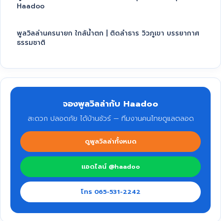
Haadoo
พูลวิลล่านครนายก ใกล้น้ำตก | ติดลำธาร วิวภูเขา บรรยากาศ
ธรรมชาติ
จองพูลวิลล่ากับ Haadoo
สะดวก ปลอดภัย ได้บ้านชัวร์ — ทีมงานคนไทยดูแลตลอด
ดูพูลวิลล่าทั้งหมด
แอดไลน์ @haadoo
โทร 065-531-2242