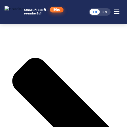
Skip
Home
to
Haadoo
ก็...
อยากไปที่ไหน?
TH
EN
content
อยากทำอะไร?
อ่านว่า หาดู