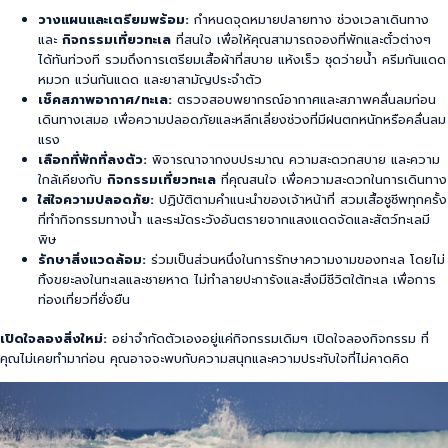
วางแผนและเตรียมพร้อม:
กำหนดจุดหมายปลายทาง ช่วงเวลาเดินทาง
และ
กิจกรรมเที่ยวทะเล
ที่สนใจ เพื่อให้คุณสามารถจองที่พักและตั๋วต่างๆ
ได้ทันท่วงที รวมถึงการเตรียมเสื้อผ้าที่สบาย แห้งเร็ว ชุดว่ายน้ำ ครีมกันแดด
หมวก แว่นกันแดด และยาสามัญประจำตัว
เช็คสภาพอากาศ/ทะเล:
ตรวจสอบพยากรณ์อากาศและสภาพคลื่นลมก่อน
เดินทางเสมอ เพื่อความปลอดภัยและหลีกเลี่ยงช่วงที่มีฝนตกหนักหรือคลื่นลม
แรง
เลือกที่พักที่ลงตัว:
พิจารณาจากงบประมาณ ความสะดวกสบาย และความ
ใกล้เคียงกับ
กิจกรรมเที่ยวทะเล
ที่คุณสนใจ เพื่อความสะดวกในการเดินทาง
ใส่ใจความปลอดภัย:
ปฏิบัติตามคำแนะนำของเจ้าหน้าที่ สวมเสื้อชูชีพทุกครั้ง
ที่ทำกิจกรรมทางน้ำ และระมัดระวังอันตรายจากแสงแดดจัดและสัตว์ทะเลมี
พิษ
รักษาสิ่งแวดล้อม:
ร่วมเป็นส่วนหนึ่งในการรักษาความงามของทะเล โดยไม่
ทิ้งขยะลงในทะเลและชายหาด ไม่ทำลายปะการังและสิ่งมีชีวิตใต้ทะเล เพื่อการ
ท่องเที่ยวที่ยั่งยืน
เปิดใจลองสิ่งใหม่:
อย่าจำกัดตัวเองอยู่แค่กิจกรรมเดิมๆ เปิดใจลองกิจกรรม
ที่
คุณไม่เคยทำมาก่อน คุณอาจจะพบกับความสนุกและความประทับใจที่ไม่คาดคิด