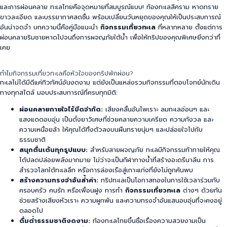
และการผ่อนคลาย ทะเลไทยคือจุดหมายที่สมบูรณ์แบบ! ท้องทะเลสีคราม หาดทราย
ขาวละเอียด และบรรยากาศสดชื่น พร้อมเปลี่ยนวันหยุดของคุณให้เป็นประสบการณ์
อันน่าจดจำ บทความนี้คือคู่มือแนะนำ
กิจกรรมเที่ยวทะเล
ที่หลากหลาย ตั้งแต่การ
ผ่อนคลายริมชายหาดไปจนถึงการผจญภัยใต้น้ำ เพื่อให้ทริปของคุณพิเศษยิ่งกว่าที่
เคย
ทำไมกิจกรรมเที่ยวทะเลคือหัวใจของทริปพักผ่อน?
ทะเลไม่ได้มีดีแค่ทิวทัศน์อันงดงาม แต่ยังเป็นแหล่งรวมกิจกรรม
ที่ตอบโจทย์นักเดิน
ทางทุกสไตล์ มอบประสบการณ์ที่ครบทุกมิติ:
ผ่อนคลายกายใจไร้ขีดจำกัด:
เสียงคลื่นอันไพเราะ ลมทะเลอ่อนๆ และ
แสงแดดอบอุ่น เป็นดั่งยาวิเศษที่ช่วยคลายความเครียด ความกังวล และ
ความเหนื่อยล้า ให้คุณได้ทิ้งตัวลงบนผืนทรายนุ่มๆ และปล่อยใจไปกับ
ธรรมชาติ
สนุกตื่นเต้นทุกรูปแบบ:
สำหรับสายผจญภัย ทะเลมีกิจกรรมท้าทายให้คุณ
ได้ปลดปล่อยพลังมากมาย ไม่ว่าจะเป็นกีฬาทางน้ำที่สร้างอะดรีนาลีน การ
สำรวจโลกใต้ทะเลลึก หรือการล่องเรือสู่เกาะแก่งที่ยังไม่ถูกค้นพบ
สร้างความทรงจำอันล้ำค่า:
ทริปทะเลเป็นโอกาสทองในการใช้เวลาร่วมกับ
ครอบครัว คนรัก หรือเพื่อนฝูง การทำ
กิจกรรมเที่ยวทะเล
ต่างๆ ด้วยกัน
ช่วยสร้างเสียงหัวเราะ ความผูกพัน และความทรงจำอันแสนอบอุ่นที่จะคงอยู่
ตลอดไป
ดื่มด่ำธรรมชาติงดงาม:
ท้องทะเลไทยขึ้นชื่อเรื่องความสวยงามเป็น