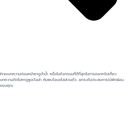
Prev
บทความก่อนหน้า
หาดูดำน้ำ หนึ่งในกิจกรรมที่ดีที่สุดในการออกทริปเที่ยว
บทความถัดไป
หาดูพูลวิลล่า ค้นพบโอเอซิสส่วนตัว…ยกระดับประสบการณ์พักผ่อน
ของคุณ