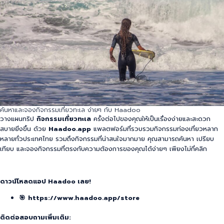
ค้นหาและจองกิจกรรมเที่ยวทะเล ง่ายๆ กับ Haadoo
วางแผนทริป
กิจกรรมเที่ยวทะเล
ครั้งต่อไปของคุณให้เป็นเรื่องง่ายและสะดวก
สบายยิ่งขึ้น ด้วย
Haadoo.app
แพลตฟอร์มที่รวบรวมกิจกรรมท่องเที่ยวหลาก
หลายทั่วประเทศไทย รวมถึงกิจกรรม
ที่น่าสนใจมากมาย คุณสามารถค้นหา เปรียบ
เทียบ และจองกิจกรรมที่ตรงกับความต้องการของคุณได้ง่ายๆ เพียงไม่กี่คลิก
ดาวน์โหลดแอป Haadoo เลย!
🎯
https://www.haadoo.app/store
ติดต่อสอบถามเพิ่มเติม: