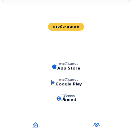
ดาวน์โหลดเลย
เริ่มต้นทริปในฝันของคุณวันนี้
ดาวน์โหลดแอป Haadoo ฟรี วางแผนเที่ยวไทยได้ครบจบในที่เดียว
ดาวน์โหลดบน
App Store
ดาวน์โหลดบน
Google Play
ใช้งานบน
เว็บแอป