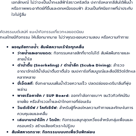
เอกลักษณ์ ไม่ว่าจะเป็นน้ำทะเลสีฟ้าใสราวคริสตัล ปะการังหลากสีสันใต้ผืนน้ำ
หรือภาพพระอาทิตย์ที่ขึ้นและตกเหนือขอบฟ้า ล้วนเป็นทัศนียภาพที่น่าประทับ
ใจไม่รู้ลืม
คัดสรรมนต์เสน่ห์ แนะนำกิจกรรมเที่ยวทะเลยอดนิยม
ทะเลไทยมีกิจกรรม
ให้เลือกมากมาย ไม่ว่าคุณจะชอบความสงบ หรือความท้าทาย:
ผจญภัยทางน้ำ: สัมผัสความเร้าใจทุกคลื่น
ว่ายน้ำและอาบแดด:
กิจกรรมคลาสสิกที่ขาดไม่ได้ สัมผัสผืนทรายและ
สายน้ำใส
ดำน้ำตื้น (Snorkeling) / ดำน้ำลึก (Scuba Diving):
สำรวจ
อาณาจักรใต้น้ำอันน่าตื่นตาตื่นใจ ชมปะการังที่สมบูรณ์และสิ่งมีชีวิตใต้ทะเล
หลากหลาย
ขี่เจ็ตสกี:
ซิ่งทะยานบนผืนน้ำด้วยความเร็ว ปลดปล่อยอะดรีนาลีนที่พุ่ง
พล่าน
พายเรือคายัค / SUP Board:
ออกกำลังกายเบาๆ ชมวิวทิวทัศน์ริม
ชายฝั่ง หรือสำรวจถ้ำและป่าโกงกางที่ซ่อนเร้น
วินด์เซิร์ฟ / ไคท์เซิร์ฟ:
สำหรับผู้ที่หลงใหลความท้าทายและทักษะในการ
ควบคุมลมและคลื่น
เล่นบานาน่าโบ๊ท / โดนัท:
กิจกรรมสนุกสุดเหวี่ยงสำหรับกลุ่มเพื่อนและ
ครอบครัว สร้างเสียงหัวเราะไม่รู้จบ
สัมผัสหาดทราย: กิจกรรมบนบกเพื่อวันพักผ่อน