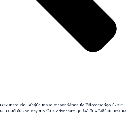
Prev
บทความก่อนหน้า
คู่มือ เทคนิค การจองที่พักออนไลน์ให้ได้ราคาดีที่สุด ปี2025
บทความถัดไป
One day trip กับ 4 adventure สุดมันส์เติมพลังชีวิตในนครนายก!