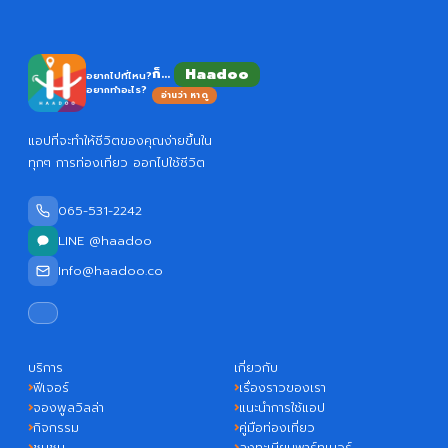
Haadoo
ก็...
อยากไปที่ไหน?
อยากทำอะไร?
อ่านว่า หาดู
แอปที่จะทำให้ชีวิตของคุณง่ายขึ้นใน
ทุกๆ การท่องเที่ยว ออกไปใช้ชีวิต
065-531-2242
LINE @haadoo
Info@haadoo.co
บริการ
เกี่ยวกับ
ฟีเจอร์
เรื่องราวของเรา
จองพูลวิลล่า
แนะนำการใช้แอป
กิจกรรม
คู่มือท่องเที่ยว
ชุมชน
ลงทะเบียนพาร์ทเนอร์