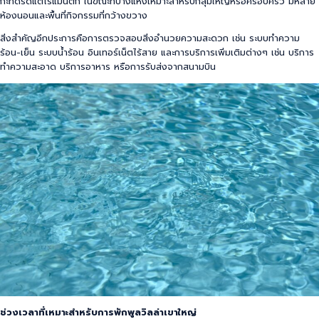
กะทัดรัดแต่โรแมนติก ในขณะที่บางแห่งเหมาะสำหรับกลุ่มใหญ่หรือครอบครัว มีหลาย
ห้องนอนและพื้นที่กิจกรรมที่กว้างขวาง
สิ่งสำคัญอีกประการคือการตรวจสอบสิ่งอำนวยความสะดวก เช่น ระบบทำความ
ร้อน-เย็น ระบบน้ำร้อน อินเทอร์เน็ตไร้สาย และการบริการเพิ่มเติมต่างๆ เช่น บริการ
ทำความสะอาด บริการอาหาร หรือการรับส่งจากสนามบิน
ช่วงเวลาที่เหมาะสำหรับการพักพูลวิลล่าเขาใหญ่