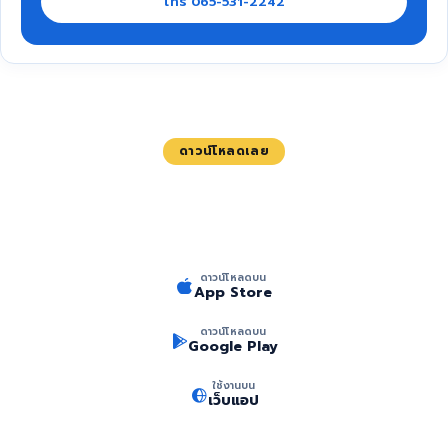
โทร 065-531-2242
ดาวน์โหลดเลย
เริ่มต้นทริปในฝันของคุณวันนี้
ดาวน์โหลดแอป Haadoo ฟรี วางแผนเที่ยวไทยได้ครบจบในที่เดียว
ดาวน์โหลดบน
App Store
ดาวน์โหลดบน
Google Play
ใช้งานบน
เว็บแอป