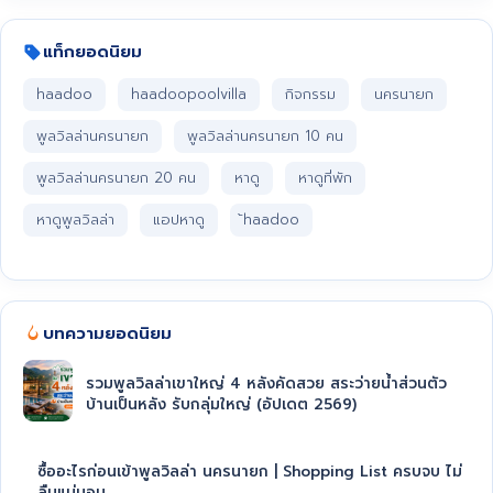
แท็กยอดนิยม
haadoo
haadoopoolvilla
กิจกรรม
นครนายก
พูลวิลล่านครนายก
พูลวิลล่านครนายก 10 คน
พูลวิลล่านครนายก 20 คน
หาดู
หาดูที่พัก
หาดูพูลวิลล่า
แอปหาดู
้haadoo
บทความยอดนิยม
รวมพูลวิลล่าเขาใหญ่ 4 หลังคัดสวย สระว่ายน้ำส่วนตัว
บ้านเป็นหลัง รับกลุ่มใหญ่ (อัปเดต 2569)
ซื้ออะไรก่อนเข้าพูลวิลล่า นครนายก | Shopping List ครบจบ ไม่
ลืมแน่นอน