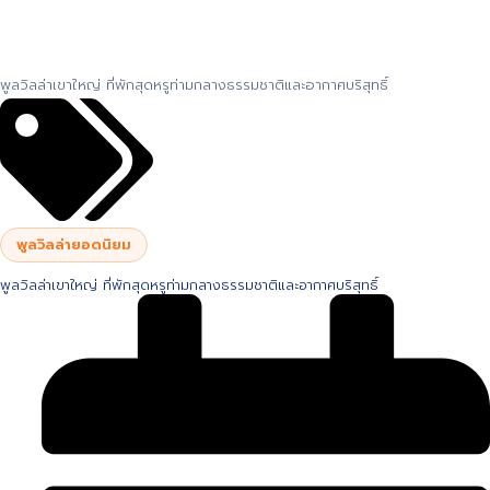
พูลวิลล่าเขาใหญ่ ที่พักสุดหรูท่ามกลางธรรมชาติและอากาศบริสุทธิ์
พูลวิลล่ายอดนิยม
พูลวิลล่าเขาใหญ่ ที่พักสุดหรูท่ามกลางธรรมชาติและอากาศบริสุทธิ์