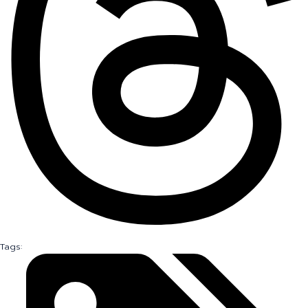
Tags: