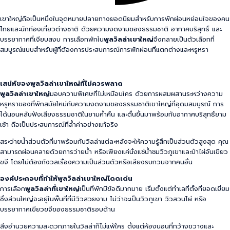
เขาใหญ่ถือเป็นหนึ่งในจุดหมายปลายทางยอดนิยมสำหรับการพักผ่อนหย่อนใจของคน
ไทยและนักท่องเที่ยวต่างชาติ ด้วยความงดงามของธรรมชาติ อากาศบริสุทธิ์ และ
บรรยากาศที่เงียบสงบ การเลือกพักใน
พูลวิลล่าเขาใหญ่
จึงกลายเป็นตัวเลือกที่
สมบูรณ์แบบสำหรับผู้ที่ต้องการประสบการณ์การพักผ่อนที่แตกต่างและหรูหรา
เสน่ห์ของพูลวิลล่าเขาใหญ่ที่ไม่ควรพลาด
พูลวิลล่าเขาใหญ่
มอบความพิเศษที่ไม่เหมือนใคร ด้วยการผสมผสานระหว่างความ
หรูหราของที่พักสมัยใหม่กับความงดงามของธรรมชาติเขาใหญ่ที่อุดมสมบูรณ์ การ
ได้นอนหลับฟังเสียงธรรมชาติในยามค่ำคืน และตื่นขึ้นมาพร้อมกับอากาศบริสุทธิ์ยาม
เช้า ถือเป็นประสบการณ์ที่ล้ำค่าอย่างแท้จริง
สระว่ายน้ำส่วนตัวที่มาพร้อมกับวิลล่าแต่ละหลังจะให้ความรู้สึกเป็นส่วนตัวสูงสุด คุณ
สามารถผ่อนคลายด้วยการว่ายน้ำ หรือเพียงแค่นั่งแช่น้ำชมวิวภูเขาและป่าไผ่อันเขียว
ขจี โดยไม่ต้องกังวลเรื่องความเป็นส่วนตัวหรือเสียงรบกวนจากคนอื่น
องค์ประกอบที่ทำให้พูลวิลล่าเขาใหญ่โดดเด่น
การเลือก
พูลวิลล่าที่เขาใหญ่
เป็นที่พักมีข้อดีมากมาย เริ่มตั้งแต่ทำเลที่ตั้งที่ยอดเยี่ยม
ซึ่งส่วนใหญ่จะอยู่ในพื้นที่ที่มีวิวสวยงาม ไม่ว่าจะเป็นวิวภูเขา วิวสวนไผ่ หรือ
บรรยากาศเขียวขจีของธรรมชาติรอบด้าน
สิ่งอำนวยความสะดวกภายในวิลล่าก็ไม่แพ้ใคร ตั้งแต่ห้องนอนที่กว้างขวางและ