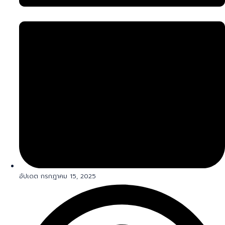
อัปเดต กรกฎาคม 15, 2025