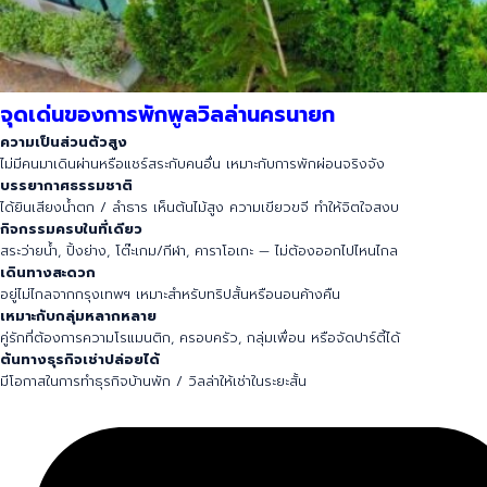
จุดเด่นของการพักพูลวิลล่านครนายก
ความเป็นส่วนตัวสูง
ไม่มีคนมาเดินผ่านหรือแชร์สระกับคนอื่น เหมาะกับการพักผ่อนจริงจัง
บรรยากาศธรรมชาติ
ได้ยินเสียงน้ำตก / ลำธาร เห็นต้นไม้สูง ความเขียวขจี ทำให้จิตใจสงบ
กิจกรรมครบในที่เดียว
สระว่ายน้ำ, ปิ้งย่าง, โต๊ะเกม/กีฬา, คาราโอเกะ — ไม่ต้องออกไปไหนไกล
เดินทางสะดวก
อยู่ไม่ไกลจากกรุงเทพฯ เหมาะสำหรับทริปสั้นหรือนอนค้างคืน
เหมาะกับกลุ่มหลากหลาย
คู่รักที่ต้องการความโรแมนติก, ครอบครัว, กลุ่มเพื่อน หรือจัดปาร์ตี้ได้
ต้นทางธุรกิจเช่าปล่อยได้
มีโอกาสในการทำธุรกิจบ้านพัก / วิลล่าให้เช่าในระยะสั้น