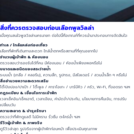
สิ่งที่ควรตรวจสอบก่อนเลือกพูลวิลล่า
เมื่อคุณสนใจพูลวิลล่านครนายก ต่อไปนี้คือเกณฑ์ที่ควรนำมาประกอบการตัดสินใจ:
ทำเล / ใกล้แหล่งท่องเที่ยว
เลือกที่พักที่เดินทางสะดวก ใกล้น้ำตกหรือสถานที่ที่คุณอยากไป
จำนวนผู้เข้าพัก &
ห้องนอน
ตรวจสอบว่ารองรับได้กี่คน มีห้องนอน / ห้องน้ำเพียงพอหรือไม่
ขนาดและชนิดของสระว่ายน้ำ
ระบบน้ำ (เกลือ / คลอรีน), ความลึก, รูปทรง, มีสไลเดอร์ / สวนน้ำเล็ก ๆ หรือไม่
สิ่งอำนวยความสะดวกเสริม
โต๊ะปิงปอง/ปาเป้า / โต๊ะพูล / คาราโอเกะ / บาร์บีคิว / ครัว, Wi-Fi, ที่จอดรถ ฯลฯ
กฎระเบียบ &
เงื่อนไขการเข้าพัก
เวลาเช็คอิน/เช็คเอาต์, เวลาเงียบ, ค่ามัดจำ/ประกัน, นโยบายการคืนเงิน, การปรับ
เปลี่ยนวัน
ความสะอาด &
บำรุงรักษา
ตรวจว่าที่พักดูแลดี ไม่มีคราบ รั่วซึม ตะไคร่น้ำ ฯลฯ
รีวิวผู้เข้าพัก &
ภาพจริง
ดูรีวิวล่าสุด รูปจริงจากผู้เข้าพักก่อนหน้า เพื่อประเมินคุณภาพ