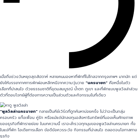
เมื่อถึงช่วงวันหยุดสุดสัปดาห์ หลายคนมองหาที่พักที่ไม่ไกลจากกรุงเทพฯ มากนัก แต่
ยังให้บรรยากาศการพักผ่อนหลีกหนีจากความวุ่นวาย
“นครนายก”
คือหนึ่งในตัว
เลือกที่น่าสนใจ ด้วยธรรมชาติที่อุดมสมบูรณ์ น้ำตก ภูเขา และที่พักแบบพูลวิลล่าส่วน
ตัวที่ตอบโจทย์ผู้ที่ต้องการความเป็นส่วนตัวและกิจกรรมในที่เดียว
“
พูลวิลล่านครนายก”
กลายเป็นคีย์เวิร์ดที่ถูกค้นหาบ่อยครั้ง ไม่ว่าจะเป็นกลุ่ม
ครอบครัว แก๊งเพื่อน คู่รัก หรือแม้แต่นักลงทุนอสังหาริมทรัพย์ที่มองเห็นศักยภาพ
ของธุรกิจที่พักรายย่อย ในบทความนี้ เราจะสำรวจทุกมุมของพูลวิลล่านครนายก ทั้ง
ในแง่ที่พัก ไอเดียการเลือก ข้อดีข้อควรระวัง กิจกรรมที่น่าสนใจ ตลอดจนโอกาสทาง
ธุรกิจ