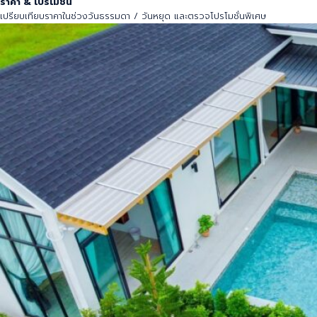
ราคา &
โปรโมชั่น
เปรียบเทียบราคาในช่วงวันธรรมดา / วันหยุด และตรวจโปรโมชั่นพิเศษ