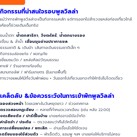
กิจกรรมที่น่าสนใจรอบพูลวิลล่า
แม้ว่าการพักพูลวิลล่าจะเป็นกิจกรรมหลัก แต่การออกไปสำรวจแหล่งท่องเที่ยวใกล้
เคียงก็ช่วยเติมเต็มทริป:
ชมน้ำตก:
น้ำตกสาริกา
,
วังตะไคร้
,
น้ำตกนางรอง
เขื่อน & ลำน้ำ:
เขื่อนขุนด่านปราการชล
ธรรมชาติ & เดินป่า: เส้นทางเดินธรรมชาติเล็ก ๆ
กิจกรรมล่องแก่ง / ผจญภัย
เยี่ยมชมวัด / แหล่งศิลปวัฒนธรรม
คาเฟ่ / ร้านอาหารท้องถิ่น
สนามกอล์ฟ / ฟาร์มเกษตร (ในบางพื้นที่)
การวางแผนให้มีทั้งวันพักผ่อน + วันออกไปเที่ยวนอกจะทำให้ทริปไม่โดดเดี่ยว
เคล็ดลับ &ข้อควรระวังในการเข้าพักพูลวิลล่า
จองล่วงหน้า
โดยเฉพาะในวันหยุดยาว / ช่วงเทศกาล
ตรวจสอบกฏเงียบ
— หลายที่กำหนดเวลาเงียบ (เช่น หลัง 22:00)
งดเสียงดัง / ปาร์ตี้ในบ้าน
บางแห่งอาจมีข้อจำกัด
ค่ามัดจำ / ประกัน
— ตรวจสอบว่าคืนได้หรือไม่
การเปลี่ยนแปลง / ยกเลิก
— อ่านเงื่อนไขให้ชัดเจน
เตรียมของใช้ส่วนตัว
— ผ้าเช็ดตัว, แชมพู ฯลฯ บางแห่งให้บริการไม่ครบ