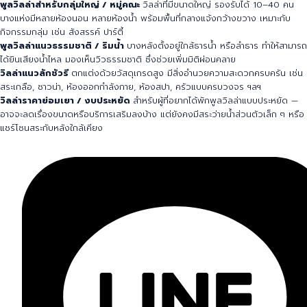
พูลวิลล่าสำหรับกลุ่มใหญ่ / หมู่คณะ
วิลล่าที่มีขนาดใหญ่ รองรับได้ 10–40 คน
บางแห่งมีหลายห้องนอน หลายห้องน้ำ พร้อมพื้นที่กลางแจ้งกว้างขวาง เหมาะกับ
กิจกรรมกลุ่ม เช่น สังสรรค์ ปาร์ตี้
พูลวิลล่าแนวธรรมชาติ / ริมน้ำ
บางหลังตั้งอยู่ใกล้ธารน้ำ หรือลำธาร ทำให้สามารถ
ได้ยินเสียงน้ำไหล มองเห็นวิวธรรมชาติ ซึ่งช่วยเพิ่มมิติผ่อนคลาย
วิลล่าแนวลักชัวรี
ตกแต่งด้วยวัสดุเกรดสูง มีสิ่งอำนวยความสะดวกครบครัน เช่น
สระเกลือ, ซาวน่า, ห้องออกกำลังกาย, ห้องสปา, ครัวแบบครบวงจร ฯลฯ
วิลล่าราคาย่อมเยา / งบประหยัด
สำหรับผู้ที่อยากได้พักพูลวิลล่าแบบประหยัด —
อาจจะลดเรื่องขนาดหรือบริการเสริมลงบ้าง แต่ยังคงมีสระว่ายน้ำส่วนตัวเล็ก ๆ หรือ
แชร์โซนสระกับหลังใกล้เคียง