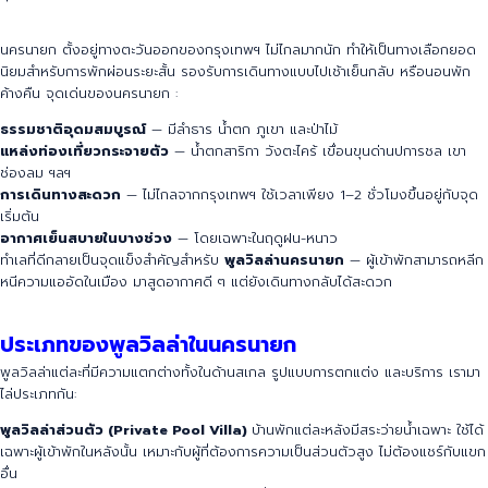
นครนายก ตั้งอยู่ทางตะวันออกของกรุงเทพฯ ไม่ไกลมากนัก ทำให้เป็นทางเลือกยอด
นิยมสำหรับการพักผ่อนระยะสั้น รองรับการเดินทางแบบไปเช้าเย็นกลับ หรือนอนพัก
ค้างคืน จุดเด่นของนครนายก :
ธรรมชาติอุดมสมบูรณ์
— มีลำธาร น้ำตก ภูเขา และป่าไม้
แหล่งท่องเที่ยวกระจายตัว
— น้ำตกสาริกา วังตะไคร้ เขื่อนขุนด่านปการชล เขา
ช่องลม ฯลฯ
การเดินทางสะดวก
— ไม่ไกลจากกรุงเทพฯ ใช้เวลาเพียง 1–2 ชั่วโมงขึ้นอยู่กับจุด
เริ่มต้น
อากาศเย็นสบายในบางช่วง
— โดยเฉพาะในฤดูฝน-หนาว
ทำเลที่ดีกลายเป็นจุดแข็งสำคัญสำหรับ
พูลวิลล่านครนายก
— ผู้เข้าพักสามารถหลีก
หนีความแออัดในเมือง มาสูดอากาศดี ๆ แต่ยังเดินทางกลับได้สะดวก
ประเภทของพูลวิลล่าในนครนายก
พูลวิลล่าแต่ละที่มีความแตกต่างทั้งในด้านสเกล รูปแบบการตกแต่ง และบริการ เรามา
ไล่ประเภทกัน:
พูลวิลล่าส่วนตัว (
Private Pool Villa)
บ้านพักแต่ละหลังมีสระว่ายน้ำเฉพาะ ใช้ได้
เฉพาะผู้เข้าพักในหลังนั้น เหมาะกับผู้ที่ต้องการความเป็นส่วนตัวสูง ไม่ต้องแชร์กับแขก
อื่น