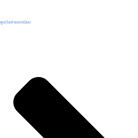
พูลวิลล่ายอดนิยม