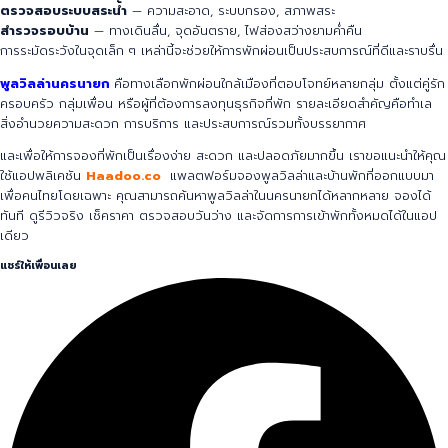
ตรวจสอบระบบสระน้ำ
— ความสะอาด, ระบบกรอง, สภาพสระ
สำรวจรอบบ้าน
— ทางเดินลื่น, จุดอันตราย, ไฟส่องสว่างยามค่ำคืน
การระมัดระวังในจุดเล็ก ๆ เหล่านี้จะช่วยให้การพักผ่อนเป็นประสบการณ์ที่ดีและราบรื่น
พูลวิลล่านครนายก
คือทางเลือกพักผ่อนใกล้เมืองที่ตอบโจทย์หลายกลุ่ม ตั้งแต่คู่รัก
ครอบครัว กลุ่มเพื่อน หรือผู้ที่ต้องการลงทุนธุรกิจที่พัก รายละเอียดสำคัญคือทำเล
สิ่งอำนวยความสะดวก การบริการ และประสบการณ์รวมทั้งบรรยากาศ
และเพื่อให้การจองที่พักเป็นเรื่องง่าย สะดวก และปลอดภัยมากขึ้น เราขอแนะนำให้คุณ
ใช้แอปพลิเคชัน
Haadoo.co
แพลตฟอร์มจองพูลวิลล่าและบ้านพักที่ออกแบบมา
เพื่อคนไทยโดยเฉพาะ คุณสามารถค้นหาพูลวิลล่าในนครนายกได้หลากหลาย จองได้
ทันที ดูรีวิวจริง เช็คราคา ตรวจสอบวันว่าง และจัดการการเข้าพักทั้งหมดได้ในแอป
เดียว
แชร์ให้เพื่อนเลย